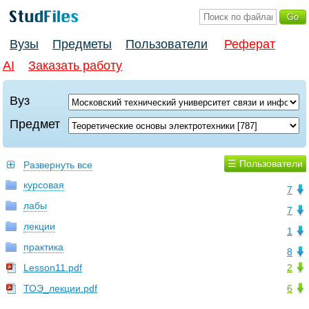
Вузы
Предметы
Пользователи
Реферат
AI
Заказать работу
Вуз
Предмет
☰ Пользователи
Развернуть все
курсовая
7
лабы
7
лекции
1
практика
8
Lesson11.pdf
2
ТОЭ_лекции.pdf
6