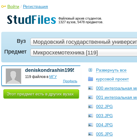
Войти
/
Регистрация
Файловый архив студентов.
1327 вузов, 5478 предметов.
Вуз
Мордовский государственный университе
Предмет
Микросхемотехника [119]
deniskondrashin1995
Развернуть все
119 файлов в
МГУ
курсовой проект
Профиль
000 интегральная м
Этот предмет есть в других вузах
001 интегральная м
002.JPG
003.JPG
004.JPG
005.JPG