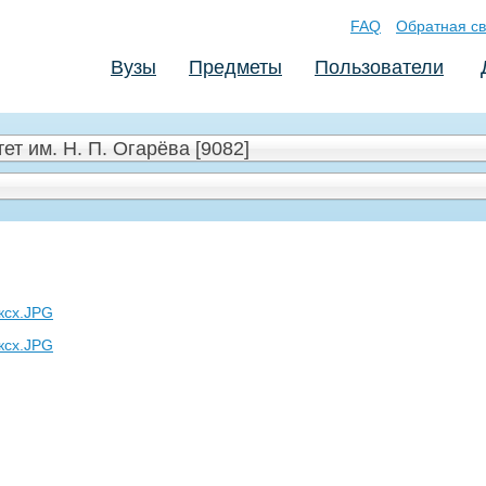
FAQ
Обратная св
Вузы
Предметы
Пользователи
т им. Н. П. Огарёва [9082]
ксх.JPG
ксх.JPG