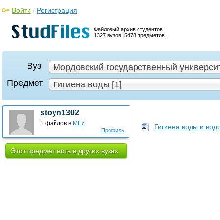
Войти
/
Регистрация
Файловый архив студентов.
1327 вузов, 5478 предметов.
Вуз
Мордовский государственный университе
Предмет
Гигиена воды [1]
stoyn1302
1 файлов в
МГУ
Гигиена воды и вод
Профиль
Этот предмет есть в других вузах