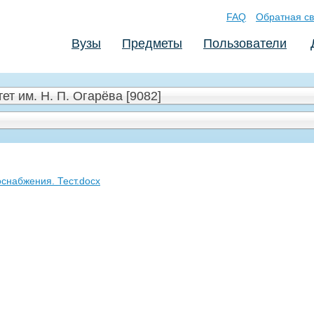
FAQ
Обратная св
Вузы
Предметы
Пользователи
т им. Н. П. Огарёва [9082]
оснабжения. Тест.docx