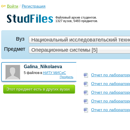
Войти
/
Регистрация
Файловый архив студентов.
1327 вузов, 5483 предметов.
Вуз
Национальный исследовательский техно
Предмет
Операционные системы [5]
Galina_Nikolaeva
5 файлов в
НИТУ МИСиС
Отчет по лаборатор
Профиль
Отчет по лаборатор
Этот предмет есть в других вузах
Отчет по лаборатор
Отчет по лаборатор
Отчет по лаборатор