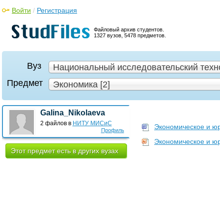
Войти
/
Регистрация
Файловый архив студентов.
1327 вузов, 5478 предметов.
Вуз
Национальный исследовательский техно
Предмет
Экономика [2]
Galina_Nikolaeva
2 файлов в
НИТУ МИСиС
Экономическое и юр
Профиль
Экономическое и юр
Этот предмет есть в других вузах