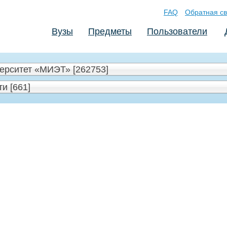
FAQ
Обратная св
Вузы
Предметы
Пользователи
ерситет «МИЭТ» [262753]
и [661]