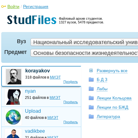
Войти
/
Регистрация
Файловый архив студентов.
1327 вузов, 5478 предметов.
Вуз
Национальный исследовательский унив
Предмет
Основы безопасности жизнедеятельност
korayakov
Развернуть все
318 файлов в
МИЭТ
Б Д З
Профиль
Лабы
nyan
251 файлов в
МИЭТ
Лекции Кольцова
Профиль
Лекции по БЖД
Upload
Литература
40 файлов в
МИЭТ
Профиль
vadikbee
21 файлов в
МИЭТ