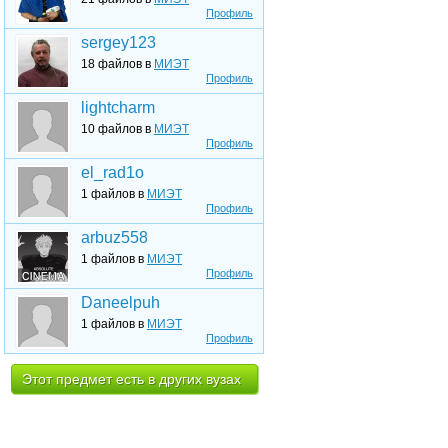
Профиль
sergey123
18 файлов в
МИЭТ
Профиль
lightcharm
10 файлов в
МИЭТ
Профиль
el_rad1o
1 файлов в
МИЭТ
Профиль
arbuz558
1 файлов в
МИЭТ
Профиль
Daneelpuh
1 файлов в
МИЭТ
Профиль
Этот предмет есть в других вузах