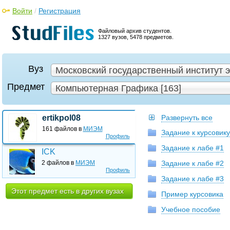
Войти
/
Регистрация
Файловый архив студентов.
1327 вузов, 5478 предметов.
Вуз
Московский государственный институт э
Предмет
Компьютерная Графика [163]
ertikpol08
Развернуть все
161 файлов в
МИЭМ
Задание к курсовику
Профиль
Задание к лабе #1
ICK
2 файлов в
МИЭМ
Задание к лабе #2
Профиль
Задание к лабе #3
Этот предмет есть в других вузах
Пример курсовика
Учебное пособие