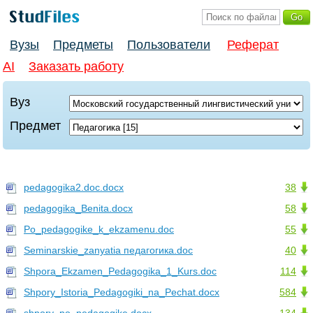
Вузы
Предметы
Пользователи
Реферат
AI
Заказать работу
Вуз
Предмет
pedagogika2.doc.docx
38
pedagogika_Benita.docx
58
Po_pedagogike_k_ekzamenu.doc
55
Seminarskie_zanyatia педагогика.doc
40
Shpora_Ekzamen_Pedagogika_1_Kurs.doc
114
Shpory_Istoria_Pedagogiki_na_Pechat.docx
584