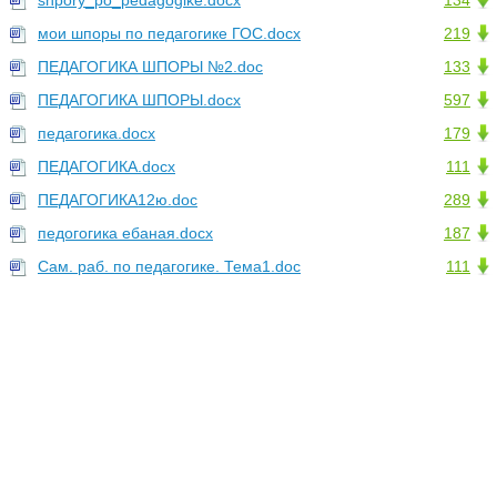
shpory_po_pedagogike.docx
134
мои шпоры по педагогике ГОС.docx
219
ПЕДАГОГИКА ШПОРЫ №2.doc
133
ПЕДАГОГИКА ШПОРЫ.docx
597
педагогика.docx
179
ПЕДАГОГИКА.docx
111
ПЕДАГОГИКА12ю.doc
289
педогогика ебаная.docx
187
Сам. раб. по педагогике. Тема1.doc
111