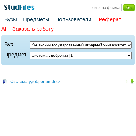
Вузы
Предметы
Пользователи
Реферат
AI
Заказать работу
Вуз
Предмет
Система удобрений.docx
8