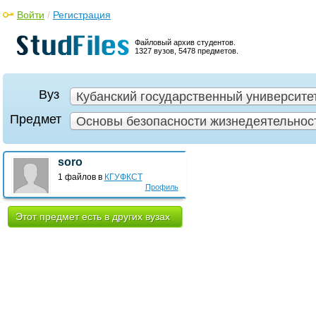
Войти
/
Регистрация
Файловый архив студентов.
1327 вузов, 5478 предметов.
Вуз
Кубанский государственный университет
Предмет
Основы безопасности жизнедеятельност
soro
1 файлов в
КГУФКСТ
Профиль
Этот предмет есть в других вузах