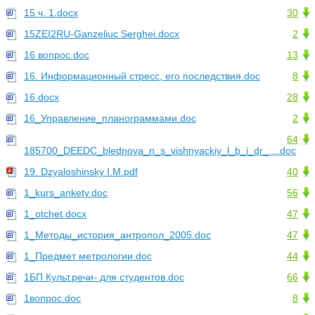
15 ч. 1.docx
30
15ZEI2RU-Ganzeliuc Serghei.docx
2
16 вопрос.doc
13
16. Информационный стресс, его последствия.doc
8
16.docx
28
16_Управление_планограммами.doc
2
64
185700_DEEDC_blednova_n_s_vishnyackiy_l_b_i_dr_....doc
19. Dzyaloshinsky I.M.pdf
40
1_kurs_ankety.doc
56
1_otchet.docx
47
1_Методы_история_антропол_2005.doc
47
1_Предмет метрологии.doc
44
1БП Культ.речи- для студентов.doc
66
1вопрос.doc
8