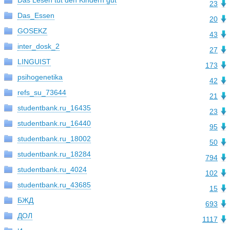
Das Lesen tut den Kindern gut
23
Das_Essen
20
GOSEKZ
43
inter_dosk_2
27
LINGUIST
173
psihogenetika
42
refs_su_73644
21
studentbank.ru_16435
23
studentbank.ru_16440
95
studentbank.ru_18002
50
studentbank.ru_18284
794
studentbank.ru_4024
102
studentbank.ru_43685
15
БЖД
693
ДОЛ
1117