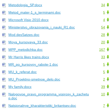
Metodologia_SP.docx
34
Metod_mater-1_s_terminami.doc
5
Microsoft Visio 2010.docx
4
Ministerstvo_obrazovania_i_nauki_R1.doc
54
Mod.desSatzes.doc
28
Moya_kursovaya_33.doc
20
MPP_metodichka.doc
167
Mr Harris likes trains.docx
33
MR_po_kursovoy_rabote-1.doc
5
MU_k_referat.doc
5
MU_Proektno-smetnoe_delo.doc
2
My family.docx
39
Nalogovoe_pravo_programma_voprosy_k_zachetu
10
р.doc
Natsionalnye_kharakteristiki_britantsev.doc
7