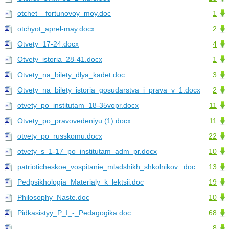
otchet__fortunovoy_moy.doc
1
otchyot_aprel-may.docx
2
Otvety_17-24.docx
4
Otvety_istoria_28-41.docx
1
Otvety_na_bilety_dlya_kadet.doc
3
Otvety_na_bilety_istoria_gosudarstva_i_prava_v_1.docx
2
otvety_po_institutam_18-35vopr.docx
11
Otvety_po_pravovedeniyu (1).docx
11
otvety_po_russkomu.docx
22
otvety_s_1-17_po_institutam_adm_pr.docx
10
patrioticheskoe_vospitanie_mladshikh_shkolnikov...doc
13
Pedpsikhologia_Materialy_k_lektsii.doc
19
Philosophy_Naste.doc
10
Pidkasistyy_P_I_-_Pedagogika.doc
68
8