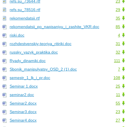
refs.su_73644.rtf
23
refs.su_78516.rtf
29
rekomendatsii.rtf
35
rekomendatsii_po_napisaniyu_i_zashite_VKR.doc
85
riski.doc
4
rozhdestvenskiy-teoriya_ritiriki.doc
31
russky_yazyk_praktika.doc
32
Ryady_dinamiki.doc
111
Sbonik_manipulyatsy_OSD_2 (1).doc
7
semestr_1_lk_i_pr.doc
108
Seminar 1.docx
25
seminar2.doc
11
Seminar2.docx
55
Seminar3.docx
23
Seminar4.docx
27