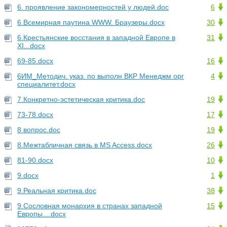
6. проявление закономерностей у людей.doc
6
6.Всемирная паутина WWW. Браузеры.docx
30
6.Крестьянские восстания в западной Европе в
31
XI...docx
69-85.docx
16
6ИМ_Методич. указ. по выполн ВКР Менеджм орг
4
специалитет.docx
7.Конкретно-эстетическая критика.doc
19
73-78.docx
17
8 вопрос.doc
19
8.Межтабличная связь в MS Access.docx
26
81-90.docx
10
9.docx
1
9.Реальная критика.doc
38
9.Сословная монархия в странах западной
15
Европы....docx