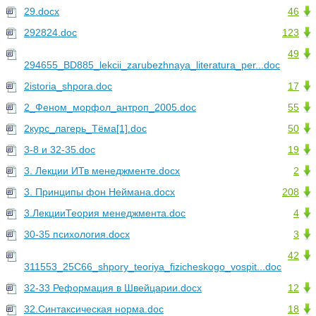
29.docx
46
292824.doc
123
49
294655_BD885_lekcii_zarubezhnaya_literatura_per...doc
2istoria_shpora.doc
17
2_Феном_морфол_антроп_2005.doc
55
2курс_лагерь_Тёма[1].doc
50
3-8 и 32-35.doc
19
3. Лекции ИТв менеджменте.docx
2
3. Принципы фон Неймана.docx
208
3.ЛекцииТеория менеджмента.doc
4
30-35 психология.docx
3
42
311553_25C66_shpory_teoriya_fizicheskogo_vospit...doc
32-33 Реформация в Швейцарии.docx
12
32.Синтаксическая норма.doc
18