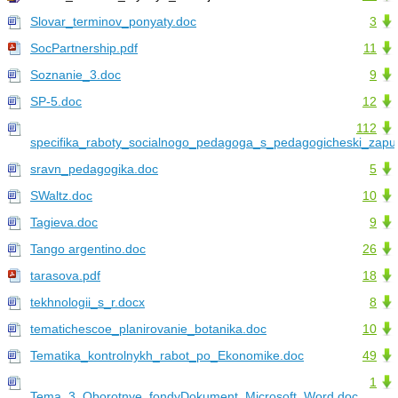
Slovar_terminov_ponyaty.doc
3
SocPartnership.pdf
11
Soznanie_3.doc
9
SP-5.doc
12
112
specifika_raboty_socialnogo_pedagoga_s_pedagogicheski_zap
sravn_pedagogika.doc
5
SWaltz.doc
10
Tagieva.doc
9
Tango argentino.doc
26
tarasova.pdf
18
tekhnologii_s_r.docx
8
tematichescoe_planirovanie_botanika.doc
10
Tematika_kontrolnykh_rabot_po_Ekonomike.doc
49
1
Tema_3_Oborotnye_fondyDokument_Microsoft_Word.doc