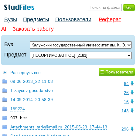
Вузы
Предметы
Пользователи
Реферат
AI
Заказать работу
Вуз
Предмет
☰ Пользователи
Развернуть все
09-06-2013_22-11-03
64
1-zaycev-gosudarstvo
26
14-09-2014_20-58-39
16
159224
143
907_hist
Attachments_tarlv@mail.ru_2015-05-23_17-44-13
296