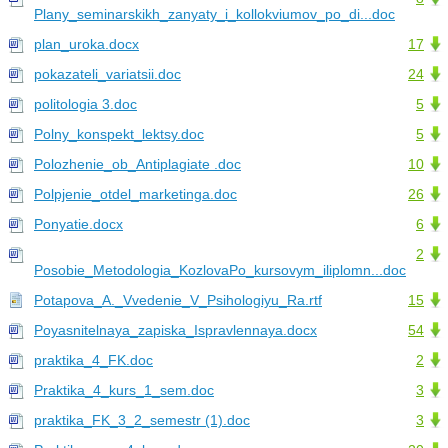
Plany_seminarskikh_zanyaty_i_kollokviumov_po_di...doc
plan_uroka.docx
17
pokazateli_variatsii.doc
24
politologia 3.doc
5
Polny_konspekt_lektsy.doc
5
Polozhenie_ob_Antiplagiate .doc
10
Polpjenie_otdel_marketinga.doc
26
Ponyatie.docx
6
2
Posobie_Metodologia_KozlovaPo_kursovym_iliplomn...doc
Potapova_A._Vvedenie_V_Psihologiyu_Ra.rtf
15
Poyasnitelnaya_zapiska_Ispravlennaya.docx
54
praktika_4_FK.doc
2
Praktika_4_kurs_1_sem.doc
3
praktika_FK_3_2_semestr (1).doc
3