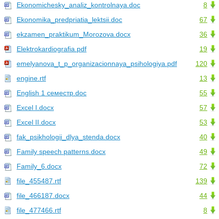
Ekonomichesky_analiz_kontrolnaya.doc
8
Ekonomika_predpriatia_lektsii.doc
67
ekzamen_praktikum_Morozova.docx
36
Elektrokardiografia.pdf
19
emelyanova_t_p_organizacionnaya_psihologiya.pdf
120
engine.rtf
13
English 1 семестр.doc
55
Excel I.docx
57
Excel II.docx
53
fak_psikhologii_dlya_stenda.docx
40
Family speech patterns.docx
49
Family_6.docx
72
file_455487.rtf
139
file_466187.docx
44
file_477466.rtf
8