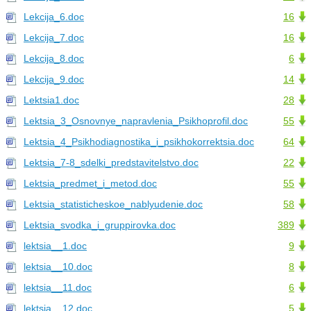
Lekcija_6.doc
16
Lekcija_7.doc
16
Lekcija_8.doc
6
Lekcija_9.doc
14
Lektsia1.doc
28
Lektsia_3_Osnovnye_napravlenia_Psikhoprofil.doc
55
Lektsia_4_Psikhodiagnostika_i_psikhokorrektsia.doc
64
Lektsia_7-8_sdelki_predstavitelstvo.doc
22
Lektsia_predmet_i_metod.doc
55
Lektsia_statisticheskoe_nablyudenie.doc
58
Lektsia_svodka_i_gruppirovka.doc
389
lektsia__1.doc
9
lektsia__10.doc
8
lektsia__11.doc
6
lektsia__12.doc
5