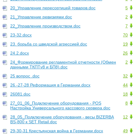
20_Управление пересортицей товаров.doc
5
21_Управление ревизиями.doc
2
22_Управление производством.doc
7
23-32.docx
70
23. борьба со шведской агрессией.doc
19
24.2.docx
26
24_Формирование регламентной отчетности (Обмен
2
данными ТКПТv8 и БП8).doc
25 вопрос .doc
32
26.-27-28 Реформация в Германии.docx
44
26081.doc
18
27_01_06_Подключение оборудования - POS
8
Настройка Универсального кассового сервера.doc
28_05_Подключение оборудования - весы BIZERBA
12
BS-800 к SET Retail.doc
29-30-31 Крестьянская война в Германии.docx
49