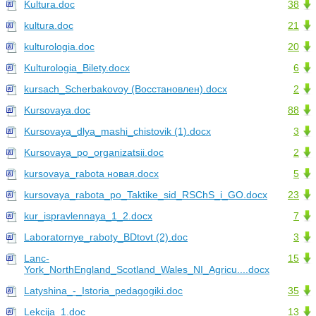
Kultura.doc
38
kultura.doc
21
kulturologia.doc
20
Kulturologia_Bilety.docx
6
kursach_Scherbakovoy (Восстановлен).docx
2
Kursovaya.doc
88
Kursovaya_dlya_mashi_chistovik (1).docx
3
Kursovaya_po_organizatsii.doc
2
kursovaya_rabota новая.docx
5
kursovaya_rabota_po_Taktike_sid_RSChS_i_GO.docx
23
kur_ispravlennaya_1_2.docx
7
Laboratornye_raboty_BDtovt (2).doc
3
Lanc-
15
York_NorthEngland_Scotland_Wales_NI_Agricu....docx
Latyshina_-_Istoria_pedagogiki.doc
35
Lekcija_1.doc
13