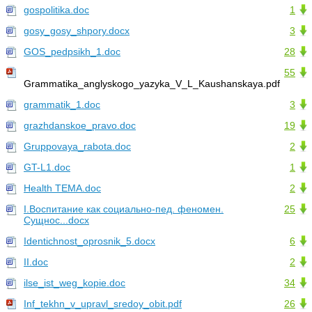
gospolitika.doc
1
gosy_gosy_shpory.docx
3
GOS_pedpsikh_1.doc
28
55
Grammatika_anglyskogo_yazyka_V_L_Kaushanskaya.pdf
grammatik_1.doc
3
grazhdanskoe_pravo.doc
19
Gruppovaya_rabota.doc
2
GT-L1.doc
1
Health ТЕМА.doc
2
I.Воспитание как социально-пед. феномен.
25
Сущнос...docx
Identichnost_oprosnik_5.docx
6
II.doc
2
ilse_ist_weg_kopie.doc
34
Inf_tekhn_v_upravl_sredoy_obit.pdf
26