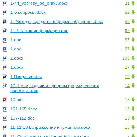
1-44_voprosy_po_pravu.docx
11
1-6 вопросы.docx
52
1. Методы, средства и формы обучения..docx
90
1. Понятие информация.doc
62
1.doc
57
1.doc
27
1.docx
195
1.docx
27
1.Введение.doc
13
10. Цели, задачи и приципы формирования
14
системы...doc
10.pdf
18
101-105.docx
16
107-112.doc
13
11-12-13 Возраждение и гуманизм.docx
15
11-22 экзамен по истории РОссии.docx
7