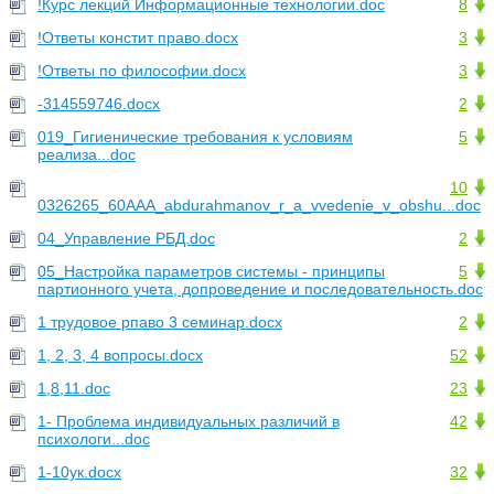
!Курс лекций Информационные технологии.doc
8
!Ответы констит право.docx
3
!Ответы по философии.docx
3
-314559746.docx
2
019_Гигиенические требования к условиям
5
реализа...doc
10
0326265_60AAA_abdurahmanov_r_a_vvedenie_v_obshu...doc
04_Управление РБД.doc
2
05_Настройка параметров системы - принципы
5
партионного учета, допроведение и последовательность.doc
1 трудовое рпаво 3 семинар.docx
2
1, 2, 3, 4 вопросы.docx
52
1,8,11.doc
23
1- Проблема индивидуальных различий в
42
психологи...doc
1-10ук.docx
32