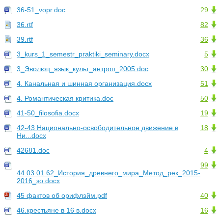
36-51_vopr.doc
29
36.rtf
82
39.rtf
36
3_kurs_1_semestr_praktiki_seminary.docx
5
3_Эволюц_язык_культ_антроп_2005.doc
30
4. Канальная и шинная организация.docx
51
4. Романтическая критика.doc
50
41-50_filosofia.docx
19
42-43 Национально-освободительное движение в
18
Ни...docx
42681.doc
4
99
44.03.01.62_История_древнего_мира_Метод_рек_2015-
2016_зо.docx
45 фактов об орифлэйм.pdf
40
46.крестьяне в 16 в.docx
16