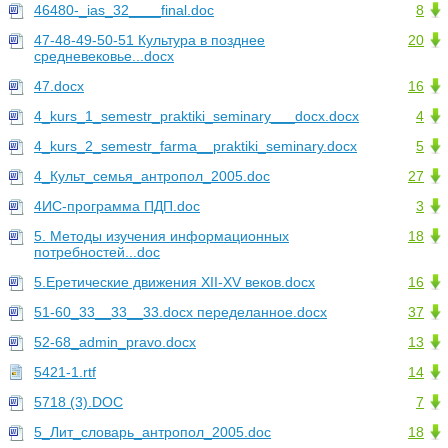
46480-_ias_32____final.doc
8
47-48-49-50-51 Культура в позднее
20
средневековье...docx
47.docx
16
4_kurs_1_semestr_praktiki_seminary___docx.docx
4
4_kurs_2_semestr_farma__praktiki_seminary.docx
5
4_Культ_семья_антропол_2005.doc
27
4ИС-программа ПДП.doc
3
5. Методы изучения информационных
18
потребностей...doc
5.Еретические движения XII-XV веков.docx
16
51-60_33__33__33.docx переделанное.docx
37
52-68_admin_pravo.docx
13
5421-1.rtf
14
5718 (3).DOC
7
5_Лит_словарь_антропол_2005.doc
18