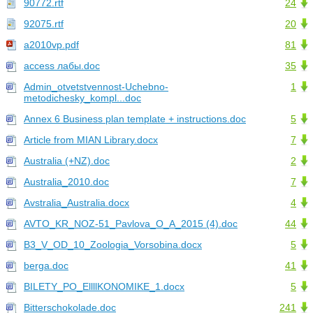
90772.rtf
24
92075.rtf
20
a2010vp.pdf
81
access лабы.doc
35
Admin_otvetstvennost-Uchebno-
1
metodichesky_kompl...doc
Annex 6 Business plan template + instructions.doc
5
Article from MIAN Library.docx
7
Australia (+NZ).doc
2
Australia_2010.doc
7
Avstralia_Australia.docx
4
AVTO_KR_NOZ-51_Pavlova_O_A_2015 (4).doc
44
B3_V_OD_10_Zoologia_Vorsobina.docx
5
berga.doc
41
BILETY_PO_EllllKONOMIKE_1.docx
5
Bitterschokolade.doc
241