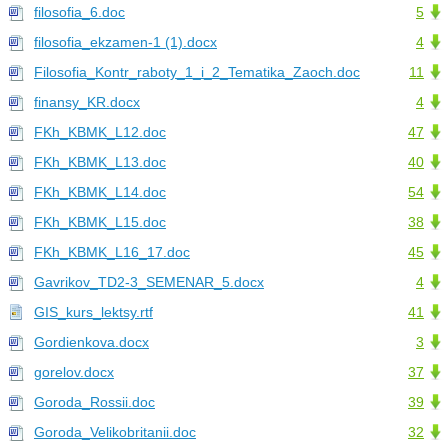
filosofia_6.doc
5
filosofia_ekzamen-1 (1).docx
4
Filosofia_Kontr_raboty_1_i_2_Tematika_Zaoch.doc
11
finansy_KR.docx
4
FKh_KBMK_L12.doc
47
FKh_KBMK_L13.doc
40
FKh_KBMK_L14.doc
54
FKh_KBMK_L15.doc
38
FKh_KBMK_L16_17.doc
45
Gavrikov_TD2-3_SEMENAR_5.docx
4
GIS_kurs_lektsy.rtf
41
Gordienkova.docx
3
gorelov.docx
37
Goroda_Rossii.doc
39
Goroda_Velikobritanii.doc
32