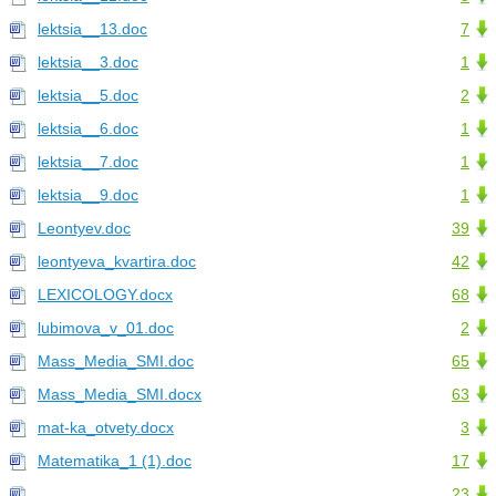
lektsia__13.doc
7
lektsia__3.doc
1
lektsia__5.doc
2
lektsia__6.doc
1
lektsia__7.doc
1
lektsia__9.doc
1
Leontyev.doc
39
leontyeva_kvartira.doc
42
LEXICOLOGY.docx
68
lubimova_v_01.doc
2
Mass_Media_SMI.doc
65
Mass_Media_SMI.docx
63
mat-ka_otvety.docx
3
Matematika_1 (1).doc
17
23