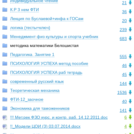
Индивидуальное чтение
21
К.Р 3 нем ФТИ
36
Лекция по Буслаевой+инфа к ГОСам
20
логика (тесты+ключ)
239
Менеджмент физ культуры и спорта учебник
683
методика математики Белошистая
Педагогика. Занятие 1
555
ПСИХОЛОГИЯ УСПЕХА метод пособие
46
ПСИХОЛОГИЯ УСПЕХА раб тетрадь
45
современный русский язык
144
Теоретическая механика
1536
ФТИ-12_заочное
40
Экономика для таможенников
141
!!! Мет.рек ФЗО курс. и контр. раб. 14.12.2011.doc
6
!!_Модели ЦОИ (3) 03.07.2014.docx
4