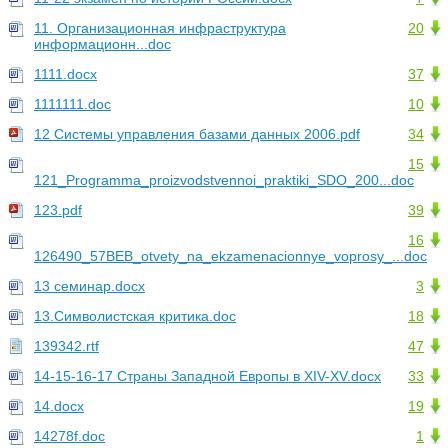
11. Организационная инфраструктура
20
информационн...doc
1111.docx
37
1111111.doc
10
12 Системы управления базами данных 2006.pdf
34
15
121_Programma_proizvodstvennoi_praktiki_SDO_200...doc
123.pdf
39
16
126490_57BEB_otvety_na_ekzamenacionnye_voprosy_...doc
13 семинар.docx
3
13.Символистская критика.doc
18
139342.rtf
47
14-15-16-17 Страны Западной Европы в XIV-XV.docx
33
14.docx
19
14278f.doc
1