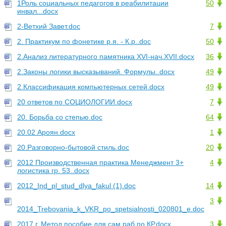
1Роль социальных педагогов в реабилитации
50
инвал...docx
2-Ветхий Завет.doc
7
2. Практикум по фонетике р.я. - К.р..doc
50
2.Анализ литературного памятника XVI-нач.XVII.docx
36
2.Законы логики высказываний. Формулы..docx
49
2.Классификация компьютерных сетей.docx
49
20 ответов по СОЦИОЛОГИИ.docx
7
20. Борьба со степью.doc
64
20.02 Ароян.docx
1
20.Разговорно-бытовой стиль.doc
20
2012 Производственная практика Менеджмент 3+
4
логистика гр. 53..docx
2012_Ind_pl_stud_dlya_fakul (1).doc
14
3
2014_Trebovania_k_VKR_po_spetsialnosti_020801_e.doc
2017 г. Метод пособие для сам раб по КР.docx
3