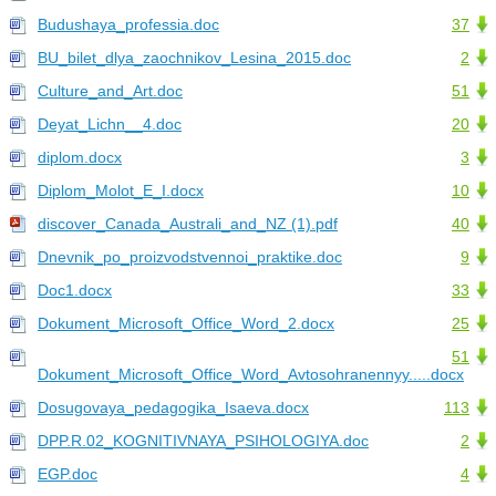
Budushaya_professia.doc
37
BU_bilet_dlya_zaochnikov_Lesina_2015.doc
2
Culture_and_Art.doc
51
Deyat_Lichn__4.doc
20
diplom.docx
3
Diplom_Molot_E_I.docx
10
discover_Canada_Australi_and_NZ (1).pdf
40
Dnevnik_po_proizvodstvennoi_praktike.doc
9
Doc1.docx
33
Dokument_Microsoft_Office_Word_2.docx
25
51
Dokument_Microsoft_Office_Word_Avtosohranennyy.....docx
Dosugovaya_pedagogika_Isaeva.docx
113
DPP.R.02_KOGNITIVNAYA_PSIHOLOGIYA.doc
2
EGP.doc
4