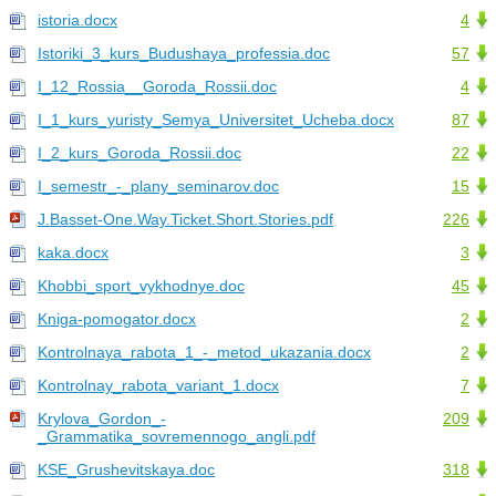
istoria.docx
4
Istoriki_3_kurs_Budushaya_professia.doc
57
I_12_Rossia__Goroda_Rossii.doc
4
I_1_kurs_yuristy_Semya_Universitet_Ucheba.docx
87
I_2_kurs_Goroda_Rossii.doc
22
I_semestr_-_plany_seminarov.doc
15
J.Basset-One.Way.Ticket.Short.Stories.pdf
226
kaka.docx
3
Khobbi_sport_vykhodnye.doc
45
Kniga-pomogator.docx
2
Kontrolnaya_rabota_1_-_metod_ukazania.docx
2
Kontrolnay_rabota_variant_1.docx
7
Krylova_Gordon_-
209
_Grammatika_sovremennogo_angli.pdf
KSE_Grushevitskaya.doc
318