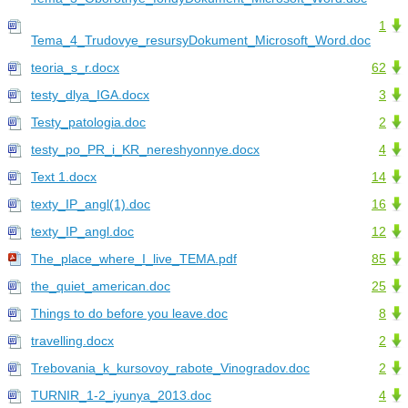
1
Tema_4_Trudovye_resursyDokument_Microsoft_Word.doc
teoria_s_r.docx
62
testy_dlya_IGA.docx
3
Testy_patologia.doc
2
testy_po_PR_i_KR_nereshyonnye.docx
4
Text 1.docx
14
texty_IP_angl(1).doc
16
texty_IP_angl.doc
12
The_place_where_I_live_TEMA.pdf
85
the_quiet_american.doc
25
Things to do before you leave.doc
8
travelling.docx
2
Trebovania_k_kursovoy_rabote_Vinogradov.doc
2
TURNIR_1-2_iyunya_2013.doc
4