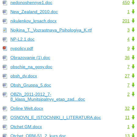
nedonoshennye1.doc
450
New_Zealand_2010.doc
1
nikulenkov_krsach.docx
201
Nojkina_T._Vozrastnaya_Psihologiya_K.rtf
3
NP-L2.1.doc
4
nypolicy.pdf
9
Obrazovanie (1).doc
36
obschie_na_gosy.doc
7
obsh_dv.docx
27
Obsh_Gruppa_5.doc
7
OBZh_2011-2012_7-
2
8_klass_Munitsipalnyy_etap_zad...doc
Online Welt.docx
32
OSNOVN_E_ISTOChNIKI_I_LITERATURA.doc
11
Otchet GM.docx
1
Otchet_ORM-51_2_kurs.doc
13