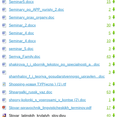
Seminar5.docx
15
Seminary_po_APP_yuristy_2.doc
2
Seminary_prav_organy.doc
9
Seminar_2.docx
30
Seminar_4.doc
5
Seminar_4.docx
10
seminar_5.doc
3
Semya_Family.doc
43
shakirova_t_i_sbornik_tekstov_po_specialnosti_a...doc
3
3
shamhalov_f_i_teoriya_gosudarstvennogo_upravlen...doc
Shopping-новая ТУР(испр.) (1).rtf
2
Shpargalki_russk_yaz.doc
63
shpory-kolonki_s_voprosami_v_kontse (2).doc
1
Slovar-spravochnik_lingvisticheskikh_terminov.pdf
17
Slovar_latinskih_krylatyh_slov.djvu
40