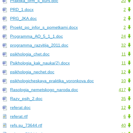
Praktika_orm_4_kurs.doc
20
PRD_1.docx
2
PRG_JKA.doc
2
Proekt_po_infor_s_pometkami.docx
2
Programma_AO_5_1_1.doc
24
programma_razvitija_2011.doc
32
psikhologia_chet.doc
11
Psikhologia_kak_nauka(2).docx
11
psikhologia_nechet.doc
12
psikhologicheskaya_praktika_voronkova.doc
10
Rasologia_nemetskogo_naroda.doc
417
Razv_psih_2.doc
35
referat.doc
12
referat.rtf
6
refs.su_73644.rtf
40