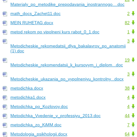
Materialy_po_metodike_prepodavania_inostrannogo....doc
math_docs_Zachet11.doc
2
MEIN RUHETAG.docx
82
metod rekom po vipolneni kurs rabot_0_1.doc
1
3
Metodicheskie_rekomedatsii_dlya_bakalavrov_po_anatomii
(1).doc
19
Metodicheskie_rekomendatsii_k_kursovym_i_diplom...doc
3
Metodicheskie_ukazania_po_vypolneniyu_kontrolny...docx
metodichka.docx
38
metodichka1.docx
4
Metodichka_po_Kozlovoy.doc
4
Metodichka_Vvedenie_v_professiyu_2013.doc
44
metodichka_zo_KiMM.doc
7
Metodologia_psikhologii.docx
64