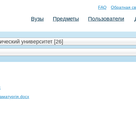
FAQ
Обратная св
Вузы
Предметы
Пользователи
ческий университет [26]
x
аматургія.docx