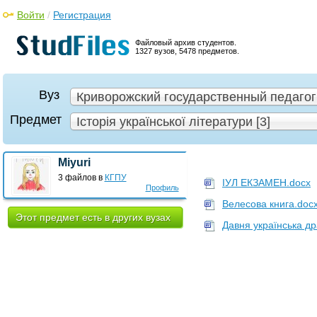
Войти
/
Регистрация
Файловый архив студентов.
1327 вузов, 5478 предметов.
Вуз
Криворожский государственный педагоги
Предмет
Історія української літератури [3]
Miyuri
3 файлов в
КГПУ
ІУЛ ЕКЗАМЕН.docx
Профиль
Велесова книга.doc
Этот предмет есть в других вузах
Давня українська др