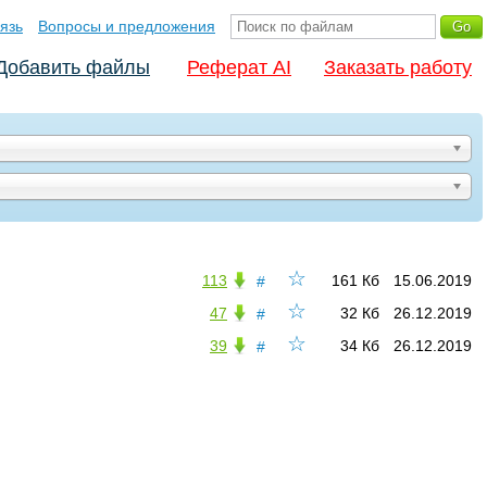
язь
Вопросы и предложения
Добавить файлы
Реферат AI
Заказать работу
☆
113
161 Кб
15.06.2019
#
☆
47
32 Кб
26.12.2019
#
☆
39
34 Кб
26.12.2019
#