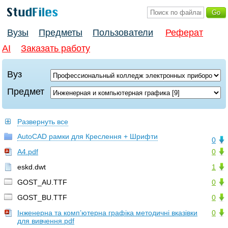
Вузы
Предметы
Пользователи
Реферат
AI
Заказать работу
Вуз
Предмет
Развернуть все
AutoCAD рамки для Креслення + Шрифти
0
A4.pdf
0
eskd.dwt
1
GOST_AU.TTF
0
GOST_BU.TTF
0
Інженерна та комп’ютерна графіка методичні вказівки
0
для вивчення.pdf