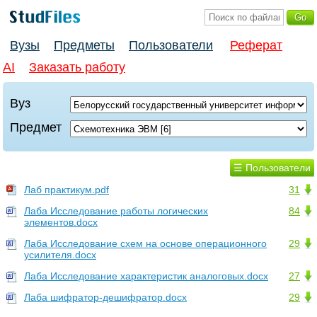
Вузы
Предметы
Пользователи
Реферат
AI
Заказать работу
Вуз
Предмет
☰ Пользователи
Лаб практикум.pdf
31
Лаба Исследование работы логических
84
элементов.docx
Лаба Исследование схем на основе операционного
29
усилителя.docx
Лаба Исследование характеристик аналоговых.docx
27
Лаба шифратор-дешифратор.docx
29