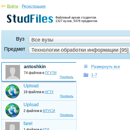
Войти
/
Регистрация
Файловый архив студентов.
1327 вузов, 5478 предметов.
Вуз
Все вузы
Предмет
Технологии обработки информации [95]
antoshkin
Развернуть все
74 файлов в
ПГУТИ
1-7
Профиль
Upload
18 файлов в
НГТУ
Профиль
Upload
2 файлов в
МТУСИ
Профиль
farel
1 файлов в
БТИ