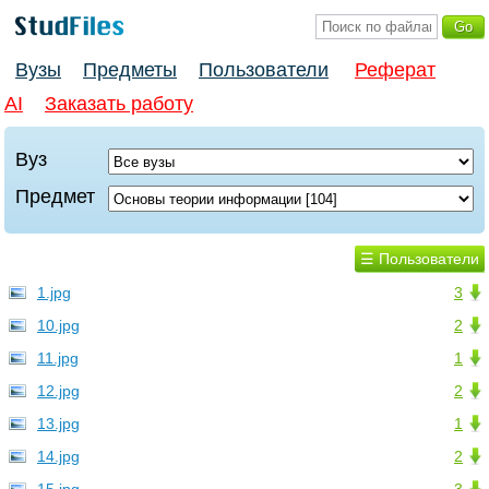
Вузы
Предметы
Пользователи
Реферат
AI
Заказать работу
Вуз
Предмет
☰ Пользователи
1.jpg
3
10.jpg
2
11.jpg
1
12.jpg
2
13.jpg
1
14.jpg
2