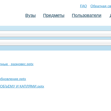
FAQ
Обратная св
Вузы
Предметы
Пользователи
рные , разновес.pptx
обновление.pptx
ОБЪЕМУ И КАПЛЯМИ.pptx