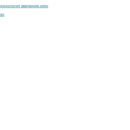
технология введение.pptx
ptx