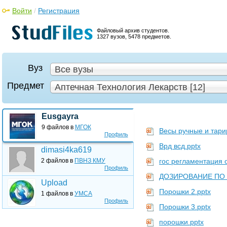
Войти
/
Регистрация
Файловый архив студентов.
1327 вузов, 5478 предметов.
Вуз
Все вузы
Предмет
Аптечная Технология Лекарств [12]
Eusgayra
9 файлов в
МГОК
Весы ручные и тари
Профиль
Врд всд.pptx
dimasi4ka619
2 файлов в
ПВНЗ КМУ
гос регламентация 
Профиль
ДОЗИРОВАНИЕ ПО 
Upload
Порошки 2.pptx
1 файлов в
УМСА
Профиль
Порошки 3.pptx
порошки.pptx