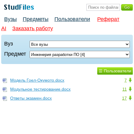
Вузы
Предметы
Пользователи
Реферат
AI
Заказать работу
Вуз
Предмет
☰ Пользователи
Модель Гоел-Окумото.docx
7
Модульное тестирование.docx
11
Ответы экзамен.docx
17