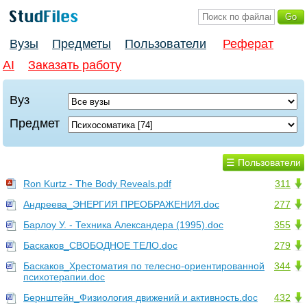
Вузы
Предметы
Пользователи
Реферат
AI
Заказать работу
Вуз
Предмет
☰ Пользователи
Ron Kurtz - The Body Reveals.pdf
311
Андреева_ЭНЕРГИЯ ПРЕОБРАЖЕНИЯ.doc
277
Барлоу У. - Техника Александера (1995).doc
355
Баскаков_СВОБОДНОЕ ТЕЛО.doc
279
Баскаков_Хрестоматия по телесно-ориентированной
344
психотерапии.doc
Бернштейн_Физиология движений и активность.doc
432