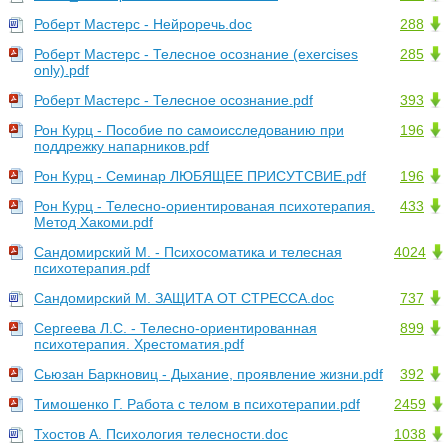
Роберт Мастерс - Нейроречь.doc
288
Роберт Мастерс - Телесное осознание (exercises
285
only).pdf
Роберт Мастерс - Телесное осознание.pdf
393
Рон Курц - Пособие по самоисследованию при
196
поддрежку напарников.pdf
Рон Курц - Семинар ЛЮБЯЩЕЕ ПРИСУТСВИЕ.pdf
196
Рон Курц - Телесно-ориентированая психотерапия.
433
Метод Хакоми.pdf
Сандомирский М. - Психосоматика и телесная
4024
психотерапия.pdf
Сандомирский М. ЗАЩИТА ОТ СТРЕССА.doc
737
Сергеева Л.С. - Телесно-ориентированная
899
психотерапия. Хрестоматия.pdf
Сьюзан Баркновиц - Дыхание, проявление жизни.pdf
392
Тимошенко Г. Работа с телом в психотерапии.pdf
2459
Тхостов А. Психология телесности.doc
1038