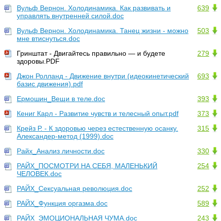
Вульф Вернон. Холодинамика. Как развивать и
639
управлять внутренней силой.doc
Вульф Вернон. Холодинамика. Танец жизни - можно
503
мне втиснуться.doc
Гринштат - Двигайтесь правильно — и будете
279
здоровы.PDF
Джон Ролланд - Движение внутри (идеокинетический
693
базис движения).pdf
Ермошин_Вещи в теле.doc
393
Кениг Карл - Развитие чувств и телесный опыт.pdf
373
Крейз Р. - К здоровью через естественную осанку.
315
Александер-метод (1999).doc
Райх_Анализ личности.doc
330
РАЙХ_ПОСМОТРИ НА СЕБЯ, МАЛЕНЬКИЙ
254
ЧЕЛОВЕК.doc
РАЙХ_Сексуальная революция.doc
252
РАЙХ_Функция оргазма.doc
589
РАЙХ_ЭМОЦИОНАЛЬНАЯ ЧУМА.doc
243