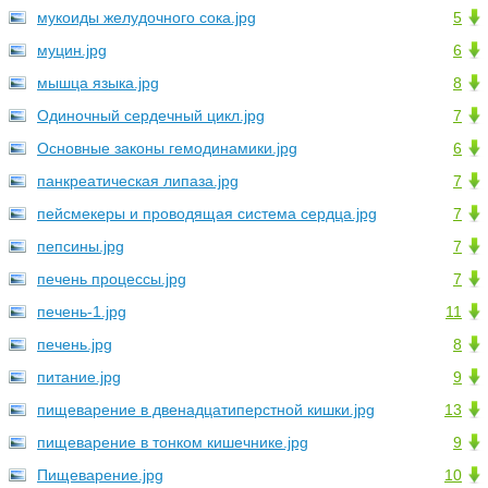
мукоиды желудочного сока.jpg
5
муцин.jpg
6
мышца языка.jpg
8
Одиночный сердечный цикл.jpg
7
Основные законы гемодинамики.jpg
6
панкреатическая липаза.jpg
7
пейсмекеры и проводящая система сердца.jpg
7
пепсины.jpg
7
печень процессы.jpg
7
печень-1.jpg
11
печень.jpg
8
питание.jpg
9
пищеварение в двенадцатиперстной кишки.jpg
13
пищеварение в тонком кишечнике.jpg
9
Пищеварение.jpg
10