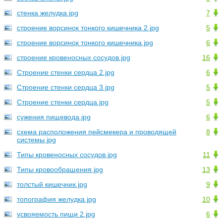
стенка желудка.jpg
7
строение ворсинок тонкого кишечника 2.jpg
5
строение ворсинок тонкого кишечника.jpg
6
строение кровеносных сосудов.jpg
16
Строение стенки сердца 2.jpg
6
Строение стенки сердца 3.jpg
5
Строение стенки сердца.jpg
5
сужения пищевода.jpg
6
схема расположения пейсмекера и проводящей
8
системы.jpg
Типы кровеносных сосудов.jpg
11
Типы кровообращения.jpg
13
толстый кишечник.jpg
9
топография желудка.jpg
10
усвояемость пищи 2.jpg
6