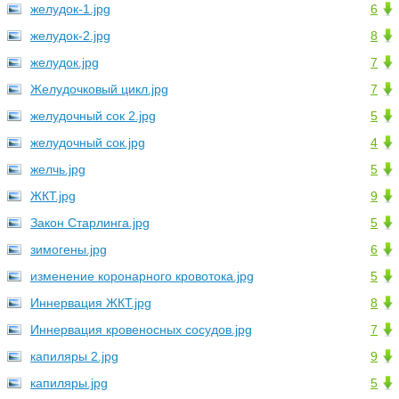
желудок-1.jpg
6
желудок-2.jpg
8
желудок.jpg
7
Желудочковый цикл.jpg
7
желудочный сок 2.jpg
5
желудочный сок.jpg
4
желчь.jpg
5
ЖКТ.jpg
9
Закон Старлинга.jpg
5
зимогены.jpg
6
изменение коронарного кровотока.jpg
5
Иннервация ЖКТ.jpg
8
Иннервация кровеносных сосудов.jpg
7
капиляры 2.jpg
9
капиляры.jpg
5