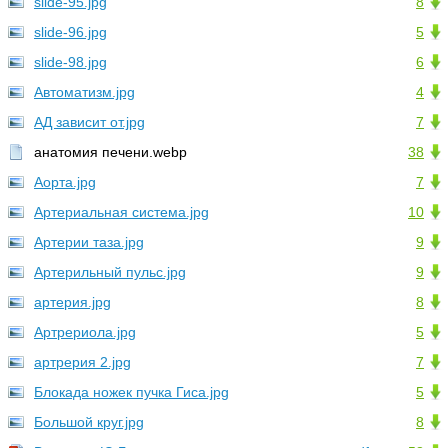
slide-95.jpg
8
slide-96.jpg
5
slide-98.jpg
6
Автоматизм.jpg
4
АД зависит от.jpg
7
анатомия печени.webp
38
Аорта.jpg
7
Артериальная система.jpg
10
Артерии таза.jpg
9
Артерильный пульс.jpg
9
артерия.jpg
8
Артрериола.jpg
5
артрерия 2.jpg
7
Блокада ножек пучка Гиса.jpg
5
Большой круг.jpg
8