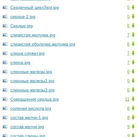
Сердечный цикл3jpg.jpg
5
сердце 2.jpg
5
Сердце.jpg
5
слизистая желудка.jpg
7
слизистая оболочка желудка.jpg
6
слюна служит.jpg
7
слюна.jpg
7
слюнные железы.jpg
6
слюнные железы2.jpg
5
слюнные железы3.jpg
6
Сокращения сердца.jpg
11
соляная кислота.jpg
8
состав желчи-1.jpg
8
состав желчи.jpg
9
состав слюны.jpg
9