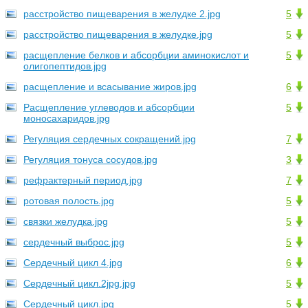
расстройство пищеварения в желудке 2.jpg
5
расстройство пищеварения в желудке.jpg
5
расщепление белков и абсорбции аминокислот и
5
олигопептидов.jpg
расщепление и всасывание жиров.jpg
6
Расщепление углеводов и абсорбции
5
моносахаридов.jpg
Регуляция сердечных сокращений.jpg
7
Регуляция тонуса сосудов.jpg
3
рефрактерный период.jpg
7
ротовая полость.jpg
5
связки желудка.jpg
5
сердечный выброс.jpg
5
Сердечный цикл 4.jpg
6
Сердечный цикл.2jpg.jpg
5
Сердечный цикл.jpg
5