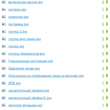
выделение желчи.jpg
8
гастрин.jpg
7
гидролиз.jpg
7
гистамин.jpg
5
глотка 2.jpg
6
глотка вид сзади.jpg
8
глотка.jpg
5
группы ферментов.jpg
8
Гуморальная регуляция.jpg
4
Давление крови.jpg
5
Длительность пребывания пищи в желудке.jpg
9
ДПК.jpg
7
дромотопный эффект.jpg
5
дромотопный эффект2.jpg
5
желудок функции.jpg
7