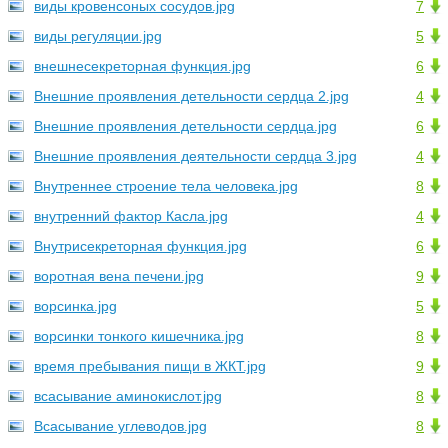
виды кровенсоных сосудов.jpg
7
виды регуляции.jpg
5
внешнесекреторная функция.jpg
6
Внешние проявления детельности сердца 2.jpg
4
Внешние проявления детельности сердца.jpg
6
Внешние проявления деятельности сердца 3.jpg
4
Внутреннее строение тела человека.jpg
8
внутренний фактор Касла.jpg
4
Внутрисекреторная функция.jpg
6
воротная вена печени.jpg
9
ворсинка.jpg
5
ворсинки тонкого кишечника.jpg
8
время пребывания пищи в ЖКТ.jpg
9
всасывание аминокислот.jpg
8
Всасывание углеводов.jpg
8