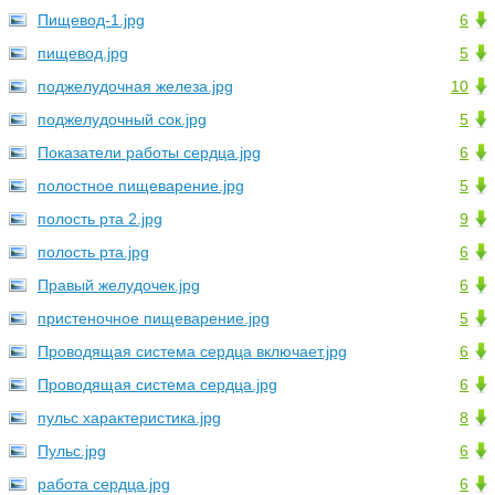
Пищевод-1.jpg
6
пищевод.jpg
5
поджелудочная железа.jpg
10
поджелудочный сок.jpg
5
Показатели работы сердца.jpg
6
полостное пищеварение.jpg
5
полость рта 2.jpg
9
полость рта.jpg
6
Правый желудочек.jpg
6
пристеночное пищеварение.jpg
5
Проводящая система сердца включает.jpg
6
Проводящая система сердца.jpg
6
пульс характеристика.jpg
8
Пульс.jpg
6
работа сердца.jpg
6