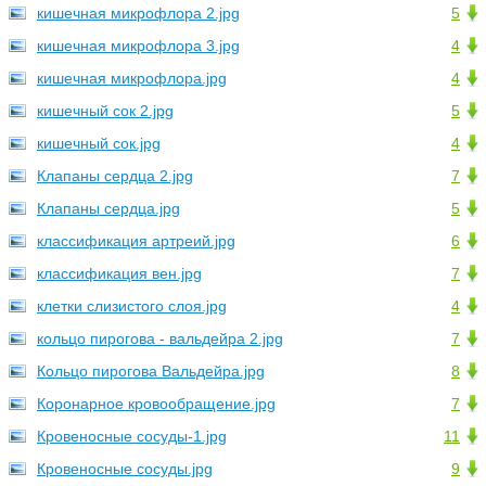
кишечная микрофлора 2.jpg
5
кишечная микрофлора 3.jpg
4
кишечная микрофлора.jpg
4
кишечный сок 2.jpg
5
кишечный сок.jpg
4
Клапаны сердца 2.jpg
7
Клапаны сердца.jpg
5
классификация артреий.jpg
6
классификация вен.jpg
7
клетки слизистого слоя.jpg
4
кольцо пирогова - вальдейра 2.jpg
7
Кольцо пирогова Вальдейра.jpg
8
Коронарное кровообращение.jpg
7
Кровеносные сосуды-1.jpg
11
Кровеносные сосуды.jpg
9