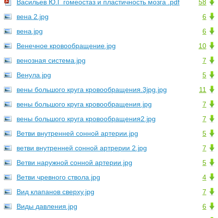
Васильев Ю.Г гомеостаз и пластичность мозга .pdf
58
вена 2.jpg
6
вена.jpg
6
Венечное кровообращение.jpg
10
венозная система.jpg
7
Венула.jpg
5
вены большого круга кровообращения.3jpg.jpg
11
вены большого круга кровообращения.jpg
7
вены большого круга кровообращения2.jpg
7
Ветви внутренней сонной артерии.jpg
5
ветви внутренней сонной артрерии 2.jpg
7
Ветви наружной сонной артерии.jpg
5
Ветви чревного ствола.jpg
4
Вид клапанов сверху.jpg
7
Виды давления.jpg
6