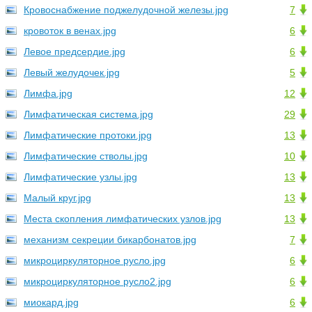
Кровоснабжение поджелудочной железы.jpg
7
кровоток в венах.jpg
6
Левое предсердие.jpg
6
Левый желудочек.jpg
5
Лимфа.jpg
12
Лимфатическая система.jpg
29
Лимфатические протоки.jpg
13
Лимфатические стволы.jpg
10
Лимфатические узлы.jpg
13
Малый круг.jpg
13
Места скопления лимфатических узлов.jpg
13
механизм секреции бикарбонатов.jpg
7
микроциркуляторное русло.jpg
6
микроциркуляторное русло2.jpg
6
миокард.jpg
6