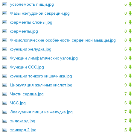
усвояемость пищи.jpg
6
Фазы желудоной секреции.jpg
8
ферменты слюны.jpg
7
ферменты.jpg
8
Физиологические особенности сердечной мыщцы.jpg
8
функции желудка.jpg
6
Функции лимфатических узлов.jpg
8
Функции ССС.jpg
8
функции тонкого кишечника.jpg
9
Циркуляция желчных кислот.jpg
9
Части сердца.jpg
7
ЧСС.jpg
6
Эвакуация пищи из желудка.jpg
7
эндокард.jpg
7
эпикард 2.jpg
5