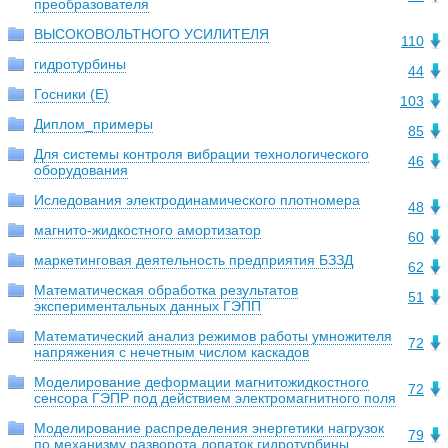
преобразователя
ВЫСОКОВОЛЬТНОГО УСИЛИТЕЛЯ
110
гидротурбины
44
Госники (E)
103
Диплом_примеры
85
Для системы контроля вибрации технологического
46
оборудования
Иследования электродинамического плотномера
48
магнито-жидкостного амортизатор
60
маркетинговая деятельность предприятия БЗЗД
62
Математическая обработка результатов
51
экспериментальных данных ГЭПП
Математический анализ режимов работы умножителя
72
напряжения с нечетным числом каскадов
Моделирование деформации магнитожидкостного
72
сенсора ГЭПР под действием электромагнитного поля
Моделирование распределения энергетики нагрузок
79
по механизму разворота лопаток гидротурбины