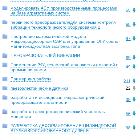
моделировать АСУ производственными процессами
55
на базе агрегативных систем
первичного преобразователядля системы контроля
65
вибрации технологического оборудования 2
Построение математической модели
97
микропроцессорной САР для управления ЭГУ сопло-
магнитожидкостная заслонка типа
ПРЕОБРАЗОВАТЕЛЕЙ ВИБРАЦИИ
69
Применение ЭГД технологий для очистки емкостей в
49
промышленности
Пример дип.работы
211
пьезоэлектрические датчики
22
разработан и исследован гидроэлектрический
38
преобразователь плотности
разработан электрогидравлический усилитель
56
мощности
РАЗРАБОТКА ДЕФОРМИРОВАНИЯ ЦИЛИНДРОВОЙ
98
ВТУЛКИ ФОРСИРОВАННОГО ДИЗЕЛЯ