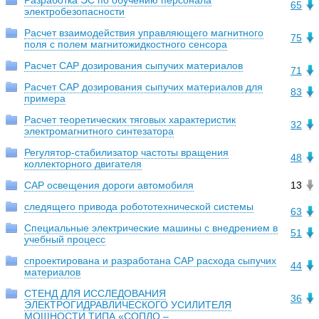
Разработка ЭС по обучению персонала
65
электробезопасности
Расчет взаимодействия управляющего магнитного
75
поля с полем магнитожидкостного сенсора
Расчет САР дозирования сыпучих материалов
71
Расчет САР дозирования сыпучих материалов для
83
примера
Расчет теоретических тяговых характеристик
32
электромагнитного синтезатора
Регулятор-стабилизатор частоты вращения
48
коллекторного двигателя
САР освещения дороги автомобиля
13
следящего привода робототехнической системы
63
Специальные электрические машины с внедрением в
51
учебный процесс
спроектирована и разработана САР расхода сыпучих
44
материалов
СТЕНД ДЛЯ ИССЛЕДОВАНИЯ
36
ЭЛЕКТРОГИДРАВЛИЧЕСКОГО УСИЛИТЕЛЯ
МОЩНОСТИ ТИПА «СОПЛО –