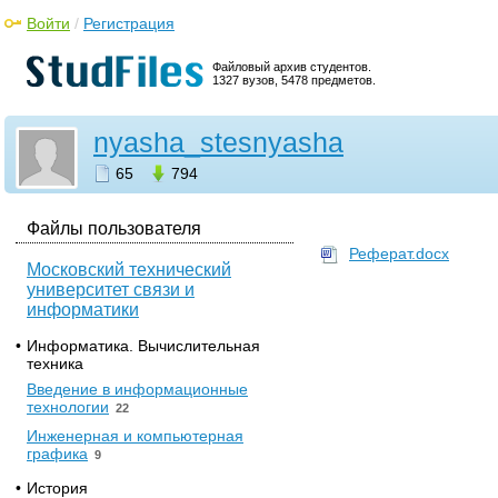
Войти
/
Регистрация
Файловый архив студентов.
1327 вузов, 5478 предметов.
nyasha_stesnyasha
65
794
Файлы пользователя
Реферат.docx
Московский технический
университет связи и
информатики
•
Информатика. Вычислительная
техника
Введение в информационные
технологии
22
Инженерная и компьютерная
графика
9
•
История