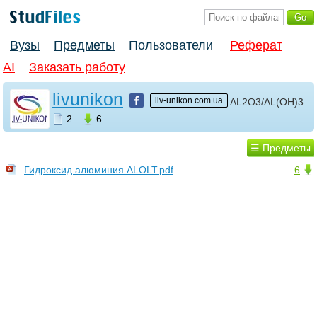
Вузы
Предметы
Пользователи
Реферат
AI
Заказать работу
livunikon
liv-unikon.com.ua
AL2O3/AL(OH)3
2
6
☰ Предметы
Гидроксид алюминия ALOLT.pdf
6