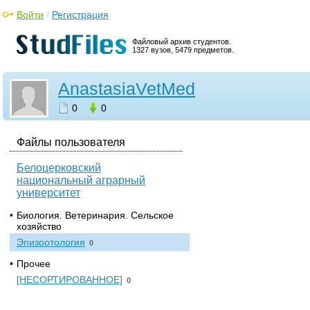
Войти
/
Регистрация
Файловый архив студентов.
1327 вузов, 5479 предметов.
AnastasiaVetMed
0
0
Файлы пользователя
Белоцерковский
национальный аграрный
университет
•
Биология. Ветеринария. Сельское
хозяйство
Эпизоотология
0
•
Прочее
[НЕСОРТИРОВАННОЕ]
0