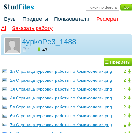
Вузы
Предметы
Пользователи
Реферат
AI
Заказать работу
4ypkoPe3_1488
11
43
☰ Предметы
1я Страница курсовой работы по Комиксологии.png
2
2я Страница курсовой работы по Комиксологии.png
2
3я Страница курсовой работы по Комиксологии.png
4
4я Страница курсовой работы по Комиксологии.png
2
5я Страница курсовой работы по Комиксологии.png
2
6я Страница курсовой работы по Комиксологии.png
2
7я Страница курсовой работы по Комиксологии.png
4