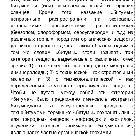
битумов и (или) ископаемых углей и горючих
сланцев. Кроме того, название «битумы»
неправильно распространили на экстракты,
извлекаемые органическими растворителями
(бензолом, хлороформом, сероуглеродом и т.д.) из
различных горных пород или органических веществ
различного происхождения. Таким образом, одним и
тем же словом «битумы» стали называть три
категории веществ, выделяемые с различных точек
зрения: 1) с генетической - как природные минералы
и минералоиды; 2) с технической - как строительный
материал и 3) с химикоаналитической - как
определенный компонент органических веществ.
Чтобы не путать между собой эти категории
«битума», было предложено именовать экстракты
битумоидами, а искусственные продукты ‑
технобитумами; термин же «битумы» сохранить лишь
для природных веществ - нафтоидов и нафтидов,
изучением которых занимается битуминология,
являющаяся частью органической геохимии.