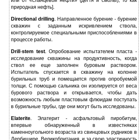
или от «сланцевой нефти» (дегтя и смолы), то как
природная нефть].
Directional
drilling
. Направленное бурение ‑ бурение
скважин с заданным искривлением ствола,
контролируемое специальными приспособлениями в
процессе работы.
Drill
-
stem
test
. Опробование испытателем пласта ‑
исследование скважины на продуктивность, когда
ствол ее еще заполнен буровым раствором.
Испытатель спускается в скважину на колонне
бурильных труб и помещается против опробуемой
толщи. С помощью сальника он изолируется от веса
бурового раствора и открывается, чтобы дать
возможность любым пластовым флюидам поступать
в бурильные трубы, где они могут быть исследованы.
Elaterite
. Элатерит ‑ асфальтовый пиробитум,
впервые обнаруженный в известняках
каменноугольного возраста из свинцовых рудников в
Дербишире, Великобритания, и за свою эластичность