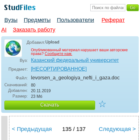
Вузы
Предметы
Пользователи
Реферат
AI
Заказать работу
Upload
Добавил:
Опубликованный материал нарушает ваши авторские
права?
Сообщите нам.
Казанский федеральный университет
Вуз:
[НЕСОРТИРОВАННОЕ]
Предмет:
levorsen_a_geologiya_nefti_i_gaza
.doc
Файл:
Скачиваний:
80
Добавлен:
20.11.2019
Размер:
23 Мб
☆
Скачать
< Предыдущая
135 / 137
Следующая >