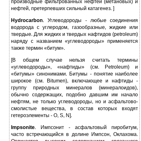
производные фильтрованных нефтей (метановых) и
нефтей, претерпевших сильный катагенез. ]
Hydrocarbon
. Углеводороды ‑ любые соединения
водорода с углеродом, газообразные, жидкие или
твердые. Для жидких и твердых нафтидов (petroleum)
наряду с названием «углеводороды» применяется
также термин «битум».
[В общем случае нельзя считать термины
«углеводороды», «нафтиды» (см. Petroleum) и
«битумы» синонимами. Битумы - понятие наиболее
широкое (см. Bitumen), включающее и нафтиды -
группу природных минералов (минералоидов),
обычно содержащих, подобно давшим им начало
нефтям, не только углеводороды, но и асфальтово-
смолистые вещества, в состав которых входят
гетероэлементы ‑ О, S, N].
Impsonite
. Импсонит ‑ асфальтовый пиробитум,
часто встречающийся в долине Импсон, Оклахома.