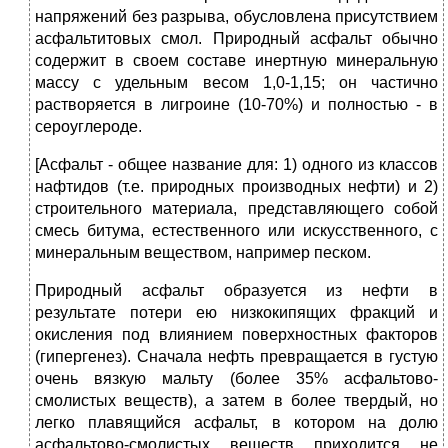
напряжений без разрыва, обусловлена присутствием
асфальтитовых смол. Природный асфальт обычно
содержит в своем составе инертную минеральную
массу с удельным весом 1,0-1,15; он частично
растворяется в лигроине (10-70%) и полностью - в
сероуглероде.
[Асфальт ‑ общее название для: 1) одного из классов
нафтидов (т.е. природных производных нефти) и 2)
строительного материала, представляющего собой
смесь битума, естественного или искусственного, с
минеральным веществом, например песком.
Природный асфальт образуется из нефти в
результате потери ею низкокипящих фракций и
окисления под влиянием поверхностных факторов
(гипергенез). Сначала нефть превращается в густую
очень вязкую мальту (более 35% асфальтово-
смолистых веществ), а затем в более твердый, но
легко плавящийся асфальт, в котором на долю
асфальтово-смолистых веществ приходится не