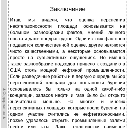
Заключение
Итак, мы видели, что оценка перспектив
нефтегазоносности площади основывается на
большом разнообразии фактов, мнений, личного
опыта и даже предрассудков. Одни из этих факторов
поддаются количественной оценке, другие являются
чисто качественными, а некоторые основываются
просто на субъективных ощущениях. Но именно
такое разнообразие подходов привело к созданию в
США столь мощной нефтяной промышленности.
Если разведочные работы и в первую очередь выбор
перспективной площади для постановки бурения
основывались бы только на одной какой-либо
►Содержание►
концепции, запасов нефти и газа было бы открыто
значительно меньше. На многих и многих
перспективных площадях, которые после бурения на
одном участке считались не нефтегазоносными,
позже удавалось открыть промышленные залежи
нефти или газа. Даже геологически наименее