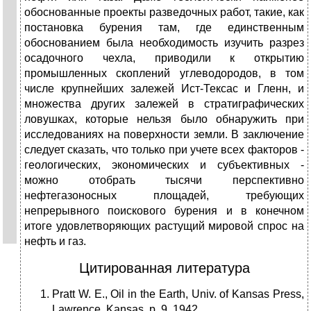
обоснованные проекты разведочных работ, такие, как
постановка бурения там, где единственным
обоснованием была необходимость изучить разрез
осадочного чехла, приводили к открытию
промышленных скоплений углеводородов, в том
числе крупнейших залежей Ист-Тексас и Гленн, и
множества других залежей в стратиграфических
ловушках, которые нельзя было обнаружить при
исследованиях на поверхности земли. В заключение
следует сказать, что только при учете всех факторов -
геологических, экономических и субъективных -
можно отобрать тысячи перспективно
нефтегазоносных площадей, требующих
непрерывного поискового бурения и в конечном
итоге удовлетворяющих растущий мировой спрос на
нефть и газ.
Цитированная литература
Pratt W. Е., Oil in the Earth, Univ. of Kansas Press,
Lawrence, Kansas, p. 9, 1942,