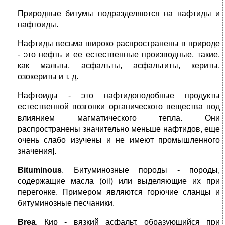
Природные битумы подразделяются на нафтиды и
нафтоиды.
Нафтиды весьма широко распространены в природе
- это нефть и ее естественные производные, такие,
как мальты, асфалъты, асфальтиты, кериты,
озокериты и т. д.
Нафтоиды - это нафтидоподобные продукты
естественной возгонки органического вещества под
влиянием магматического тепла. Они
распространены значительно меньше нафтидов, еще
очень слабо изучены и не имеют промышленного
значения].
Bituminous
. Битуминозные породы ‑ породы,
содержащие масла (oil) или выделяющие их при
перегонке. Примером являются горючие сланцы и
битуминозные песчаники.
В
r
еа
. Кир ‑ вязкий асфальт, образующийся при