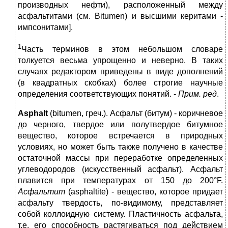
производных нефти), расположенный между
асфальтитами (см. Bitumen) и высшими керитами -
импсонитами].
1
Часть терминов в этом небольшом словаре
толкуется весьма упрощенно и неверно. В таких
случаях редактором приведены в виде дополнений
(в квадратных скобках) более строгие научные
определения соответствующих понятий. -
Прим. ред
.
Asphalt
(bitumen, греч.). Асфальт (битум) - коричневое
до черного, твердое или полутвердое битумное
вещество, которое встречается в природных
условиях, но может быть также получено в качестве
остаточной массы при переработке определенных
углеводородов (искусственный асфальт). Асфальт
плавится при температурах от 150 до 200°F.
Асфальтит
(asphaltite) ‑ вещество, которое придает
асфальту твердость, по-видимому, представляет
собой коллоидную систему. Пластичность асфальта,
т.е. его способность растягиваться под действием