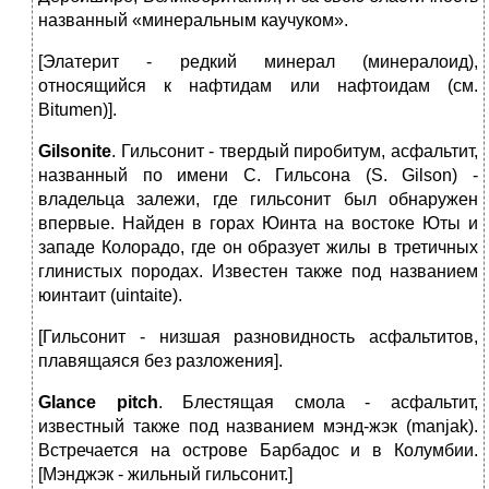
названный «минеральным каучуком».
[Элатерит ‑ редкий минерал (минералоид),
относящийся к нафтидам или нафтоидам (см.
Bitumen)].
Gilsonite
. Гильсонит - твердый пиробитум, асфальтит,
названный по имени С. Гильсона (S. Gilson) -
владельца залежи, где гильсонит был обнаружен
впервые. Найден в горах Юинта на востоке Юты и
западе Колорадо, где он образует жилы в третичных
глинистых породах. Известен также под названием
юинтаит (uintaite).
[Гильсонит - низшая разновидность асфальтитов,
плавящаяся без разложения].
Glance
pitch
. Блестящая смола - асфальтит,
известный также под названием мэнд-жэк (manjak).
Встречается на острове Барбадос и в Колумбии.
[Мэнджэк - жильный гильсонит.]