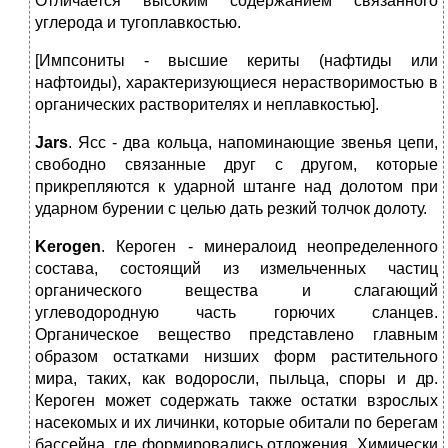
Отличается высоким содержанием связанного
углерода и тугоплавкостью.
[Импсониты ‑ высшие кериты (нафтиды или
нафтоиды), характеризующиеся нерастворимостью в
органических растворителях и неплавкостью].
Jars
. Ясс ‑ два кольца, напоминающие звенья цепи,
свободно связанные друг с другом, которые
прикрепляются к ударной штанге над долотом при
ударном бурении с целью дать резкий толчок долоту.
Kerogen
. Кероген ‑ минералоид неопределенного
состава, состоящий из измельченных частиц
органического вещества и слагающий
углеводородную часть горючих сланцев.
Органическое вещество представлено главным
образом остатками низших форм растительного
мира, таких, как водоросли, пыльца, споры и др.
Кероген может содержать также остатки взрослых
насекомых и их личинки, которые обитали по берегам
бассейна, где формировались отложения. Химически