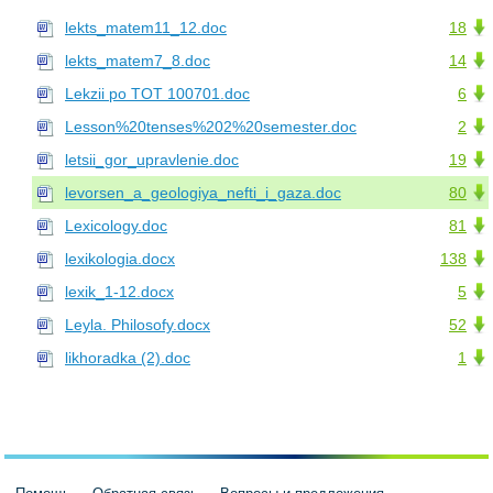
lekts_matem11_12.doc
18
lekts_matem7_8.doc
14
Lekzii po TOT 100701.doc
6
Lesson%20tenses%202%20semester.doc
2
letsii_gor_upravlenie.doc
19
levorsen_a_geologiya_nefti_i_gaza.doc
80
Lexicology.doc
81
lexikologia.docx
138
lexik_1-12.docx
5
Leyla. Philosofy.docx
52
likhoradka (2).doc
1