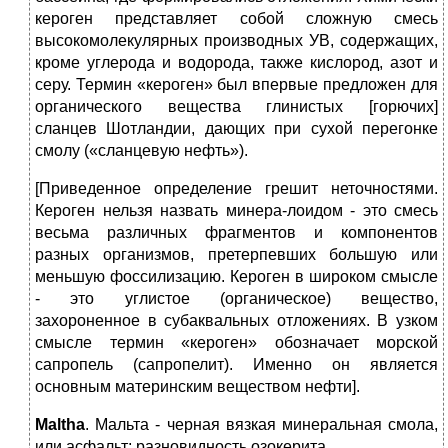
кероген представляет собой сложную смесь
высокомолекулярных производных УВ, содержащих,
кроме углерода и водорода, также кислород, азот и
серу. Термин «кероген» был впервые предложен для
органического вещества глинистых [горючих]
сланцев Шотландии, дающих при сухой перегонке
смолу («сланцевую нефть»).
[Приведенное определение грешит неточностями.
Кероген нельзя назвать минера-лоидом - это смесь
весьма различных фрагментов и компонентов
разных организмов, претерпевших большую или
меньшую фоссилизацию. Кероген в широком смысле
- это углистое (органическое) вещество,
захороненное в субаквальных отложениях. В узком
смысле термин «кероген» обозначает морской
сапропель (сапропелит). Именно он является
основным материнским веществом нефти].
Maltha
. Мальта ‑ черная вязкая минеральная смола,
или асфальт; разновидность озокерита.