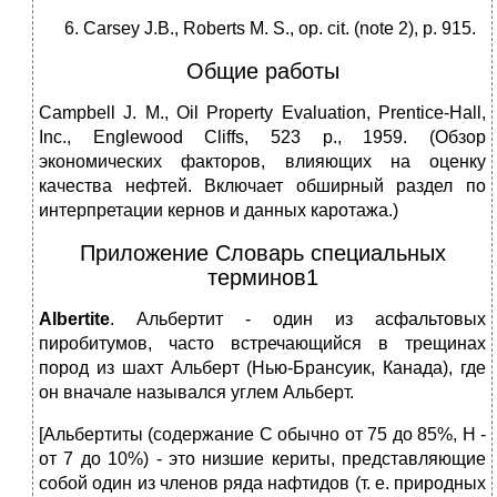
Сarseу J.В., Roberts M. S., op. cit. (note 2), p. 915.
Общие работы
Campbell J. M., Oil Property Evaluation, Prentice-Hall,
Inc., Englewood Cliffs, 523 p., 1959. (Обзор
экономических факторов, влияющих на оценку
качества нефтей. Включает обширный раздел по
интерпретации кернов и данных каротажа.)
Приложение Словарь специальных
терминов1
Albertite
. Альбертит - один из асфальтовых
пиробитумов, часто встречающийся в трещинах
пород из шахт Альберт (Нью-Брансуик, Канада), где
он вначале назывался углем Альберт.
[Альбертиты (содержание С обычно от 75 до 85%, Н -
от 7 до 10%) - это низшие кериты, представляющие
собой один из членов ряда нафтидов (т. е. природных