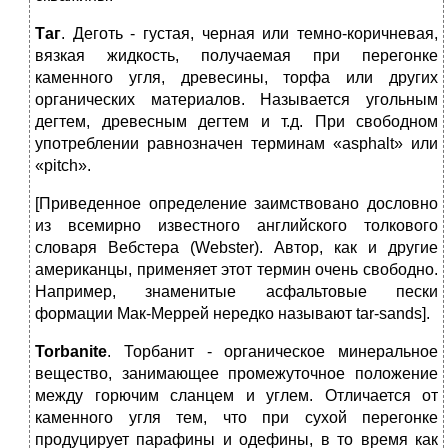
Таг
. Деготь ‑ густая, черная или темно-коричневая,
вязкая жидкость, получаемая при перегонке
каменного угля, древесины, торфа или других
органических материалов. Называется угольным
дегтем, древесным дегтем и т.д. При свободном
употреблении равнозначен терминам «asphalt» или
«pitch».
[Приведенное определение заимствовано дословно
из всемирно известного английского толкового
словаря Вебстера (Webster). Автор, как и другие
американцы, применяет этот термин очень свободно.
Например, знаменитые асфальтовые пески
формации Мак-Меррей нередко называют tar-sands].
Torbanite
. Торбанит ‑ органическое минеральное
вещество, занимающее промежуточное положение
между горючим сланцем и углем. Отличается от
каменного угля тем, что при сухой перегонке
продуцирует парафины и одефины, в то время как