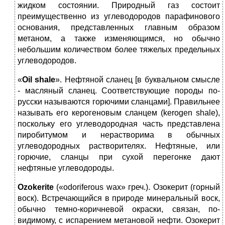
жидком состоянии. Природный газ состоит
преимущественно из углеводородов парафинового
основания, представленных главным образом
метаном, а также изменяющимся, но обычно
небольшим количеством более тяжелых предельных
углеводородов.
«
Oil
shale
». Нефтяной сланец [в буквальном смысле
‑ масляный сланец. Соответствующие породы по-
русски называются горючими сланцами]. Правильнее
называть его керогеновым сланцем (kerogen shale),
поскольку его углеводородная часть представлена
пиробитумом и нерастворима в обычных
углеводородных растворителях. Нефтяные, или
горючие, сланцы при сухой перегонке дают
нефтяные углеводороды.
Ozokerite
(«odoriferous wax» греч.). Озокерит (горный
воск). Встречающийся в природе минеральный воск,
обычно темно-коричневой окраски, связан, по-
видимому, с испарением метановой нефти. Озокерит