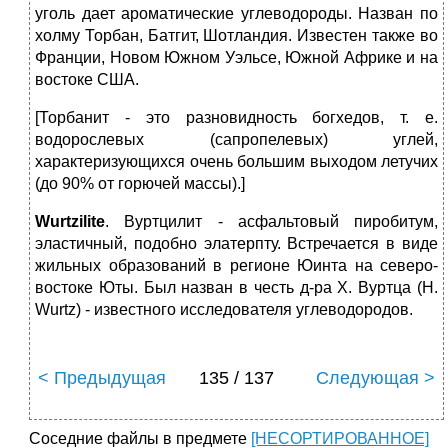
уголь дает ароматические углеводороды. Назван по
холму Торбан, Батгит, Шотландия. Известен также во
Франции, Новом Южном Уэльсе, Южной Африке и на
востоке США.
[Торбанит - это разновидность богхедов, т. е.
водорослевых (сапропелевых) углей,
характеризующихся очень большим выходом летучих
(до 90% от горючей массы).]
Wurtzilite
. Вуртцилит ‑ асфальтовый пиробитум,
эластичный, подобно элатерпту. Встречается в виде
жильных образований в регионе Юинта на северо-
востоке Юты. Был назван в честь д-ра X. Вуртца (Н.
Wurtz) - известного исследователя углеводородов.
< Предыдущая
135 / 137
Следующая >
Соседние файлы в предмете
[НЕСОРТИРОВАННОЕ]