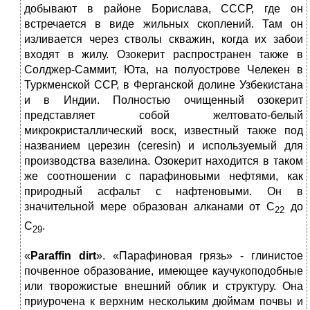
добывают в районе Борислава, СССР, где он
встречается в виде жильных скоплений. Там он
изливается через стволы скважин, когда их забои
входят в жилу. Озокерит распространен также в
Солджер-Саммит, Юта, на полуострове Челекен в
Туркменской ССР, в Ферганской долине Узбекистана
и в Индии. Полностью очищенный озокерит
представляет собой желтовато-белый
микрокристаллический воск, известный также под
названием церезин (ceresin) и используемый для
производства вазелина. Озокерит находится в таком
же соотношении с парафиновыми нефтями, как
природный асфальт с нафтеновыми. Он в
значительной мере образован алканами от С
до
22
С
.
29
«
Paraffin
dirt
». «Парафиновая грязь» ‑ глинистое
почвенное образование, имеющее каучукоподобные
или творожистые внешний облик и структуру. Она
приурочена к верхним нескольким дюймам почвы и