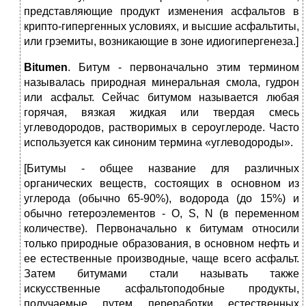
представляющие продукт изменения асфальтов в
крипто-гипергенных условиях, и высшие асфальтиты,
или грэемиты, возникающие в зоне идиогипергенеза.]
Bitumen
. Битум - первоначально этим термином
называлась природная минеральная смола, гудрон
или асфальт. Сейчас битумом называется любая
горячая, вязкая жидкая или твердая смесь
углеводородов, растворимых в сероуглероде. Часто
используется как синоним термина «углеводороды».
[Битумы - общее название для различных
органических веществ, состоящих в основном из
углерода (обычно 65-90%), водорода (до 15%) и
обычно гетероэлементов - О, S, N (в переменном
количестве). Первоначально к битумам относили
только природные образования, в основном нефть и
ее естественные производные, чаще всего асфальт.
Затем битумами стали называть также
искусственные асфальтоподобные продукты,
получаемые путем переработки естественных