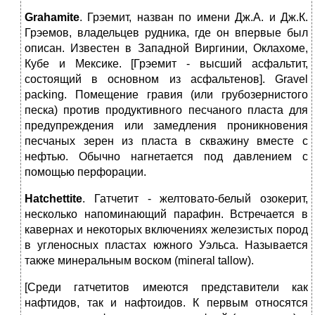
Grahamite
. Грэемит, назван по имени Дж.А. и Дж.К.
Грэемов, владельцев рудника, где он впервые был
описан. Известен в Западной Виргинии, Оклахоме,
Кубе и Мексике. [Грэемит ‑ высший асфальтит,
состоящий в основном из асфальтенов]. Gravel
packing. Помещение гравия (или грубозернистого
песка) против продуктивного песчаного пласта для
предупреждения или замедления проникновения
песчаных зерен из пласта в скважину вместе с
нефтью. Обычно нагнетается под давлением с
помощью перфорации.
Hatchettite
. Гатчетит ‑ желтовато-белый озокерит,
несколько напоминающий парафин. Встречается в
кавернах и некоторых включениях железистых пород
в угленосных пластах южного Уэльса. Называется
также минеральным воском (mineral tallow).
[Среди гатчетитов имеются представители как
нафтидов, так и нафтоидов. К первым относятся