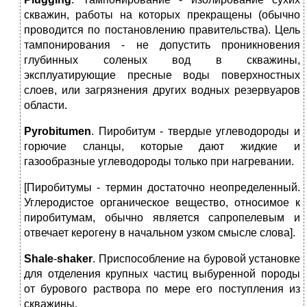
скважин, работы на которых прекращены (обычно
проводится по постановлению правительства). Цель
тампонирования - не допустить проникновения
глубинных соленых вод в скважины,
эксплуатирующие пресные воды поверхностных
слоев, или загрязнения других водных резервуаров
области.
Pyrobitumen
. Пиробитум - твердые углеводороды и
горючие сланцы, которые дают жидкие и
газообразные углеводороды только при нагревании.
[Пиробитумы - термин достаточно неопределенный.
Углеродистое органическое вещество, относимое к
пиробитумам, обычно является сапропелевым и
отвечает керогену в начальном узком смысле слова].
Shale
-
shaker
. Приспособление на буровой установке
для отделения крупных частиц выбуренной породы
от бурового раствора по мере его поступления из
скважины.