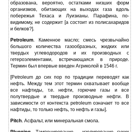
образована, вероятно, остатками низших форм
организмов, обитающих на выходах газа вдоль
побережья Техаса и Луизианы. Парафина, по-
видимому, не содержит [а состоит из полисахаридов
и белков?].
Petroleum
. Каменное масло; смесь чрезвычайно
большого количества газообразных, жидких или
твердых углеводородов и их производных с
гетероэлементами, встречающаяся в природе.
Термин был впервые введен Агриколой в 1546 г.
[Petroleum до сих пор по традиции переводят как
нефть. Между тем этот термин охватывает вообще
все нафтиды, т.е. нефти, горючие газы и все
полутвердые и твердые производные нефти. В
зависимости от контекста petroleum означает то все
нафтиды, то только нефть, то нефть и газы].
Pitch
. Асфальт, или минеральная смола.
Plugging
. Тампонирование ‑ изолирование сухих