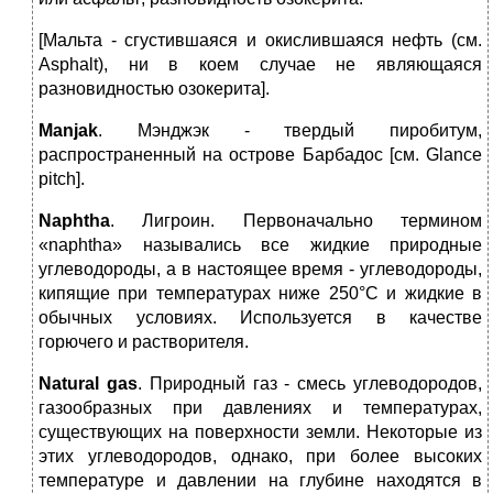
[Мальта ‑ сгустившаяся и окислившаяся нефть (см.
Asphalt), ни в коем случае не являющаяся
разновидностью озокерита].
Manjak
. Мэнджэк ‑ твердый пиробитум,
распространенный на острове Барбадос [см. Glance
pitch].
Naphtha
. Лигроин. Первоначально термином
«naphtha» назывались все жидкие природные
углеводороды, а в настоящее время - углеводороды,
кипящие при температурах ниже 250°С и жидкие в
обычных условиях. Используется в качестве
горючего и растворителя.
Natural
gas
. Природный газ ‑ смесь углеводородов,
газообразных при давлениях и температурах,
существующих на поверхности земли. Некоторые из
этих углеводородов, однако, при более высоких
температуре и давлении на глубине находятся в