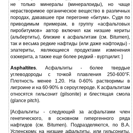
не только минералы (минералоиды), но чаще
нерастворимое органическое вещество в различных
породах, дававшее при перегонке «битум». Судя по
приводимым примерам, в группу «асфальтовых
пиробитумов» автор включил как низшие кериты
(альбертиты), близкие к асфальтитам (см. Bitumen),
так и весьма редкие нафтиды (или даже нафтоиды) ‑
элатериты, являющиеся продуктами изменения
озокерита, а также еще более редкий ‑ вуртцилит. ]
Asphaltites
. Асфальтиты - более твердые
углеводороды с точкой плавления 250-600°F.
Плотность менее 1,20. На 0-60% растворимы в
лигроине и на 60-90% в сероуглероде. К асфальтитам
относятся гильсонит (gilsonite) и блестящая смола
(glance pitch).
[Асфальтиты ‑ следующий за асфальтами член
генетического, в основном гипергенного ряда
нафтидов (см. Bitumen). Подразделяются, по В.А.
Успенскому, на низшие афальтиты, или гильсониты,