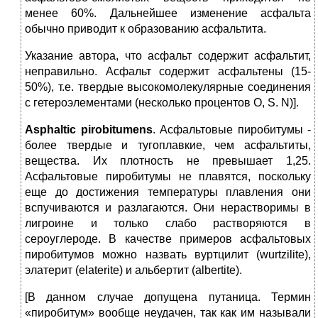
менее 60%. Дальнейшее изменение асфальта
обычно приводит к образованию асфальтита.
Указание автора, что асфальт содержит асфальтит,
неправильно. Асфальт содержит асфальтены (15-
50%), т.е. твердые высокомолекулярные соединения
с гетероэлементами (несколько процентов О, S. N)].
Asphaltic
pirobitumens
. Асфальтовые пиробитумы ‑
более твердые и тугоплавкие, чем асфальтиты,
вещества. Их плотность не превышает 1,25.
Асфальтовые пиробитумы не плавятся, поскольку
еще до достижения температуры плавления они
вспучиваются и разлагаются. Они нерастворимы в
лигроине и только слабо растворяются в
сероуглероде. В качестве примеров асфальтовых
пиробитумов можно назвать вуртцилит (wurtzilite),
элатерит (elaterite) и альбертит (albertite).
[В данном случае допущена путаница. Термин
«пиробитум» вообще неудачен, так как им называли