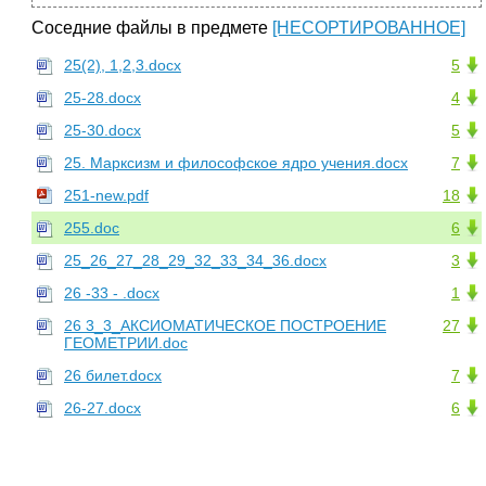
Соседние файлы в предмете
[НЕСОРТИРОВАННОЕ]
25(2), 1,2,3.docx
5
25-28.docx
4
25-30.docx
5
25. Марксизм и философское ядро учения.docx
7
251-new.pdf
18
255.doc
6
25_26_27_28_29_32_33_34_36.docx
3
26 -33 - .docx
1
26 3_3_АКСИОМАТИЧЕСКОЕ ПОСТРОЕНИЕ
27
ГЕОМЕТРИИ.doc
26 билет.docx
7
26-27.docx
6