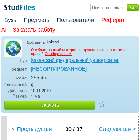
Вузы
Предметы
Пользователи
Реферат
AI
Заказать работу
Upload
Добавил:
Опубликованный материал нарушает ваши авторские
права?
Сообщите нам.
Казанский федеральный университет
Вуз:
[НЕСОРТИРОВАННОЕ]
Предмет:
255
.doc
Файл:
Скачиваний:
6
Добавлен:
10.11.2019
Размер:
1 Мб
☆
Скачать
< Предыдущая
30 / 37
Следующая >