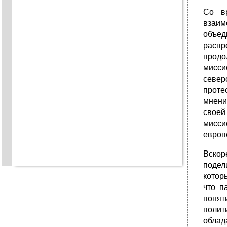
Со вр
взаим
объед
распр
продо
мисси
север
проте
мнени
своей
мисси
европ
Вскор
подел
котор
что п
понят
полит
облад