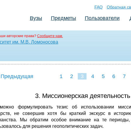
FAQ
Обратная св
Вузы
Предметы
Пользователи
аши авторские права?
Сообщите нам.
ситет им. М.В. Ломоносова
 Предыдущая
1
2
3
4
5
6
7
3. Миссионерская деятельность
можно формулировать тезис об использовании миссио
арств, не совершив хотя бы краткий экскурс в истори
ианства. Мы обратим особое внимание на те периоды, 
ьзовалось для решения геополитических задач.