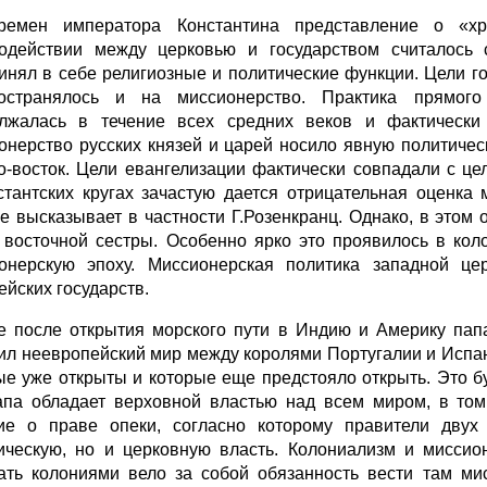
емен императора Константина представление о «хри
одействии между церковью и государством считалось
инял в себе религиозные и политические функции. Цели го
остранялось и на миссионерство. Практика прямог
лжалась в течение всех средних веков и фактически
онерство русских князей и царей носило явную политичес
о-восток. Цели евангелизации фактически совпадали с ц
стантских кругах зачастую дается отрицательная оценка
е высказывает в частности Г.Розенкранц. Однако, в этом
 восточной сестры. Особенно ярко это проявилось в ко
онерскую эпоху. Миссионерская политика западной це
ейских государств.
е после открытия морского пути в Индию и Америку папа 
ил неевропейский мир между королями Португалии и Испан
ые уже открыты и которые еще предстояло открыть. Это 
апа обладает верховной властью над всем миром, в том
ие о праве опеки, согласно которому правители двух
ическую, но и церковную власть. Колониализм и мисси
ать колониями вело за собой обязанность вести там ми