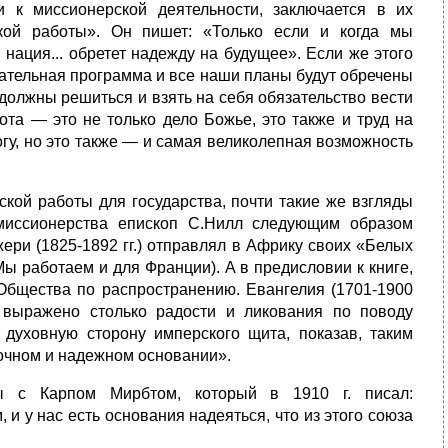
 к миссионерской деятельности, заключается в их
ской работы». Он пишет: «Только если и когда мы
нация... обретет надежду на будущее». Если же этого
дательная программа и все наши планы будут обречены
должны решиться и взять на себя обязательство вести
ота — это не только дело Божье, это также и труд на
гу, но это также — и самая великолепная возможность
ской работы для государства, почти такие же взгляды
миссионерства епископ С.Нилл следующим образом
ери (1825-1892 гг.) отправлял в Африку своих «Белых
 (Мы работаем и для Франции). А в предисловии к книге,
Общества по распространению. Евангелия (1701-1900
о выражено столько радости и ликования по поводу
духовную сторону имперского щита, показав, таким
рочном и надежном основании».
ы с Карпом Мирбтом, который в 1910 г. писал:
и у нас есть основания надеяться, что из этого союза