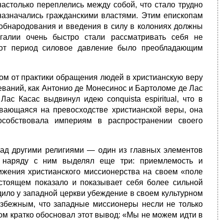
астолько переплелись между собой, что стало трудно
 назначались гражданскими властями. Этим епископам
 обнародования и введения в силу в колониях должны
галии очень быстро стали рассматривать себя не
тот период силовое давление было преобладающим
ом от практики обращения людей в христианскую веру
еваний, как Антонио де Монесинос и Бартоломе де Лас
ас Касас выдвинул идею conquista espiritual, что в
ывающаяся на превосходстве христианской веры, она
собствовала империям в распространении своего
над другими религиями — один из главных элементов
к наряду с ним выделял еще три: приемлемость и
ижения христианского миссионерства на своем «поле
астоящем показало и показывает себя более сильной
дило у западной церкви убеждение в своем культурном
избежным, что западные миссионеры несли не только
ом кратко обосновал этот вывод: «Мы не можем идти в