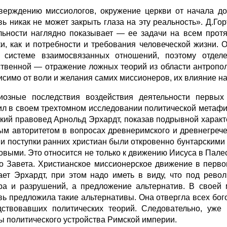
верждению миссиологов, окружение церкви от начала до
вь никак не может закрыть глаза на эту реальность». Д.Го
льности наглядно показывает — ее задачи на всем прот
ки, как и потребности и требования человеческой жизни.
 системе взаимосвязанных отношений, поэтому отде
твенной — отражение ложных теорий из области антрополо
исимо от воли и желания самих миссионеров, их влияние н
иозные последствия воздействия деятельности первых
л в своем трехтомном исследовании политической метафизики
кий правовед Арнольд Эрхардт, показав подрывной характ
ым авторитетом в вопросах древнеримского и древнегрече
 и поступки ранних христиан были откровенно бунтарскими
овыми. Это относится не только к движению Иисуса в Палести
о Завета. Христианское миссионерское движение в перв
ает Эрхардт, при этом надо иметь в виду, что под рево
ра и разрушений, а предложение альтернатив. В своей 
вь предложила такие альтернативы. Она отвергла всех бо
дствовавших политических теорий. Следовательно, уже
ы политического устройства Римской империи.