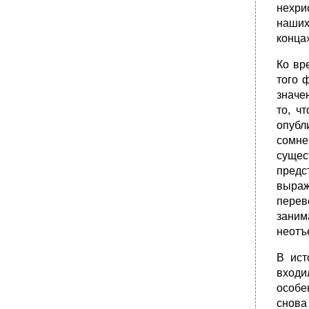
нехри
наших
конца
Ко вр
того 
значе
то, ч
опубл
сомне
сущес
предс
выраж
перев
заним
неотъ
В ист
входи
особе
снова