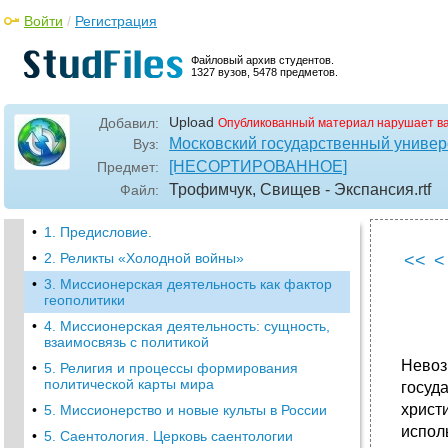
Войти
/
Регистрация
Файловый архив студентов.
1327 вузов, 5478 предметов.
Upload
Добавил:
Опубликованный материал нарушает в
Московский государственный универ
Вуз:
[НЕСОРТИРОВАННОЕ]
Предмет:
Трофимчук, Свищев - Экспансия
.rtf
Файл:
•
1. Предисловие.
•
2. Реликты «Холодной войны»
<<
<
•
3. Миссионерская деятельность как фактор
геополитики
•
4. Миссионерская деятельность: сущность,
взаимосвязь с политикой
Невоз
•
5. Религия и процессы формирования
политической карты мира
госуд
христ
•
5. Миссионерство и новые культы в России
испол
•
5. Саентология. Церковь саентологии