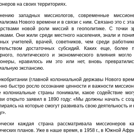
онеров на своих территориях.
нению западных миссиологов, современные миссионе
иализма Нового времени и в связи с ним. Связано это с э
арствами новой роли миссий в геополитике. С точки 
иками. Они жили среди местного населения, знали и пони
ных учителей, врачей, советников, чем среди работни
тельством достаточных субсидий. Каких еще, более 
урного, политического и экономического влияния могл
онеры, нравилось им это или нет, вновь превратили
иальную экспансию.
икобритании (главной колониальной державы Нового врем
нно быстро росло осознание ценности и важности миссион
е колониальные страны понимали, какое содействие мог
ви открыто заявил в 1890 году: «Мы должны начать с соз
опираясь на которые смогут развивать свою деятельность и
у».
ически каждая страна рассматривала миссионеров к
ических планов. Уже в наше время, в 1958 г., в Южной Афри