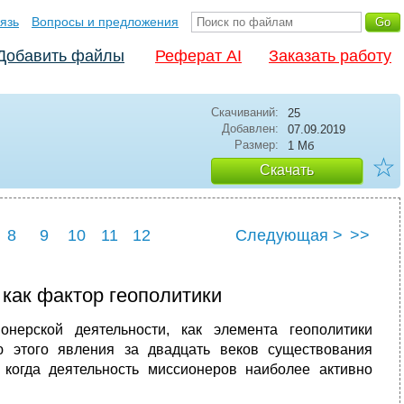
язь
Вопросы и предложения
Добавить файлы
Реферат AI
Заказать работу
Скачиваний:
25
Добавлен:
07.09.2019
Размер:
1 Мб
☆
Скачать
8
9
10
11
12
Следующая >
>>
 как фактор геополитики
нерской деятельности, как элемента геополитики
ю этого явления за двадцать веков существования
когда деятельность миссионеров наиболее активно