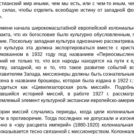
стианский мир иными, чем мы есть, или с чем-то иным, че
 силах, чтобы отделить всеобщую истину от западной фо
».
емени начала широкомасштабной европейской колониальн
факта, что их богословие было культурно обусловленным, 
ние. Поскольку западная культура однозначно рассматривал
то культура эта должна экспортироваться вместе с хрис
икованном в 1932 году под названием «Переосмыслени
ний не только то, что все народы находятся на пути к е
тву, западной, но и то, что такое развитие событий 
тавителям Запада, миссионеры должны быть сознательным
ена в названии брошюры, которая была издана в 1922 г.: «L
одиться как «Цивилизаторская роль миссий». Подоб
авшийся историей миссий, в работе 1927 г. рассматр
емлемый элемент культурной экспансии европейско-америк
ории миссий случались периоды, когда цели колониаль
ли в противоречие. Тогда последних не допускали и изгоня
нно в «эру расцвета империй» (1880-1920) колониальная
 оказывается тесно связанной с миссионерством. Колониал