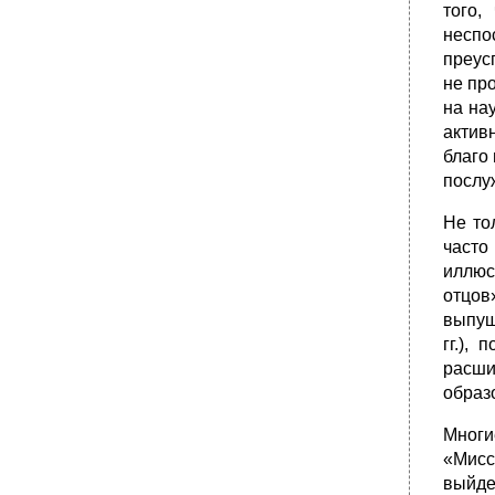
того,
неспо
преус
не пр
на на
актив
благо
послу
Не то
часто
иллюс
отцов»
выпущ
гг.),
расши
образ
Мног
«Мисс
выйде