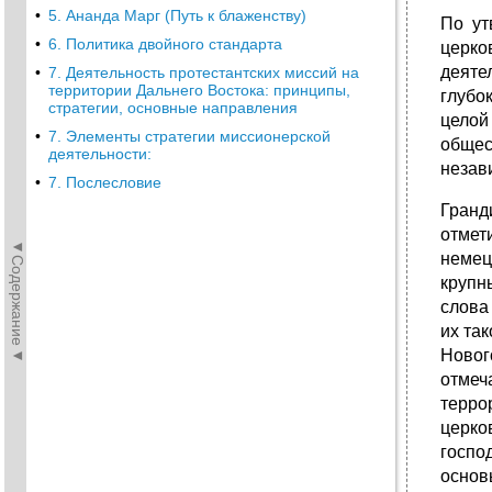
•
5. Ананда Марг (Путь к блаженству)
По ут
•
6. Политика двойного стандарта
церко
деяте
•
7. Деятельность протестантских миссий на
территории Дальнего Востока: принципы,
глубо
стратегии, основные направления
целой
•
7. Элементы стратегии миссионерской
общес
деятельности:
незав
•
7. Послесловие
Гранд
отмети
◄Содержание◄
немец
крупн
слова
их так
Новог
отмеч
терро
церко
госпо
основ