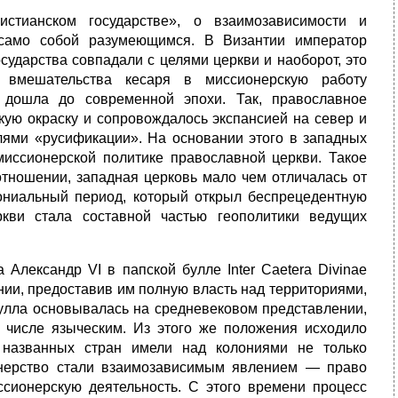
стианском государстве», о взаимозависимости и
 само собой разумеющимся. В Византии император
сударства совпадали с целями церкви и наоборот, это
о вмешательства кесаря в миссионерскую работу
 дошла до современной эпохи. Так, православное
кую окраску и сопровождалось экспансией на север и
елями «русификации». На основании этого в западных
 миссионерской политике православной церкви. Такое
 отношении, западная церковь мало чем отличалась от
лониальный период, который открыл беспрецедентную
ркви стала составной частью геополитики ведущих
Александр VI в папской булле Inter Caetera Divinae
ии, предоставив им полную власть над территориями,
булла основывалась на средневековом представлении,
 числе языческим. Из этого же положения исходило
 названных стран имели над колониями не только
онерство стали взаимозависимым явлением — право
ссионерскую деятельность. С этого времени процесс