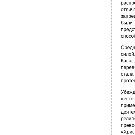
распр
отлич
запре
были 
предс
спосо
Средн
силой
Касас
перев
стала
проте
Убежд
«есте
приме
деяте
религ
прево
«Хрис