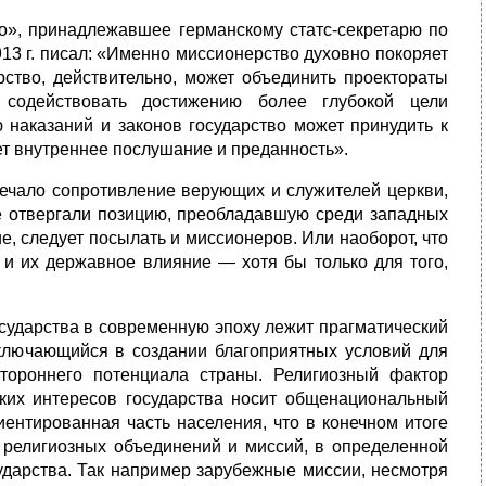
о», принадлежавшее германскому статс-секретарю по
13 г. писал: «Именно миссионерство духовно покоряет
рство, действительно, может объединить проектораты
содействовать достижению более глубокой цели
наказаний и законов государство может принудить к
т внутреннее послушание и преданность».
речало сопротивление верующих и служителей церкви,
е отвергали позицию, преобладавшую среди западных
ие, следует посылать и миссионеров. Или наоборот, что
 и их державное влияние — хотя бы только для того,
сударства в современную эпоху лежит прагматический
ключающийся в создании благоприятных условий для
стороннего потенциала страны. Религиозный фактор
ских интересов государства носит общенациональный
иентированная часть населения, что в конечном итоге
 религиозных объединений и миссий, в определенной
ударства. Так например зарубежные миссии, несмотря