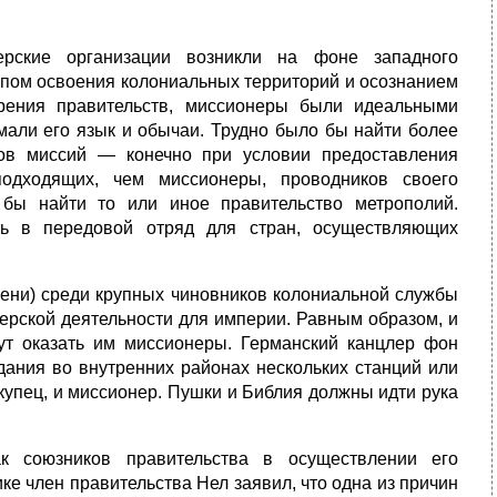
рские организации возникли на фоне западного
тапом освоения колониальных территорий и осознанием
зрения правительств, миссионеры были идеальными
мали его язык и обычаи. Трудно было бы найти более
ков миссий — конечно при условии предоставления
подходящих, чем миссионеры, проводников своего
о бы найти то или иное правительство метрополий.
сь в передовой отряд для стран, осуществляющих
ени) среди крупных чиновников колониальной службы
ерской деятельности для империи. Равным образом, и
ут оказать им миссионеры. Германский канцлер фон
дания во внутренних районах нескольких станций или
 купец, и миссионер. Пушки и Библия должны идти рука
ак союзников правительства в осуществлении его
ке член правительства Нел заявил, что одна из причин