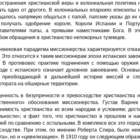
остранения христианской веры и колониальная политика н
ать одно от другого. В колониальных епархиях епископы
щалось напрямую общаться с папой, папские указы до их
получать одобрение короля. Короли Испании и Порту
тавителями папы, а прямыми наместниками Бога. В э
бом обращения в христианство непокорных туземцев.
евековая парадигма миссионерства характеризуется отказ
. Это относится к таким миссионерам эпохи испанских заво
. В противовес практике подчинения с помощью оружия Л
оде с испанского означает духовное завоевание. Основ
 преобладающей в дальнейшей истории миссий и спо
ктората на обширные территории.
енность в безупречности и превосходстве христианства 
ственного» обоснования миссионерства. Густав Варне
нимость христианства ко всем народам и условиям; дост
льности»; и факт того, что христианство в прошлом и н
ией по сравнению с остальными. В комплексе все это поро
сходстве. При этом, по мнению Роберта Спира, было не
та», но и «цивилизацию». В 1910 году он следующим образ