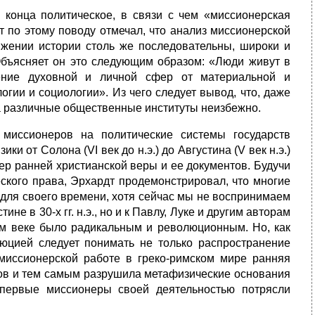
 конца политическое, в связи с чем «миссионерская
рт по этому поводу отмечал, что анализ миссионерской
яжении истории столь же последовательны, широки и
 Объясняет он это следующим образом: «Люди живут в
ление духовной и личной сфер от материальной и
гии и социологии». Из чего следует вывод, что, даже
а различные общественные институты неизбежно.
 миссионеров на политические системы государств
 от Солона (VI век до н.э.) до Августина (V век н.э.)
ер ранней христианской веры и ее документов. Будучи
ского права, Эрхардт продемонстрировал, что многие
 для своего времени, хотя сейчас мы не воспринимаем
не в 30-х гг. н.э., но и к Павлу, Луке и другим авторам
ом веке было радикальным и революционным. Но, как
люцией следует понимать не только распространение
миссионерской работе в греко-римском мире ранняя
гов и тем самым разрушила метафизические основания
 первые миссионеры своей деятельностью потрясли