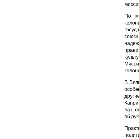
мисси
По м
колон
госуд
союзн
надеж
прави
культ
Мисси
колон
В Вел
особе
други
Капри
баз, 
об рук
Практ
полит