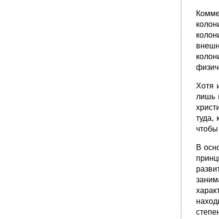
Комме
колон
колон
внеш
колон
физич
Хотя 
лишь 
христ
туда,
чтобы
В осн
принц
разви
заним
харак
наход
степе