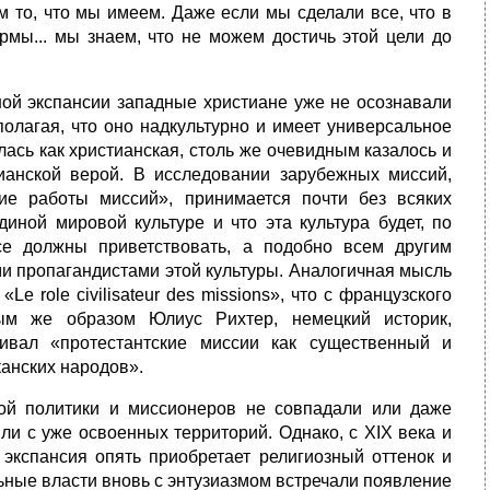
м то, что мы имеем. Даже если мы сделали все, что в
рмы... мы знаем, что не можем достичь этой цели до
ой экспансии западные христиане уже не осознавали
полагая, что оно надкультурно и имеет универсальное
ась как христианская, столь же очевидным казалось и
тианской верой. В исследовании зарубежных миссий,
е работы миссий», принимается почти без всяких
диной мировой культуре и что эта культура будет, по
все должны приветствовать, а подобно всем другим
и пропагандистами этой культуры. Аналогичная мысль
e role civilisateur des missions», что с французского
ным же образом Юлиус Рихтер, немецкий историк,
ивал «протестантские миссии как существенный и
анских народов».
ной политики и миссионеров не совпадали или даже
ли с уже освоенных территорий. Однако, с XIX века и
 экспансия опять приобретает религиозный оттенок и
ьные власти вновь с энтузиазмом встречали появление