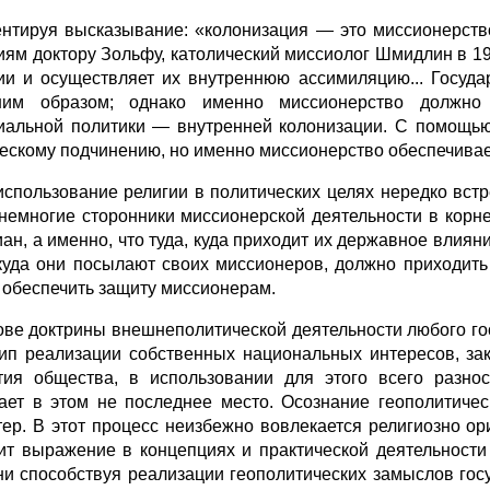
нтируя высказывание: «колонизация — это миссионерств
иям доктору Зольфу, католический миссиолог Шмидлин в 19
ии и осуществляет их внутреннюю ассимиляцию... Госуда
ним образом; однако именно миссионерство должно 
иальной политики — внутренней колонизации. С помощью 
ескому подчинению, но именно миссионерство обеспечивае
использование религии в политических целях нередко вст
немногие сторонники миссионерской деятельности в корн
иан, а именно, что туда, куда приходит их державное влиян
 куда они посылают своих миссионеров, должно приходить
 обеспечить защиту миссионерам.
ове доктрины внешнеполитической деятельности любого го
ип реализации собственных национальных интересов, за
тия общества, в использовании для этого всего разно
ает в этом не последнее место. Осознание геополитиче
тер. В этот процесс неизбежно вовлекается религиозно ор
ит выражение в концепциях и практической деятельности
ни способствуя реализации геополитических замыслов гос