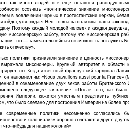
 что так много людей все еще остаются равнодушными
собности осознать «политическое значение миссионер
пеем в вовлечении черных в протестантские церкви, белая 
оизойдет, утверждает Нел, то «наша политика, наша законо
удачу. Поэтому каждый молодой человек и каждая девушка 
ную миссионерскую работу, потому что миссионерская раб
 нации; это — замечательнейшая возможность послужить Бо
жить отечеству».
лько политики признавали значение и ценность миссионер
 выражали миссионеры. Крупный авторитет в области 
трирует это. Когда известный французский кардинал Лавиж
, он напомнил им: «Nous travaillons aussi pour la France»
енной в ознаменование двух веков работы Британского 
 помещено следующее заявление: «После того, как был
рения Империи, кажется уместным представить публике 
ом, что было сделано для построения Империи на более п
ие современные политики несомненно согласились б
ионерство и колониализм хорошо сочетаются друг с другом, 
т что-нибудь для наших колоний».