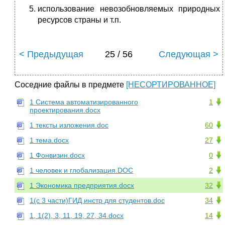
использование невозобновляемых природных
ресурсов страны и т.п.
< Предыдущая
25 / 56
Следующая >
Соседние файлы в предмете
[НЕСОРТИРОВАННОЕ]
1 Система автоматизированного
1
проектирования.docx
1 тексты изложения.doc
60
1 тема.docx
27
1 Фонвизин.docx
0
1 человек и глобализация.DOC
2
1 Экономика предприятия.docx
32
1(с 3 части)ГИД инстр для студентов.doc
34
1, 1(2), 3, 11, 19, 27, 34.docx
14