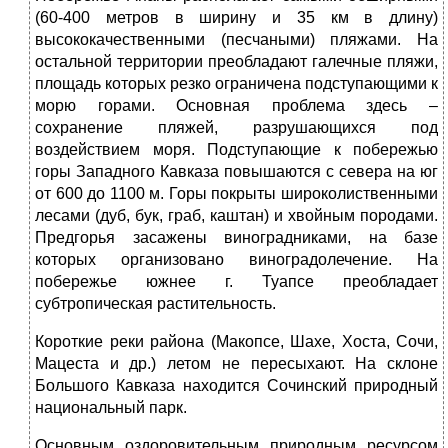
(60-400 метров в ширину и 35 км в длину)
высококачественными (песчаными) пляжами. На
остальной территории преобладают галечные пляжи,
площадь которых резко ограничена подступающими к
морю горами. Основная проблема здесь –
сохранение пляжей, разрушающихся под
воздействием моря. Подступающие к побережью
горы Западного Кавказа повышаются с севера на юг
от 600 до 1100 м. Горы покрыты широколиственными
лесами (дуб, бук, граб, каштан) и хвойным породами.
Предгорья засажены виноградниками, на базе
которых организовано виноградолечение. На
побережье южнее г. Туапсе преобладает
субтропическая растительность.
Короткие реки района (Макопсе, Шахе, Хоста, Сочи,
Мацеста и др.) летом не пересыхают. На склоне
Большого Кавказа находится Сочинский природный
национальный парк.
Основным оздоровительным природным ресурсом