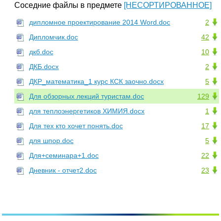
Соседние файлы в предмете
[НЕСОРТИРОВАННОЕ]
дипломное проектирование 2014 Word.doc
2
Дипломчик.doc
42
дкб.doc
10
ДКБ.docx
2
ДКР_математика_1 курс КСК заочно.docx
5
Для обзорных лекций туристам.doc
129
для теплоэнергетиков ХИМИЯ.docx
1
Для тех кто хочет понять.doc
17
для шпор.doc
5
Для+семинара+1.doc
22
Дневник - отчет2.doc
23