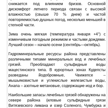
снижается под влиянием бризов. Основной
дискомфорт летнего периода связан с высокой
влажностью (свыше 70 % днем) и частой
повторяемостью душных погод, несколько меньшей в
степной части.
Зима очень мягкая (температура января +4°) с
изменчивым погодным режимом и частыми дождями.
Лучший сезон – начало осени (сентябрь—октябрь).
Гидроминеральные ресурсы района представлены
различными типами минеральных вод и лечебных
грязей. Преобладают сульфидные воды
мацестинского типа. В курортных зонах Кудепсты
разведаны йодобромные, Чвижепсе –
мышьяковистые и углекислые железистые воды,
Анапа – азотные метановые, содержащие иод и бор.
Наибольшие запасы лечебных грязей обнаружены на
севере района (иловые сульфидные грязи
Витязевского лимана и озер Соленого, Чумбурка и