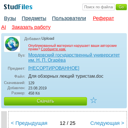
Вузы
Предметы
Пользователи
Реферат
AI
Заказать работу
Upload
Добавил:
Опубликованный материал нарушает ваши авторские
права?
Сообщите нам.
Мордовский государственный университет
Вуз:
им. Н. П. Огарёва
[НЕСОРТИРОВАННОЕ]
Предмет:
Для обзорных лекций туристам
.doc
Файл:
Скачиваний:
129
Добавлен:
23.08.2019
Размер:
458 Кб
☆
Скачать
< Предыдущая
12 / 25
Следующая >