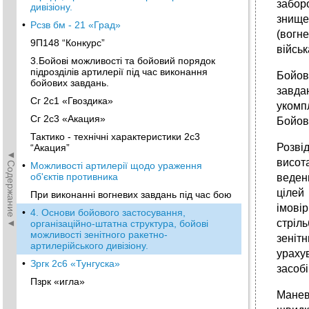
забор
дивізіону.
знище
•
Рсзв бм - 21 «Град»
(вогн
9П148 “Конкурс”
військ
3.Бойові можливості та бойовий порядок
підрозділів артилерії під час виконання
Бойов
бойових завдань.
завда
Сг 2с1 «Гвоздика»
укомпл
Сг 2с3 «Акация»
Бойов
Тактико - технічні характеристики 2с3
Розві
“Акация”
◄Содержание◄
висот
•
Можливості артилерії щодо ураження
об'єктів противника
веден
цілей
При виконанні вогневих завдань під час бою
імовір
•
4. Основи бойового застосування,
стріл
організаційно-штатна структура, бойові
можливості зенітного ракетно-
зенітн
артилерійського дивізіону.
урахув
•
Зргк 2с6 «Тунгуска»
засобі
Пзрк «игла»
Манев