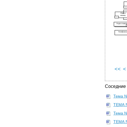
<<
<
Соседние
Тема №
ТЕМА №
Тема №
ТЕМА 