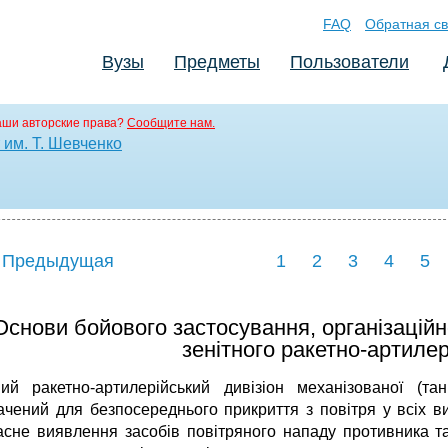
FAQ
Обратная св
Вузы
Предметы
Пользователи
аши авторские права?
Сообщите нам.
им. Т. Шевченко
 Предыдущая
1
2
3
4
5
 Основи бойового застосування, організацій
зенітного ракетно-артилері
ний ракетно-артилерійський дивізіон механізованої (та
ачений для безпосереднього прикриття з повітря у всіх в
асне виявлення засобів повітряного нападу противника т