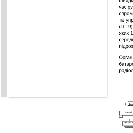
швидк
час ру
спром
та уп
(П-19
яких 1
середн
підроз
Орган
батаре
радіол