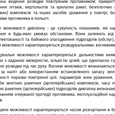
она ведення розвідки повітряним противником; прикритт
ння літаків, вертольотів та крилатих ракет, безпілотних 
евих) комплексів та інших засобів ураження у повітрі; 
ами противника в польоті.
і можливості дивізіону - це сукупність показників, які х
ння в будь-яких умовах обстановки. Вони залежать від 
ектованості та бойового злагодження підрозділів (обслуг),
і можливості характеризуються розвідувальними, вогневи
дувальні можливості характеризуються дальностями вияв
ах з заданою імовірністю, кількістю цілей, що одночасно 
ня розвідки під час руху. Вогневі можливості визначаютьс
 за наліт або використанням встановленого запасу зені
ності поразки повітряної цілі, параметрів зони ураження, 
ьби зенітних ракетних (артилерійських) комплексів, часу 
их ракетних (артилерійських) підрозділів дивізіону визнач
анням очікуваної протидії противника, експлуатаційної над
в.
рені можливості характеризуються часом розгортання в бо