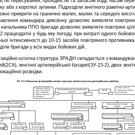
істю пересування, прохідністю та запасом ходу, часом пере
ху або з короткої зупинки. Підрозділи зенітного ракетно-арт
ожні прикрити на гранично малих, малих та середніх висота
равління командира дивізіону дозволяє виявляти повітряні
) начальника ППО бригади дозволяє виявляти повітряні цілі
2 працездатні у будь яку погоду, при витраті одного бойов
ьої інтенсивності до 10-15 засобів повітряного противника
діли бригади у всіх видах бойових дій.
ізаційно-штатна структура ЗРАДН складається з командуванн
й(2С6), зенітної артилерійської батареї(ЗУ-23-2), двох зені
окаційної розвідки.