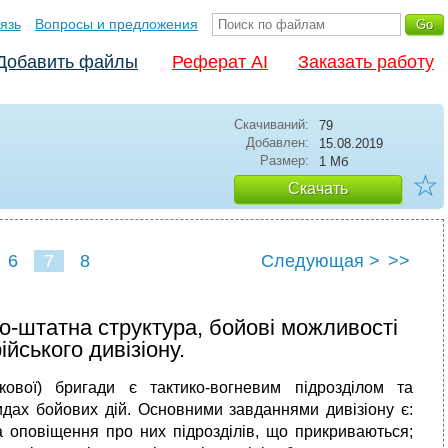
язь
Вопросы и предложения
Добавить файлы
Реферат AI
Заказать работу
Скачиваний:
79
Добавлен:
15.08.2019
Размер:
1 Мб
☆
Скачать
6
7
8
Следующая >
>>
но-штатна структура, бойові можливості
йського дивізіону.
нкової) бригади є тактико-вогневим підрозділом та
идах бойових дій. Основними завданнями дивізіону є:
а оповіщення про них підрозділів, що прикриваються;