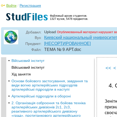
Войти
/
Регистрация
Файловый архив студентов.
1327 вузов, 5478 предметов.
Upload
Добавил:
Опубликованный материал нарушает в
Киевский национальный университет 
Вуз:
[НЕСОРТИРОВАННОЕ]
Предмет:
ТЕМА № 9 АРТ
.doc
Файл:
•
Військовий інститут
Військовий інститут
<<
<
Хід заняття
•
Основи бойового застосування, завдання та
4.
види вогню артилерійських підрозділів
артилерійські підрозділи в наступі
•
Артилерійські підрозділи в обороні
Зеніт
•
2. Організація озброєння та бойова техніка
призн
артилерійських дивізіонів 2с1, 2с3,
реактивного артилерійського дивізіону
своєч
«град», протитанкового артилерійського