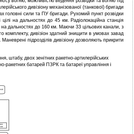
носу вогню, можливістю ведення розвідки та вогню під
илерійського дивізіону механізованої (танкової) бригади
х головні сили та ПУ бригади. Рухомий пункт розвідки
 цілі на дальностях до 45 км. Радіолокаційна станція
 на дальностях до 160 км. Маючи 33 цільових канали, з
ого комплекту, дивізіон здатний знищити в умовах завад
. Маневрені підрозділів дивізіону дозволяють прикрити
я, штабу, двох зенітних ракетно-артилерійських
тно-ракетних батарей ПЗРК та батареї управління і