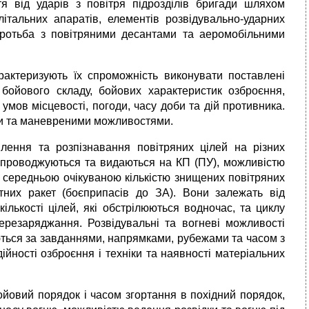
я від ударів з повітря підрозділів бригади шляхом
літальних апаратів, елементів розвідувально-ударних
боротьба з повітряними десантами та аеромобільними
арактеризують їх спроможність виконувати поставлені
бойового складу, бойових характеристик озброєння,
 умов місцевості, погоди, часу доби та дій противника.
ми та маневреними можливостями.
лення та розпізнавання повітряних цілей на різних
супроводжуються та видаються на КП (ПУ), можливістю
я середньою очікуваною кількістю знищених повітряних
тних ракет (боєприпасів до ЗА). Вони залежать від
кількості цілей, які обстрілюються водночас, та циклу
перезаряджання. Розвідувальні та вогневі можливості
аються за завданнями, напрямками, рубежами та часом з
ійності озброєння і техніки та наявності матеріальних
йовий порядок і часом згортання в похідний порядок,