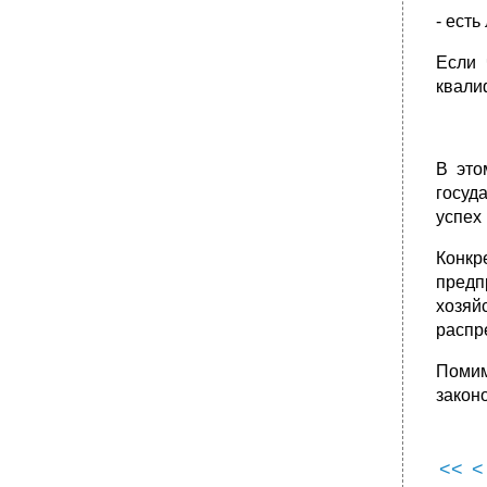
- ест
Если 
квали
В это
госуд
успех
Конкр
предп
хозяй
распр
Поми
закон
<<
<