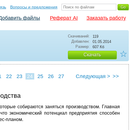
язь
Вопросы и предложения
Добавить файлы
Реферат AI
Заказать работу
Скачиваний:
119
Добавлен:
01.05.2014
Размер:
607 Кб
☆
Скачать
1
22
23
24
25
26
27
Следующая >
>>
водства
 которые собираются заняться производством. Главная
 что экономический потенциал предприятия способен
ес-планом.