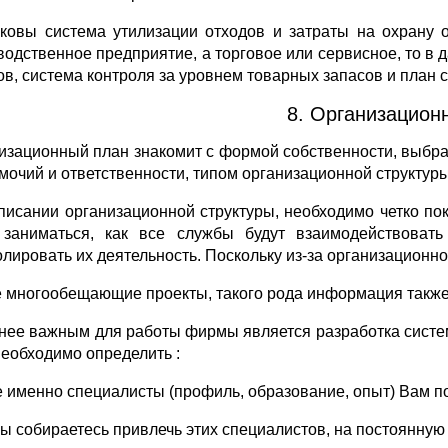
аковы система утилизации отходов и затраты на охрану
водственное предприятие, а торговое или сервисное, то в 
ов, система контроля за уровнем товарных запасов и план 
8. Организацион
изационный план знакомит с формой собственности, выбр
мочий и ответственности, типом организационной структур
писании организационной структуры, необходимо четко пок
 заниматься, как все службы будут взаимодействоват
олировать их деятельность. Поскольку из-за организационн
 многообещающие проекты, такого рода информация также б
нее важным для работы фирмы является разработка систем
необходимо определить :
ие именно специалисты (профиль, образование, опыт) Вам п
 Вы собираетесь привлечь этих специалистов, на постоянную