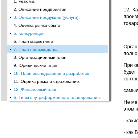
1. Резюме.
2. Описание предприятия
12. К
произ
•
3. Описание продукции (услуги).
товар
4. Оценка рынка сбыта.
•
5. Конкуренция
6. План маркетинга
Орган
•
7. План производства
полно
8. Организационный план
При о
9. Юридический план
будет
•
10. План исследований и разработок
контр
11. Оценка риска и страхование.
•
12. Финансовый план
самые
•
6. Типы внутрифирменного планирования.
Не ме
этом 
- как
- как