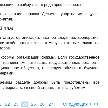
анизации по найму такого рода профессионалов.
 них краткие справки. Делается упор на имеющуюся
риятия.
й план
статус организации: частное владение, кооператив,
свои особенности, плюсы и минусы которые влияют на
торов.
й формы организации фирмы. Если государственное
и, границы вмешательства государственных органов в
кционерное общество, то следует объяснить будущее
нерами.
ваемом разделе должны быть представлены все
 фирмы, как в своей стране, так и за рубежом.
1
22
23
24
25
26
27
Следующая >
>>