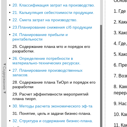
Основ
•
20. Классификация затрат на производство.
1. Гд
•
21. Калькуляция себестоимости продукции.
•
22. Смета затрат на производство.
2. Ка
•
23.Планирование снижения с/б продукции
3. Ка
•
24. Планирование прибыли и
рентабельности
4. Где
25. Содержание плана мто и порядок его
разработки.
5. Ка
•
26. Определение потребности в
материально-технических ресурсах.
◄Содержание◄
6. Пр
•
27. Планирование производственных
запасов.
7. Во
28. Содержание плана ТиОрп и порядок его
8. Ка
разработки
перер
29. Расчет эффективности мероприятий
плана тиорп.
9. На
•
30. Методы расчета экономического эф-та
31. Понятие, цель и задачи бизнес-плана.
10. К
•
32. Структура и содержание бизнес-плана.
11. К