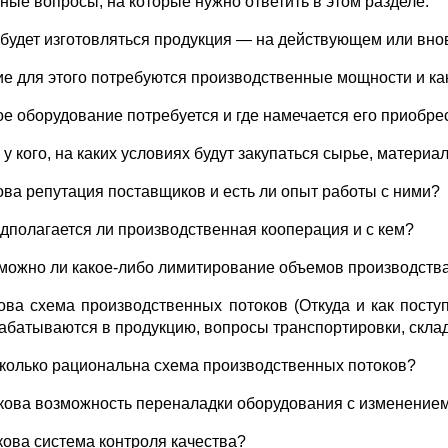
ные вопросы, на которые нужно ответить в этом разделе:
е будет изготовляться продукция — на действующем или вн
кие для этого потребуются производственные мощности и как
кое оборудование потребуется и где намечается его приобре
, у кого, на каких условиях будут закупаться сырье, матер
кова репутация поставщиков и есть ли опыт работы с ними?
едполагается ли производственная кооперация и с кем?
зможно ли какое-либо лимитирование объемов производства
кова схема производственных потоков (Откуда и как пост
абатываются в продукцию, вопросы транспортировки, складир
сколько рациональна схема производственных потоков?
акова возможность переналадки оборудования с изменение
акова система контроля качества?