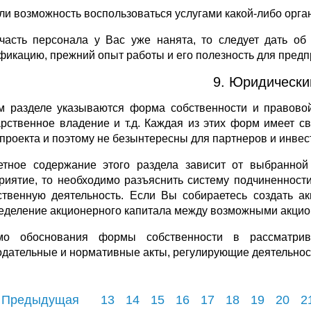
ь ли возможность воспользоваться услугами какой-либо орг
часть персонала у Вас уже нанята, то следует дать об
фикацию, прежний опыт работы и его полезность для предп
9. Юридически
м разделе указываются форма собственности и правовой 
арственное владение и т.д. Каждая из этих форм имеет 
 проекта и поэтому не безынтересны для партнеров и инвес
етное содержание этого раздела зависит от выбранно
риятие, то необходимо разъяснить систему подчиненност
ственную деятельность. Если Вы собираетесь создать а
еделение акционерного капитала между возможными акцио
мо обоснования формы собственности в рассматри
одательные и нормативные акты, регулирующие деятельность
 Предыдущая
13
14
15
16
17
18
19
20
2