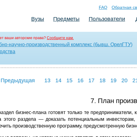
FAQ
Обратная св
Вузы
Предметы
Пользователи
ет ваши авторские права?
Сообщите нам.
бно-научно-производственный комплекс (бывш. ОрелГТУ)
одства
 Предыдущая
13
14
15
16
17
18
19
20
2
7. План произ
раздел бизнес-плана готовят только те предприниматели,
а этого раздела — доказать потенциальным инвесторам,
ечить производственную программу, предусмотренную бизн