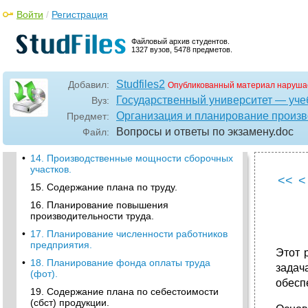
•
9. Основные принципы формирования и
функционирования системы норм и
Войти
/
Регистрация
нормативов, используемых в планировании.
•
11. Назначение производственной
Файловый архив студентов.
1327 вузов, 5478 предметов.
программы и порядок ее разработки.
10. Структура и функции органов
планирования на предприятии.
Studfiles2
Добавил:
Опубликованный материал наруша
Государственный университет — уче
•
12. Показатели производственной
Вуз:
программы и их расчет.
Организация и планирование произв
Предмет:
•
13. Понятие производственной мощности
Вопросы и ответы по экзамену
.doc
Файл:
(пм).
•
14. Производственные мощности сборочных
участков.
<<
<
15. Содержание плана по труду.
16. Планирование повышения
производительности труда.
•
17. Планирование численности работников
предприятия.
Этот 
•
18. Планирование фонда оплаты труда
задач
(фот).
обесп
19. Содержание плана по себестоимости
(сбст) продукции.