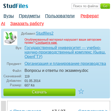
Вузы
Предметы
Пользователи
Реферат
AI
Заказать работу
Studfiles2
Добавил:
Опубликованный материал нарушает ваши авторские
права?
Сообщите нам.
Государственный университет — учебно-
Вуз:
научно-производственный комплекс (бывш.
ОрелГТУ)
Организация и планирование производства
Предмет:
Вопросы и ответы по экзамену
.doc
Файл:
Скачиваний:
119
Добавлен:
01.05.2014
Размер:
607 Кб
☆
Скачать