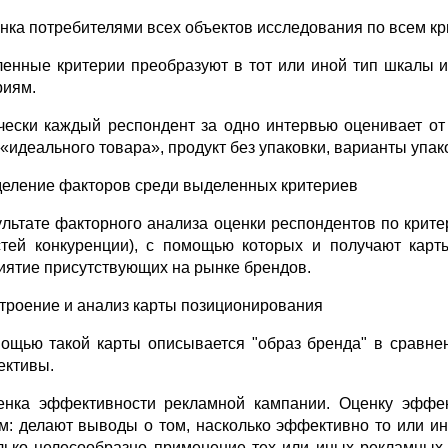
енка потребителями всех объектов исследования по всем к
енные критерии преобразуют в тот или иной тип шкалы и
риям.
чески каждый респондент за одно интервью оценивает от
 «идеального товара», продукт без упаковки, варианты упа
деление факторов среди выделенных критериев
ультате факторного анализа оценки респондентов по крит
стей конкуренции), с помощью которых и получают карт
иятие присутствующих на рынке брендов.
строение и анализ карты позиционирования
ощью такой карты описывается "образ бренда" в сравнен
ективы.
енка эффективности рекламной кампании. Оценку эффек
м: делают выводы о том, насколько эффективно то или и
лько целесообразно применение тех или иных рекламных 