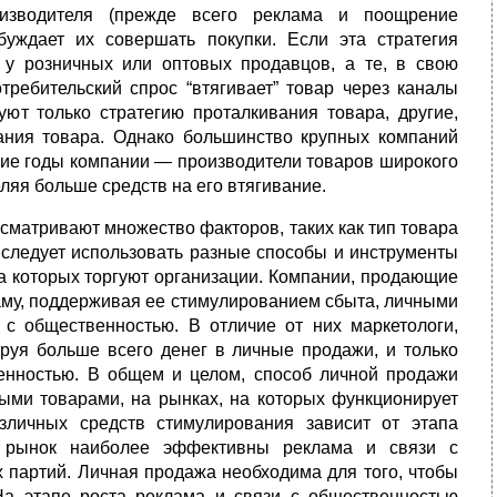
роизводителя (прежде всего реклама и поощрение
буждает их совершать покупки. Если эта стратегия
 у розничных или оптовых продавцов, а те, в свою
требительский спрос “втягивает” товар через каналы
т только стратегию проталкивания товара, другие,
ания товара. Однако большинство крупных компаний
дние годы компании — производители товаров широкого
яя больше средств на его втягивание.
сматривают множество факторов, таких как тип товара
, следует использовать разные способы и инструменты
на которых торгуют организации. Компании, продающие
аму, поддерживая ее стимулированием сбыта, личными
с общественностью. В отличие от них маркетологи,
ируя больше всего денег в личные продажи, и только
енностью. В общем и целом, способ личной продажи
ными товарами, на рынках, на которых функционирует
зличных средств стимулирования зависит от этапа
а рынок наиболее эффективны реклама и связи с
 партий. Личная продажа необходима для того, чтобы
На этапе роста реклама и связи с общественностью