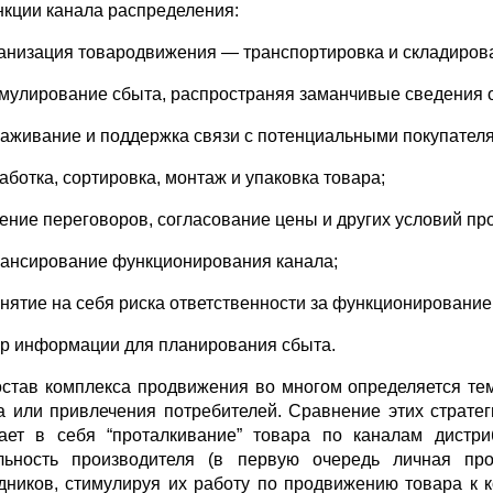
нкции канала распределения:
ганизация товародвижения — транспортировка и складиров
имулирование сбыта, распространяя заманчивые сведения о
лаживание и поддержка связи с потенциальными покупател
аботка, сортировка, монтаж и упаковка товара;
дение переговоров, согласование цены и других условий пр
нансирование функционирования канала;
инятие на себя риска ответственности за функционирование
ор информации для планирования сбыта.
остав комплекса продвижения во многом определяется тем
а или привлечения потребителей. Сравнение этих стратег
ает в себя “проталкивание” товара по каналам дистри
льность производителя (в первую очередь личная пр
дников, стимулируя их работу по продвижению товара к 