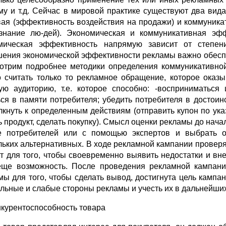
му и т.д. Сейчас в мировой практике существуют два вид
вая (эффективность воздействия на продажи) и коммуника
знание лю-дей). Экономическая и коммуникативная эфф
мическая эффективность напрямую зависит от степен
ения экономической эффективности рекламы важно обеспе
отрим подробнее методики определения коммуникативно
 считать только то рекламное обращение, которое оказ
ую аудиторию, т.е. которое способно: -восприниматься
ься в памяти потребителя; убедить потребителя в достоин
лкнуть к определенным действиям (отправить купон по ука
ь продукт, сделать покупку). Смысл оценки рекламы до нача
е потребителей или с помощью экспертов и выбрать о
льких альтернативных. В ходе рекламной кампании провер
т для того, чтобы своевременно выявить недостатки и вне
еще возможность. После проведения рекламной кампани
мы для того, чтобы сделать вывод, достигнута цель кампан
ильные и слабые стороны рекламы и учесть их в дальнейши
нкурентоспособность товара