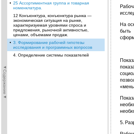
•
25 Ассортиментная группа и товарная
Рабоч
номенклатура.
иссле
12 Конъюнктура, конъюнктура рынка —
экономическая ситуация на рынке,
На ос
характеризуемая уровнями спроса и
предложения, рыночной активностью,
быть
ценами, объемами продаж.
сформ
•
3. Формирование рабочей гипотезы
исследования и программных вопросов
4. Определение системы показателей
Показ
показ
◄Содержание◄
социо
позво
«мень
Показ
необх
необх
5. Ра
Рабоч