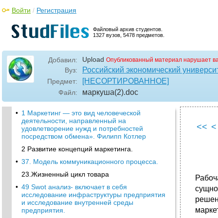
Войти
/
Регистрация
Файловый архив студентов.
1327 вузов, 5478 предметов.
Upload
Добавил:
Опубликованный материал нарушает в
Российский экономический университ
Вуз:
[НЕСОРТИРОВАННОЕ]
Предмет:
маркуша(2)
.doc
Файл:
•
1 Маркетинг — это вид человеческой
деятельности, направленный на
<<
<
удовлетворение нужд и потребностей
посредством обмена». Филипп Котлер
2 Развитие концепций маркетинга.
•
37. Модель коммуникационного процесса.
23.Жизненный цикл товара
Рабоч
•
49 Swot анализ- включает в себя
сущно
исследование инфраструктуры предприятия
решен
и исследование внутренней среды
марке
предприятия.