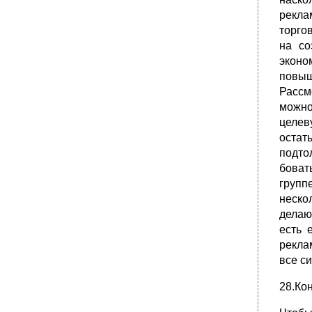
рекла
торго
на со
эконо
повыш
Рассм
можно
целев
остат
подто
боват
групп
неско
делаю
есть 
рекла
все с
28.Ко