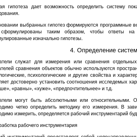
ая гипотеза дает возможность определить систему пок
дования.
новании выбранных гипотез формируются программные в
 сформулированы таким образом, чтобы ответы на 
улированные изначально гипотезы.
4. Определение систе
атели служат для измерения или сравнения отдельных 
ателей сравнения объектов обычно используются простра
логические, психологические и другие свойства и характ
ляет достоверно установить соотношения исследемых ха
ше», «равны», «хуже», «предпочтительнее» и т.д.
атели могут быть абсолютными или относительными. О
одимо четко определить методику его измерения. В зави
одимо измерить, определяется рабочий инструментарий бу
зработка рабочего инструментария
ий инструментарий представляет собой целенаправленн