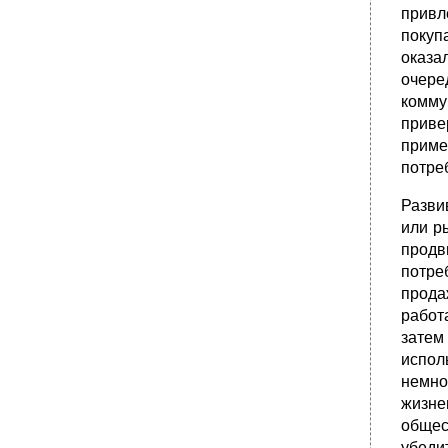
привл
покуп
оказа
очере
комму
приве
приме
потре
Разви
или р
продв
потре
прода
работ
затем
испол
немно
жизне
общес
убеди