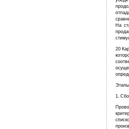
продо
отпад
сравн
На ст
прода
стиму
20 Ка
котор
соотв
осуще
опред
Этапы
1. Сб
Прово
крите
спис
произ