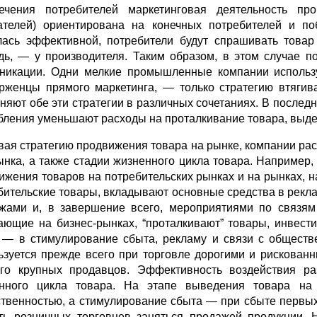
ечения потребителей маркетинговая деятельность п
ателей) ориентирована на конечных потребителей и по
лась эффективной, потребители будут спрашивать товар
дь, — у производителя. Таким образом, в этом случае по
никации. Одни мелкие промышленные компании использую
рженцы прямого маркетинга, — только стратегию втягив
няют обе эти стратегии в различных сочетаниях. В после
бления уменьшают расходы на проталкивание товара, выдел
вая стратегию продвижения товара на рынке, компании рас
ынка, а также стадии жизненного цикла товара. Например
ижения товаров на потребительских рынках и на рынках, 
бительские товары, вкладывают основные средства в рекл
жами и, в завершение всего, мероприятиями по связям 
ающие на бизнес-рынках, “проталкивают” товары, инвест
 — в стимулирование сбыта, рекламу и связи с обществ
ьзуется прежде всего при торговле дорогими и рискован
го крупных продавцов. Эффективность воздействия ра
нного цикла товара. На этапе выведения товара н
твенностью, а стимулирование сбыта — при сбыте первых
ть розничных торговцев заняться продажей продукции. 