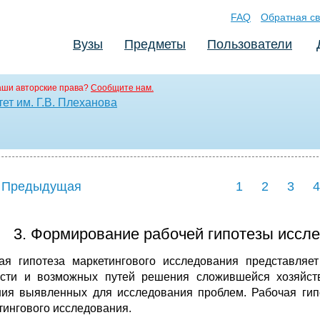
FAQ
Обратная св
Вузы
Предметы
Пользователи
аши авторские права?
Сообщите нам.
ет им. Г.В. Плеханова
 Предыдущая
1
2
3
4
3. Формирование рабочей гипотезы иссл
ая гипотеза маркетингового исследования представляе
сти и возможных путей решения сложившейся хозяйств
ия выявленных для исследования проблем. Рабочая гип
тингового исследования.