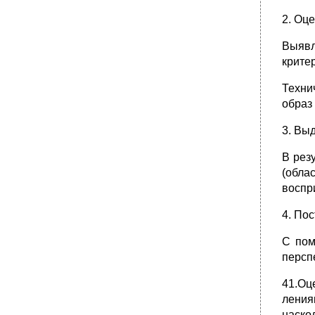
2. Оц
Выявл
крите
Техни
образ
3. Вы
В рез
(обла
воспр
4. По
С пом
персп
41.Оц
ления
наско