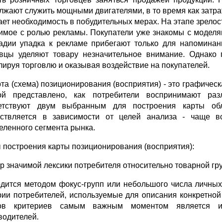
лжают служить мощными двигателями, в то время как затра
ает необходимость в побудительных мерах. На этапе зрелос
имое с ролью рекламы. Покупатели уже знакомы с моделя
адии упадка к рекламе прибегают только для напоминани
вцы уделяют товару незначительное внимание. Однако 
лируя торговлю и оказывая воздействие на покупателей.
рта (схема) позиционирования (восприятия) - это графичес
ой представлено, как потребители воспринимают ра
етствуют двум выбранным для построения карты обл
ствляется в зависимости от целей анализа - чаще 
еленного сегмента рынка.
 построения карты позиционирования (восприятия):
ор значимой лексики потребителя относительно товарной гр
дится методом фокус-групп или небольшого числа личны
рии потребителей, используемые для описания конкретной
ков критериев самым важным моментом является ис
водителей.