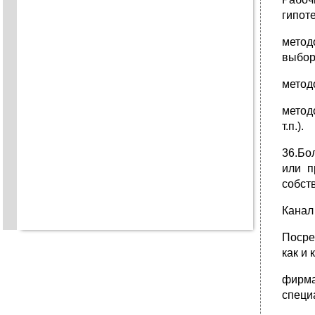
гипот
метод
выбор
метод
метод
т.п.).
36.Бо
или п
собст
Канал
Посре
как и
фирма
специ