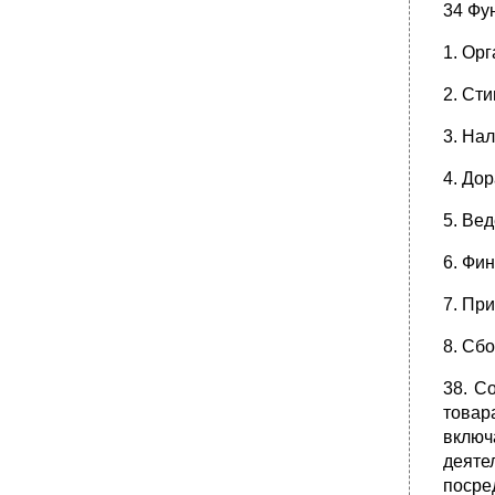
34 Фу
1. Ор
2. Ст
3. На
4. Дор
5. Ве
6. Фи
7. Пр
8. Сб
38. С
товар
включ
деяте
посре