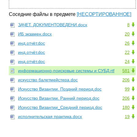
Соседние файлы в предмете
[НЕСОРТИРОВАННОЕ]
ЗАЧЕТ. ДОКУМЕНТОВЕДЕНИ.docx
8
ИБ экзамен.docx
20
инд.отчёт.doc
26
инд.отчёт.doc
22
инд.отчёт.doc
24
информационно-поисковые системы и СУБД.rtf
581
искусство балетмейстера.doc
206
Искусство Византии. Поздний период.doc
99
Искусство Византии. Ранний период.doc
206
Искусство Византии_Средний период.doc
180
исполнительская практика.docx
19