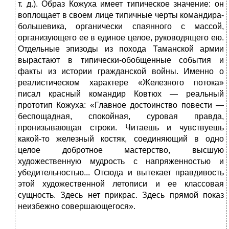
т. д.). Образ Кожуха имеет типическое значение: он
воплощает в своем лице типичные черты командира-
большевика, органически спаянного с массой,
организующего ее в единое целое, руководящего ею.
Отдельные эпизоды из похода Таманской армии
вырастают в типически-обобщенные события и
факты из истории гражданской войны. Именно о
реалистическом характере «Железного потока»
писал красный командир Ковтюх — реальный
прототип Кожуха: «Главное достоинство повести —
беспощадная, спокойная, суровая правда,
пронизывающая строки. Читаешь и чувствуешь
какой-то железный костяк, соединяющий в одно
целое добротное мастерство, высшую
художественную мудрость с напряженностью и
убедительностью... Отсюда и вытекает правдивость
этой художественной летописи и ее классовая
сущность. Здесь нет прикрас. Здесь прямой показ
неизбежно совершающегося».