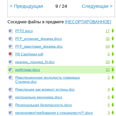
< Предыдущая
9 / 24
Следующая >
Соседние файлы в предмете
[НЕСОРТИРОВАННОЕ]
РГР2.docx
17
РГР_атомная_физика.docx
32
РГР_квантовая_физика.doc
54
РД СамХими.pdf
5
реалии_городка_N.doc
20
ребяткам.docx
31
Революционная молодость товарища
2
Сталина.doc
Революция как момент истины.doc
4
регіональна економіка.docx
0
Региональная безопасность.docx
0
регионовед!требования к специалисту!!!.docx
3