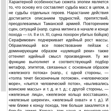
Характерной особенностью сюжета эпопеи является
то, что основу его составляет судьба масс в целом, а
не судьбы отдельных героев. Нарастание действия
достигается описанием трудностей, препятствий,
преодолеваемых Таманской армией. Повторением
сцен, ситуаций (напр. сцена митинга в начале и конце
похода — гл. II и гл. XI, сцена похорон убитых бойцов)
Серафимович подчеркивает идейный рост массы.
Обрамляющий все повествование пейзаж с
доминирующим образом «шумящей реки» также
оттеняет идейный смысл произведения. Ту же
функцию выполняет и соответствующий подбор
метафор, эпитетов, связанных с основным образом
«железного потока» (напр., с одной стороны, —
«толпа течет бесконечным потоком», «человеческое
море», «льется человеческий поток», «выливались
воинские массы» и т. д. и т. д.; с другой стороны, —
«железные лица», «железное кольцо восставших»,
«железные шеренги», «железный охват» и т. д.). И
чем ближе к концу похода, тем больше закаляется в
борьбе армия Кожуха, тем чаще и решительнее