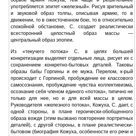
употребляется эпитет «железный». Рисуя зрительный
и звуковой образ толпы, описывая армию, то в
движении, то в ожесточенном бою, то в относительно
спокойной обстановке, С. создает реалистически
всесторонний целостный образ массы —
центральный образ эпопеи.
Из «текучего потока» С. в целях большей
конкретизации выделяет отдельные лица, рисует их с
сохранением конкретно-бытовых деталей. Таковы
образы бабы Горпины и ее мужа. Перелом, к-рый
происходит с Горпиной, пробуждение ее классового
самосознания, пробуждение чувства коллективизма,
осознание себя членом единого «потока», типично не
только для нее, но и для всей массы в целом.
Руководителя «железного потока», Кожуха, С. дает, с
одной стороны, в плане героически-обобщенного
образа вождя (этим вызвано повторение портретных
деталей), с другой стороны, в плане реалистически-
бытовом (биография Кожуха, особенности его речи и