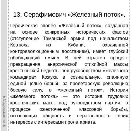
13. Серафимович «Железный поток».
Героическая эпопея «Железный поток», созданная
на основе конкретных исторических фактов
(отступление Таманской армии под начальством
Ковтюха из Кубани, охваченной
контрреволюционным восстанием), имеет глубокий
обобщающий смысл. В ней отражен процесс
превращения анархической стихийной массы
крестьянской бедноты под руководством «железного
командира» Кожуха в сознательную, спаянную
единой целью борьбы за пролетарскую революцию
боевую силу, в «железный поток». История
«железного потока» — это история трудовых
►Содержание►
крестьянских масс, под руководством партии, в
процессе ожесточенной классовой борьбы,
осознающих общность и неразрывность своих
интересов с интересами пролетариата.