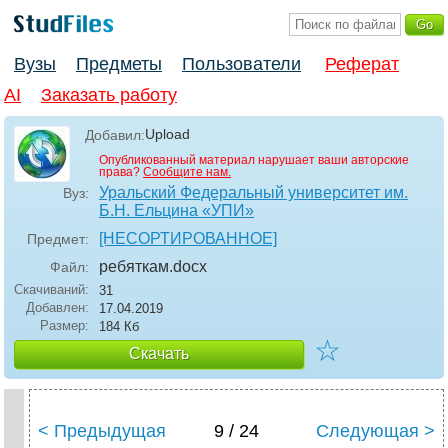
Вузы
Предметы
Пользователи
Реферат
AI
Заказать работу
Upload
Добавил:
Опубликованный материал нарушает ваши авторские
права?
Сообщите нам.
Уральский Федеральный университет им.
Вуз:
Б.Н. Ельцина «УПИ»
[НЕСОРТИРОВАННОЕ]
Предмет:
ребяткам
.docx
Файл:
Скачиваний:
31
Добавлен:
17.04.2019
Размер:
184 Кб
☆
Скачать
< Предыдущая
9 / 24
Следующая >