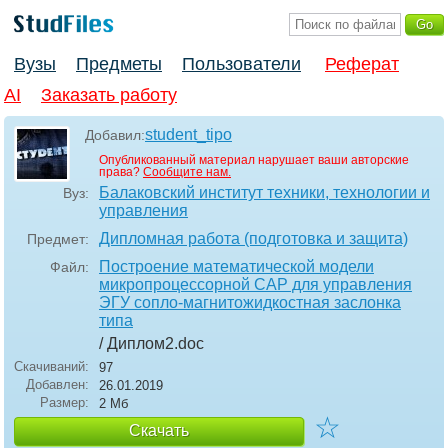
Вузы
Предметы
Пользователи
Реферат
AI
Заказать работу
student_tipo
Добавил:
Опубликованный материал нарушает ваши авторские
права?
Сообщите нам.
Балаковский институт техники, технологии и
Вуз:
управления
Дипломная работа (подготовка и защита)
Предмет:
Построение математической модели
Файл:
микропроцессорной САР для управления
ЭГУ сопло-магнитожидкостная заслонка
типа
/ Диплом2
.doc
Скачиваний:
97
Добавлен:
26.01.2019
Размер:
2 Мб
☆
Скачать