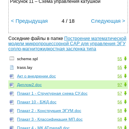
Рисунок 11 – Схема управления катушкой
< Предыдущая
4 / 18
Следующая >
Соседние файлы в папке
Построение математической
модели микропроцессорной САР для управления ЭГУ
сопло-магнитожидкостная заслонка типа
scheme.spl
55
trass.lay
55
Акт о внедрении.doc
56
Диплом2.doc
97
Плакат 1 - Структурная схема СУ.doc
57
Плакат 10 - БЖД.doc
56
Плакат 2 - Конструкция ЭГУМ.doc
58
Плакат 3 - Классификация МП.doc
58
Плакат 4 - МК ATmega8.doc
59