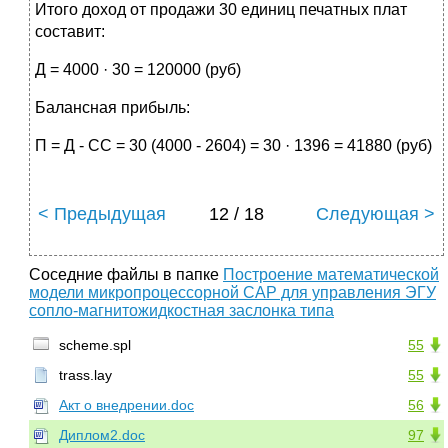
Итого доход от продажи 30 единиц печатных плат
составит:
Д = 4000 · 30 = 120000 (руб)
Балансная прибыль:
П = Д - СС = 30 (4000 - 2604) = 30 · 1396 = 41880 (руб)
< Предыдущая
12 / 18
Следующая >
Соседние файлы в папке
Построение математической
модели микропроцессорной САР для управления ЭГУ
сопло-магнитожидкостная заслонка типа
scheme.spl
55
trass.lay
55
Акт о внедрении.doc
56
Диплом2.doc
97