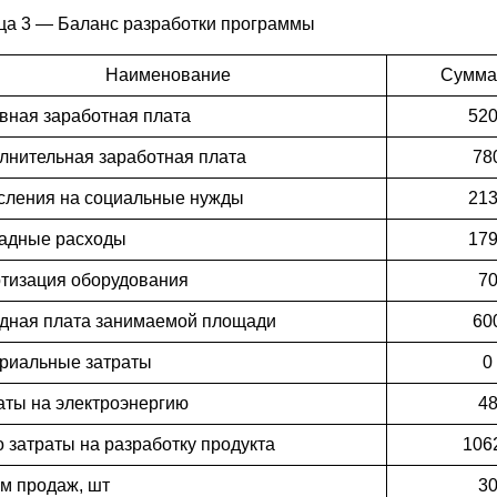
ца 3 — Баланс разработки программы
Наименование
Сумма,
вная заработная плата
52
лнительная заработная плата
78
сления на социальные нужды
21
адные расходы
17
тизация оборудования
7
дная плата занимаемой площади
60
риальные затраты
0
аты на электроэнергию
4
о затраты на разработку продукта
106
м продаж, шт
3