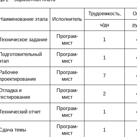
Трудоемкость,
О
Наименование этапа
Исполнитель
ч/дн
ру
Програм-
Техническое задание
1
мист
Подготовительный
Програм-
1
этап
мист
Рабочее
Програм-
7
проектирование
мист
Отладка и
Програм-
2
тестирование
мист
Програм-
Технический отчет
1
мист
Програм-
Сдача темы
1
мист