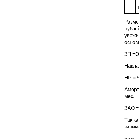
Разме
рубле
уважи
основ
ЗП =О
Накла
НР = 5
Аморт
мес. =
ЗАО = 
Так к
заним