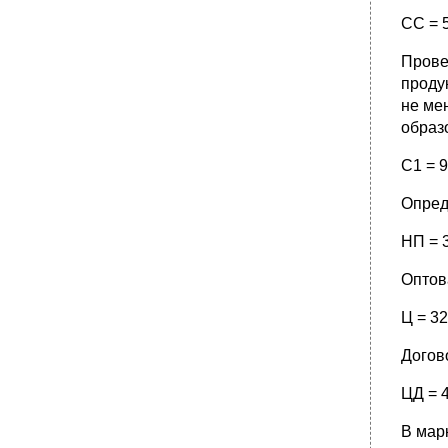
СС = 
Прове
проду
не ме
образ
С1 = 9
Опред
НП = 3
Оптов
Ц = 32
Догов
ЦД = 4
В мар