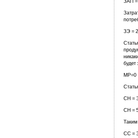
ЗАП =
Затра
потреб
ЗЭ = 2
Стать
проду
никак
будет
МР=0 
Стать
СН = 
СН = 5
Таким
СС =