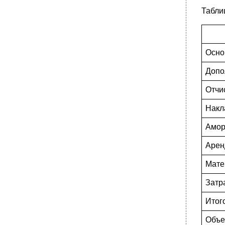
Табли
Осно
Допо
Отчи
Накл
Амор
Арен
Мате
Затр
Итог
Объе