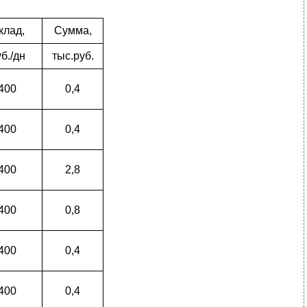
клад,
Сумма,
б./дн
тыс.руб.
400
0,4
400
0,4
400
2,8
400
0,8
400
0,4
400
0,4