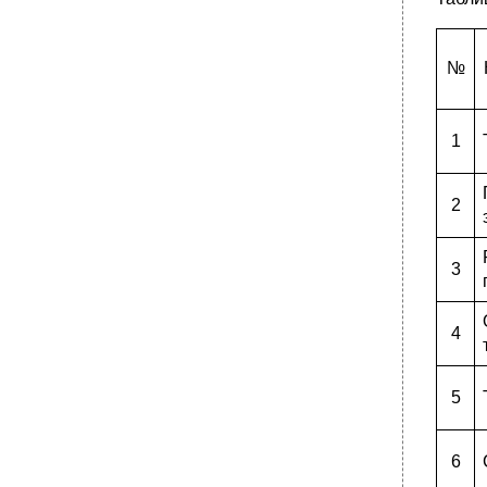
№
1
2
3
4
5
6