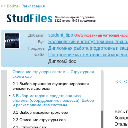
Войти
/
Регистрация
Файловый архив студентов.
1327 вузов, 5478 предметов.
•
Перечень условных сокращений
Введение
student_tipo
Добавил:
Опубликованный материал нару
•
1 Постановка задачи. Анализ современного
Балаковский институт техники, техн
Вуз:
уровня развития, требования, применение
Дипломная работа (подготовка и защ
Предмет:
1.1 Устройство и принцип действия эгум
Построение математической модели 
Файл:
•
1.2 Система управления
Диплом2
.doc
•
2 Выбор принципа построения системы.
Описание структуры системы. Структурная
схема сар
<<
<
2.1 Выбор принципа функционирования
элементов системы
•
3 Выбор методов и средств анализа
системы (оборудования, процесса). Выбор
и расчёт элементов системы
Весь 
3.1 Выбор микроконтроллера
Конкр
2.2 Описание структуры сар
Этапы
2.3 Структура сар