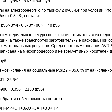
 100 руб/м
· 6 м
= 600 руб
ты на электроэнергию по тарифу 2 руб./кВт при условии, ч
ляет 0,3 кВт, составят:
 руб/кВт·ч · 0,3кВт · 80 ч = 48 руб
я «Материальные ресурсы» включает стоимость всех видов
кции, а также транспортно заготовительные расходы. При с
их материальных ресурсов. Среда программирования AVR S
 записана на микропроцессор и не требует иных носителей д
руб
я «отчисления на социальные нужды» 35,6 % от начисленно
ЗП · 35,6%
980 · 0,356 = 2130 (руб)
 образом себестоимость составит:
 ЗП+МР+СН+ЗАО +ЗАП+ЗЭ+НР