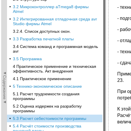
•
3.2 Микроконтроллер aTmega8 фирмы
- техн
Atmel
- подг
•
3.2 Интегрированная отладочная среда avr
Studio фирмы Atmel
- раб
3.2.4. Список доступных окон.
•
3.3 Разработка печатной платы
- отла
3.4 Система команд и программная модель
avr
- техн
•
3.5 Программа
- сдач
4 Практическое применение и техническая
эффективность. Акт внедрения
◄Содержание◄
Приме
4.1 Практическое применение
23.
•
5 Технико-экономическое описание
При о
5.1 Расчет трудоемкости создания
потре
программы
5.2 Оценка издержек на разработку
К это
программы
Расчё
•
5.3 Расчет себестоимости программы
велич
•
5.4 Расчёт стоимости производства
печатной платы