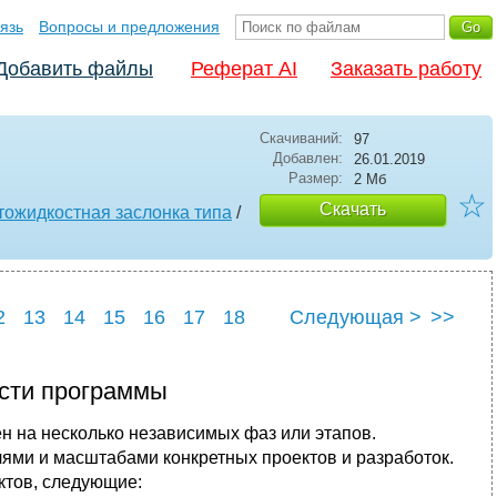
язь
Вопросы и предложения
Добавить файлы
Реферат AI
Заказать работу
Скачиваний:
97
Добавлен:
26.01.2019
Размер:
2 Мб
☆
Скачать
ожидкостная заслонка типа
/
2
13
14
15
16
17
18
Следующая >
>>
ости программы
н на несколько независимых фаз или этапов.
лями и масштабами конкретных проектов и разработок.
ктов, следующие: