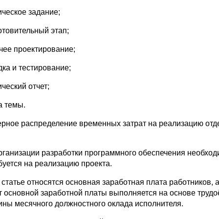
ическое задание;
отовительный этап;
очее проектирование;
дка и тестирование;
ический отчет;
а темы.
рное распределение временных затрат на реализацию отде
рганизации разработки программного обеспечения необходи
буется на реализацию проекта.
й статье относятся основная заработная плата работников,
т основной заработной платы выполняется на основе трудо
ины месячного должностного оклада исполнителя.