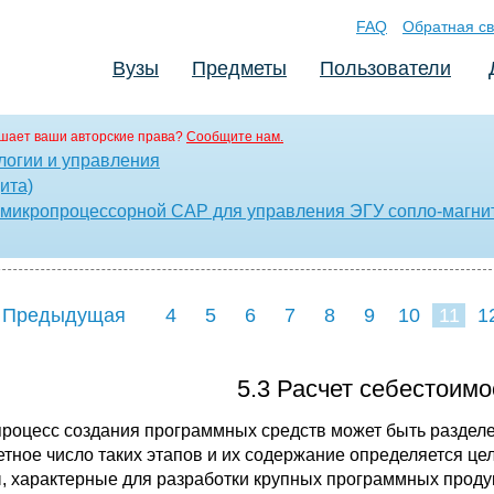
FAQ
Обратная св
Вузы
Предметы
Пользователи
шает ваши авторские права?
Сообщите нам.
ологии и управления
ита)
микропроцессорной САР для управления ЭГУ сопло-магнит
 Предыдущая
4
5
6
7
8
9
10
11
1
5.3 Расчет себестоим
процесс создания программных средств может быть разделе
етное число таких этапов и их содержание определяется це
, характерные для разработки крупных программных проду