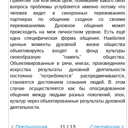
Принятие той или иной цели, понимание какого либо
вопроса проблемы углубляется именно потому что
человек видит в синхронных переживаниях
партнерах по общению сходное со своими
переживаниями. Духовное общения может
происходить на меж личностном уровне. Есть ещё
одна специфическая форма общения. Наиболее
ценные моменты духовной жизни общества
объективируясь входят в фонд культуры
своеобразную ''память'' общества.
Объективированные в речи, книгах, произведениях
искусства результаты духовной деятельности
постоянно ''потребляются'' распредмечиваются,
становятся достоянием сознания людей. В этом
случае осуществляется как бы опосредованное
общение между людьми разных поколений, эпох,
культур через объектированные результаты духовной
деятельности.
< Предыдущая
11 / 13
Следующая >