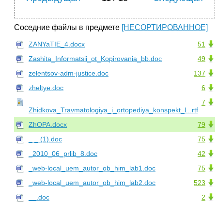
Соседние файлы в предмете
[НЕСОРТИРОВАННОЕ]
ZANYaTIE_4.docx
51
Zashita_Informatsii_ot_Kopirovania_bb.doc
49
zelentsov-adm-justice.doc
137
zheltye.doc
6
7
Zhidkova_Travmatologiya_i_ortopediya_konspekt_l...rtf
ZhOPA.docx
79
_ _ (1).doc
75
_2010_06_prlib_8.doc
42
_web-local_uem_autor_ob_him_lab1.doc
75
_web-local_uem_autor_ob_him_lab2.doc
523
__.doc
2