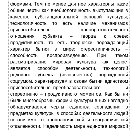
формами. Тем не менее для нее характерны такие
общие черты как внебиологичность выступающие в
качестве субстанциональной основой культуры;
технологичность то есть наличие механизмов
приспособительно – преобразовательного
отношения субъекта – творца к среде;
продуктивность то есть творчески порождающий
характер бытия в мире; стереотипичность –
способность воспроизведению. При таком
рассматривание мировая культура как целое
является способом деятельности, технологий
родового субъекта (человечества), порожденной
социумом, характеризуем в своем бытии единством
приспособительно–преобразовательного и
стереотипно – продуктивного моментов. Как бы ни
были многообразны формы культуры в них наглядно
обнаруживается черты единства совпадения в
предметах культуры в способах деятельности людей
независимо от хронологической и географической
отдаленности. Неделимость мира единства мировой