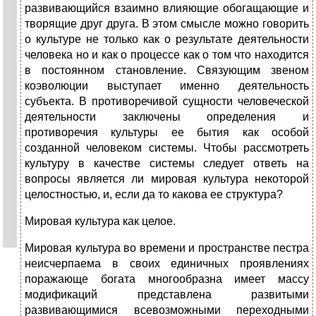
развивающийся взаимно влияющие обогащающие и
творящие друг друга. В этом смысле можно говорить
о культуре не только как о результате деятельности
человека но и как о процессе как о том что находится
в постоянном становление. Связующим звеном
коэволюции выступает именно деятельность
субъекта. В противоречивой сущности человеческой
деятельности заключены определения и
противоречия культуры ее бытия как особой
созданной человеком системы. Чтобы рассмотреть
культуру в качестве системы следует ответь на
вопросы является ли мировая культура некоторой
целостностью, и, если да то какова ее структура?
Мировая культура как целое.
Мировая культура во времени и пространстве пестра
неисчерпаема в своих единичных проявлениях
поражающе богата многообразна имеет массу
модификаций представлена развитыми
развивающимися всевозможными переходными