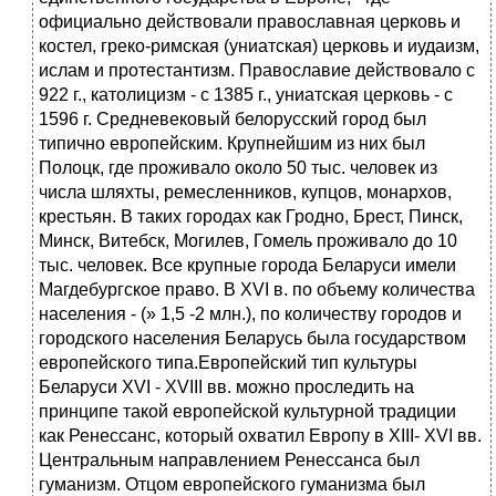
официально действовали православная церковь и
костел, греко-римская (униатская) церковь и иудаизм,
ислам и протестантизм. Православие действовало с
922 г., католицизм - с 1385 г., униатская церковь - с
1596 г. Средневековый белорусский город был
типично европейским. Крупнейшим из них был
Полоцк, где проживало около 50 тыс. человек из
числа шляхты, ремесленников, купцов, монархов,
крестьян. В таких городах как Гродно, Брест, Пинск,
Минск, Витебск, Могилев, Гомель проживало до 10
тыс. человек. Все крупные города Беларуси имели
Магдебургское право. В XVI в. по объему количества
населения - (» 1,5 -2 млн.), по количеству городов и
городского населения Беларусь была государством
европейского типа.Европейский тип культуры
Беларуси XVI - XVIII вв. можно проследить на
принципе такой европейской культурной традиции
как Ренессанс, который охватил Европу в XIII- XVI вв.
Центральным направлением Ренессанса был
гуманизм. Отцом европейского гуманизма был