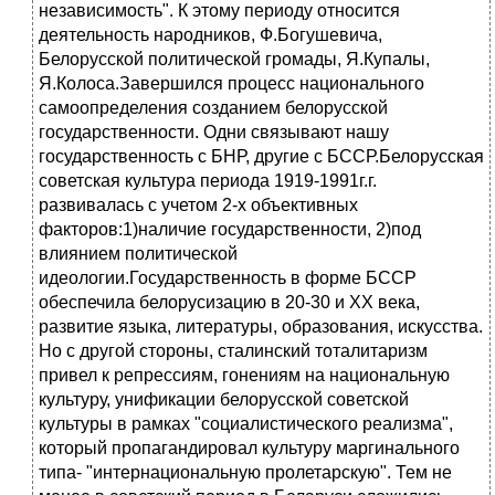
независимость". К этому периоду относится
деятельность народников, Ф.Богушевича,
Белорусской политической громады, Я.Купалы,
Я.Колоса.Завершился процесс национального
самоопределения созданием белорусской
государственности. Одни связывают нашу
государственность с БНР, другие с БССР.Белорусская
советская культура периода 1919-1991г.г.
развивалась с учетом 2-х объективных
факторов:1)наличие государственности, 2)под
влиянием политической
идеологии.Государственность в форме БССР
обеспечила белорусизацию в 20-30 и ХХ века,
развитие языка, литературы, образования, искусства.
Но с другой стороны, сталинский тоталитаризм
привел к репрессиям, гонениям на национальную
культуру, унификации белорусской советской
культуры в рамках "социалистического реализма",
который пропагандировал культуру маргинального
типа- "интернациональную пролетарскую". Тем не