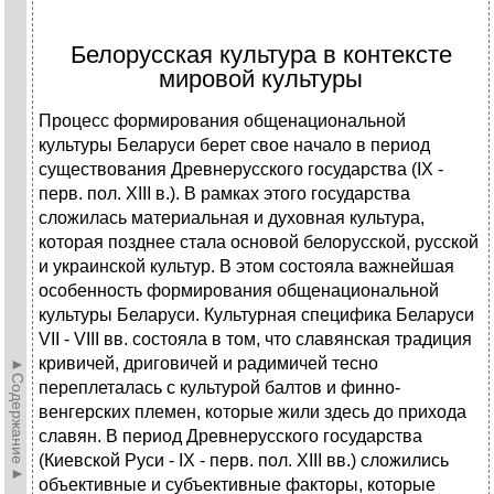
Белорусская культура в контексте
мировой культуры
Процесс формирования общенациональной
культуры Беларуси берет свое начало в период
существования Древнерусского государства (IX -
перв. пол. XIII в.). В рамках этого государства
сложилась материальная и духовная культура,
которая позднее стала основой белорусской, русской
и украинской культур. В этом состояла важнейшая
особенность формирования общенациональной
культуры Беларуси. Культурная специфика Беларуси
VII - VIII вв. состояла в том, что славянская традиция
кривичей, дриговичей и радимичей тесно
►Содержание►
переплеталась с культурой балтов и финно-
венгерских племен, которые жили здесь до прихода
славян. В период Древнерусского государства
(Киевской Руси - IX - перв. пол. XIII вв.) сложились
объективные и субъективные факторы, которые