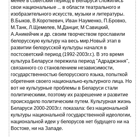
менее в советский период в Беларуси сложились
свои национальные ... в области театрального и
изобразительного искусств, музыки и литературы.
В.Быков, В.Короткевич, Иван Науменко, П.Бровко,
М.Танк, Л.Щемелев, М.Данциг, М Савицкий,
А.Аникейчик и др. своим творчеством прославили
белорусскую культуру на весь мир.Новый этап в
развитии белорусской культуры начался в
постсоветский период (1992-2003г.г.). В это время
культура Беларуси пережила период "Адраджэння",
связанного со становлением независимости,
государственностью белорусского языка, попыткой
обретения своего национально-культурного лица. Но
вот не культурные проблемы в Беларуси стали
политическими, поэтому их разрешение и развитие
происходило политическим путем. Культурная жизнь
Беларуси 2000-2003г.г. показала: без национальной
культуры национальной государственной идеологии,
национальной идеи у белорусов нет будущего ни на
Востоке, ни на Западе.