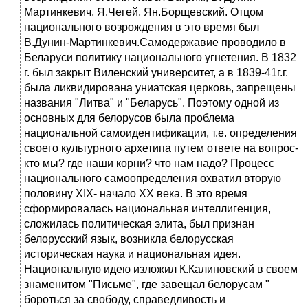
Мартинкевич, Я.Чегей, Ян.Борщевский. Отцом
национального возрождения в это время был
В.Дунин-Мартинкевич.Самодержавие проводило в
Беларуси политику национального угнетения. В 1832
г. был закрыт Виленский университет, а в 1839-41г.г.
была ликвидирована униатская церковь, запрещены
названия "Литва" и "Беларусь". Поэтому одной из
основных для белорусов была проблема
национальной самоидентификации, т.е. определения
своего культурного архетипа путем ответе на вопрос-
кто мы? где наши корни? что нам надо? Процесс
национального самоопределения охватил вторую
половину XIX- начало XX века. В это время
сформировалась национальная интеллигенция,
сложилась политическая элита, был признан
белорусский язык, возникла белорусская
историческая наука и национальная идея.
Национальную идею изложил К.Калиновский в своем
знаменитом "Письме", где завещал белорусам "
бороться за свободу, справедливость и