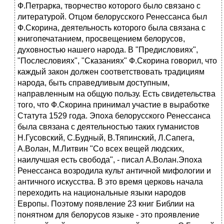
Ф.Петрарка, творчество которого было связано с
литературой. Отцом белорусского Ренессанса был
Ф.Скорина, деятельность которого была связана с
книгопечатанием, просвещением белорусов,
духовностью нашего народа. В "Предисловиях",
"Послесловиях", "Сказаниях" Ф.Скорина говорил, что
каждый закон должен соответствовать традициям
народа, быть справедливым доступным,
направленным на общую пользу. Есть свидетельства
того, что Ф.Скорина принимал участие в выработке
Статута 1529 года. Эпоха белорусского Ренессанса
была связана с деятельностью таких гуманистов
Н.Гусовский, С.Будный, В.Тяпинский, Л.Сапега,
А.Волан, М.Литвин "Со всех вещей людских,
наилучшая есть свобода", - писал А.Волан.Эпоха
Ренессанса возродила культ античной мифологии и
античного искусства. В это время церковь начала
переходить на национальные языки народов
Европы. Поэтому появление 23 книг Библии на
понятном для белорусов языке - это проявление