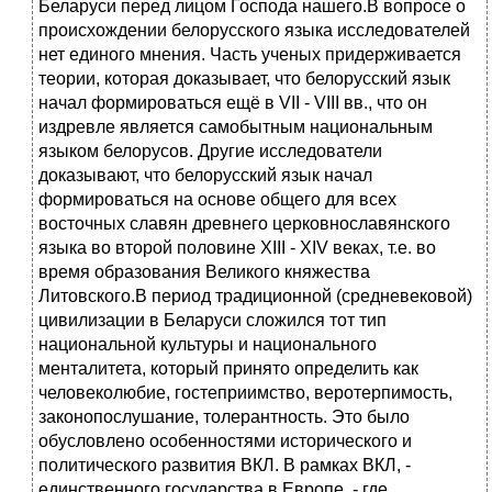
Беларуси перед лицом Господа нашего.В вопросе о
происхождении белорусского языка исследователей
нет единого мнения. Часть ученых придерживается
теории, которая доказывает, что белорусский язык
начал формироваться ещё в VII - VIII вв., что он
издревле является самобытным национальным
языком белорусов. Другие исследователи
доказывают, что белорусский язык начал
формироваться на основе общего для всех
восточных славян древнего церковнославянского
языка во второй половине XIII - XIV веках, т.е. во
время образования Великого княжества
Литовского.В период традиционной (средневековой)
цивилизации в Беларуси сложился тот тип
национальной культуры и национального
менталитета, который принято определить как
человеколюбие, гостеприимство, веротерпимость,
законопослушание, толерантность. Это было
обусловлено особенностями исторического и
политического развития ВКЛ. В рамках ВКЛ, -
единственного государства в Европе, - где