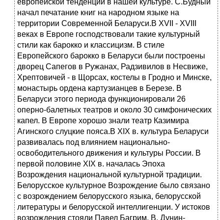
европейской тенденции в нашей культуре. С.Будный
начал печатание книг на народном языке на
территории Современной Беларуси.В XVII - XVIII
веках в Европе господствовали такие культурный
стили как барокко и классицизм. В стиле
Европейского барокко в Беларуси были построены
дворец Сапегов в Ружанах, Радзивилов в Несвиже,
Хрептовичей - в Щорсах, костелы в Гродно и Минске,
монастырь ордена картузианцев в Березе. В
Беларуси этого периода функционировали 26
оперно-балетных театров и около 30 симфонических
капел. В Европе хорошо знали театр Казимира
Агинского слуцкие пояса.В XIX в. культура Беларуси
развивалась под влиянием национально-
освободительного движения и культуры России. В
первой половине XIX в. началась Эпоха
Возрождения национальной культурной традиции.
Белорусское культурное Возрождение было связано
с возрождением белорусского языка, белорусской
литературы и белорусской интеллигенции. У истоков
возрождения стояли Павел Багрим, В. Дунин-