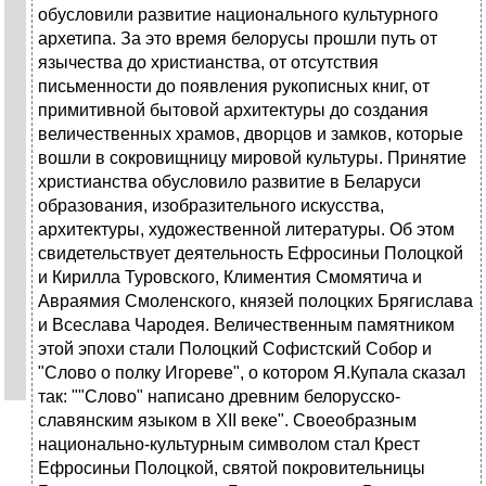
обусловили развитие национального культурного
архетипа. За это время белорусы прошли путь от
язычества до христианства, от отсутствия
письменности до появления рукописных книг, от
примитивной бытовой архитектуры до создания
величественных храмов, дворцов и замков, которые
вошли в сокровищницу мировой культуры. Принятие
христианства обусловило развитие в Беларуси
образования, изобразительного искусства,
архитектуры, художественной литературы. Об этом
свидетельствует деятельность Ефросиньи Полоцкой
и Кирилла Туровского, Климентия Смомятича и
Авраямия Смоленского, князей полоцких Брягислава
и Всеслава Чародея. Величественным памятником
этой эпохи стали Полоцкий Софистский Собор и
"Слово о полку Игореве", о котором Я.Купала сказал
так: ""Слово" написано древним белорусско-
славянским языком в XII веке". Своеобразным
национально-культурным символом стал Крест
Ефросиньи Полоцкой, святой покровительницы