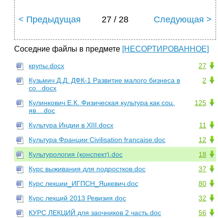
< Предыдущая
27 / 28
Следующая >
Соседние файлы в предмете
[НЕСОРТИРОВАННОЕ]
крупы.docx
27
Кузьмич Д.Д. ДФК-1 Развитие малого бизнеса в
2
со...docx
Кулинкович Е.К. Физическая культура как соц.
125
яв....doc
Культура Индии в XIII.docx
11
Культура Франции Civilisation francaise.doc
12
Культурология (конспект).doc
18
Курс выживания для подростков.doc
37
Курс лекции_ИГПСН_Яцкевич.doc
80
Курс лекций 2013 Ревизия.doc
32
КУРС ЛЕКЦИЙ для заочников 2 часть.doc
56