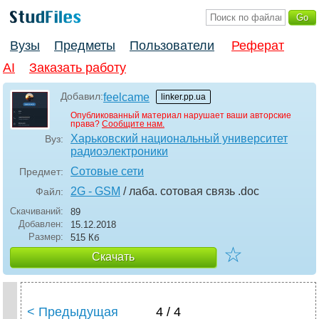
Вузы
Предметы
Пользователи
Реферат
AI
Заказать работу
Добавил:
feelcame
linker.pp.ua
Опубликованный материал нарушает ваши авторские
права?
Сообщите нам.
Харьковский национальный университет
Вуз:
радиоэлектроники
Сотовые сети
Предмет:
2G - GSM
/ лаба. сотовая связь
.doc
Файл:
Скачиваний:
89
Добавлен:
15.12.2018
Размер:
515 Кб
☆
Скачать
< Предыдущая
4 / 4