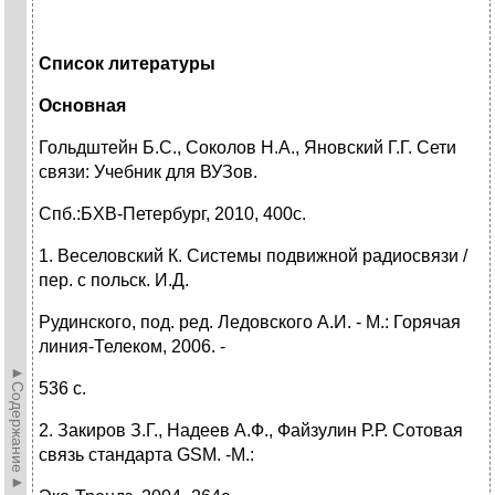
Список литературы
Основная
Гольдштейн Б.С., Соколов Н.А., Яновский Г.Г. Сети
связи: Учебник для ВУЗов.
Спб.:БХВ-Петербург, 2010, 400с.
1. Веселовский К. Системы подвижной радиосвязи /
пер. с польск. И.Д.
Рудинского, под. ред. Ледовского А.И. - М.: Горячая
линия-Телеком, 2006. -
►Содержание►
536 с.
2. Закиров З.Г., Надеев А.Ф., Файзулин Р.Р. Сотовая
связь стандарта GSM. -М.: