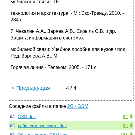
мобильной связи LTE:
технология и архитектура. - М.: Эко-Трендз, 2010. -
284 с.
7. Чекалин А.А., Заряев А.В., Скрыль С.В. и др.
Защита информации в системах
мобильной связи: Учебное пособие для вузов / под.
Ред. Заряева А.В., М.:
Горячая линия - Телеком, 2005. - 171 с.
< Предыдущая
4 / 4
Соседние файлы в папке
2G - GSM
GSM.doc
92
лаба. сотовая связь .doc
89
Обзор системы GSM.doc
188