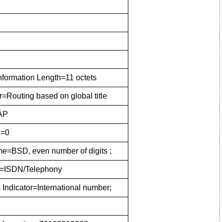
nformation Length=11 octets
r=Routing based on global title
AP
e=0
=BSD, even number of digits ;
=ISDN/Telephony
 Indicator=International number;