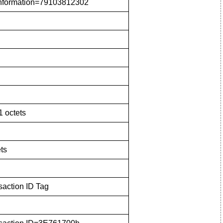
Information=79103812302
 octets
ts
saction ID Tag