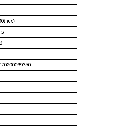
0(hex)
ts
x)
0070200069350