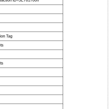
nsaction ID=3E761700h
ion Tag
ts
ts