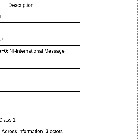
Description
1
SU
0; NI-International Message
Class 1
d Adress Information=3 octets