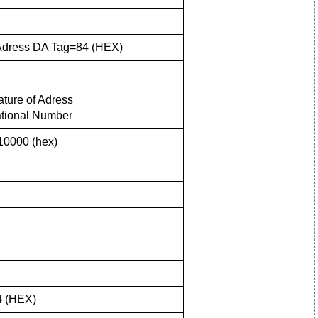
 Adress DA Tag=84 (HEX)
ature of Adress
ational Number
0000 (hex)
4 (HEX)