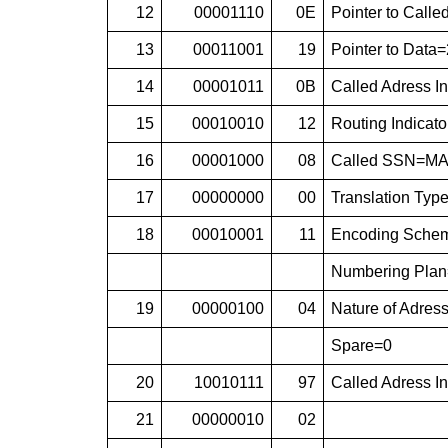
12
00001110
0E
Pointer to Calle
13
00011001
19
Pointer to Data=
14
00001011
0B
Called Adress In
15
00010010
12
Routing Indicato
16
00001000
08
Called SSN=M
17
00000000
00
Translation Typ
18
00010001
11
Encoding Scheme
Numbering Plan
19
00000100
04
Nature of Adress
Spare=0
20
10010111
97
Called Adress 
21
00000010
02