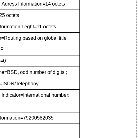
d Adress Information=14 octets
25 octets
formation Leght=11 octets
r=Routing based on global title
AP
e=0
=BSD, odd number of digits ;
=ISDN/Telephony
 Indicator=International number;
Information=79200582035