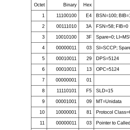
Octet
Binary
Hex
1
11100100
E4
BSN=100; BIB=
2
00111010
3A
FSN=58; FIB=0
3
10010100
3F
Spare=0; LI=M
4
00000011
03
SI=SCCP; Spare=
5
00010011
29
DPS=5124
6
00010011
13
OPC=5124
7
00000001
01
8
11110101
F5
SLD=15
9
00001001
09
MT=Unidata
10
10000001
81
Protocol Class=
11
00000011
03
Pointer to Calle