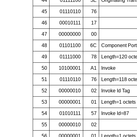
44
01111100
3E
Originating Tra
45
01110110
76
46
00010111
17
47
00000000
00
48
01101100
6C
Component Port
49
01111000
78
Length=120 octe
50
10100001
A1
Invoke
51
01110110
76
Length=118 octe
52
00000010
02
Invoke Id Tag
53
00000001
01
Length=1 octets
54
01010111
57
Invoke Id=87
55
00000010
02
56
00000001
01
Length=1 octets