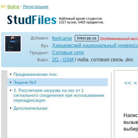
Войти
/
Регистрация
Файловый архив студентов.
1327 вузов, 5483 предметов.
Добавил:
feelcame
linker.pp.ua
Опубликованный мат
Харьковский национальный универси
Вуз:
Сотовые сети
Предмет:
2G - GSM
/ лаба. сотовая связь
.doc
Файл:
•
Предназначение msc
•
Задача №3
<<
<
•
2. Рассчитаем нагрузку на окс от 1
сигнального соединения при использовании
переадресации
•
Дополнительная
Напис
вызыв
выбир