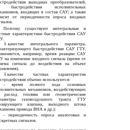
стродействия выходных преобразователей,
з быстродействия исполнительных
ханизмов, входящих в состав САУ; а также
висит от периодичности опроса входных
гналов.
Поэтому существуют интегральные и
стные характеристики быстродействия САУ
У.
качестве интегрального параметра,
Â
рактеризующего быстродействие САУ ГТУ,
именяется, например, время реакции САУ
У на изменение входного сигнала (время от
иема сигнала до воздействия на объект
равления).
качестве частных характеристик
Â
стродействия обычно используются:
- время полного хода основных
полнительных механизмов, воздействующих
 расход топлива или геометрические
раметры газовоздушного тракта ГТУ
озирующего клапана, выходного штока
ханизма привода ВНА и др.);
- периодичность опроса аналоговых и
скретных сигналов.