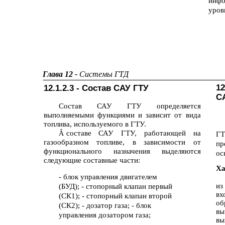
инфо
уров
Глава 12 -
Системы ГТД
12
12.1.2.3 - Состав САУ ГТУ
С
Состав САУ ГТУ определяется
выполняемыми функциями и зависит от вида
топлива, используемого в ГТУ.
составе САУ ГТУ, работающей на
Â
Г
газообразном топливе, в зависимости от
пр
функционального назначения выделяются
ос
следующие составные части:
Ха
- блок управления двигателем
из
(БУД); - стопорный клапан первый
вх
(СК1); - стопорный клапан второй
об
(СК2); - дозатор газа; - блок
вы
управления дозатором газа;
вы