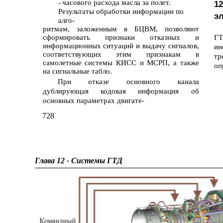
-
часового расхода масла за полет.
12
Результаты обработки информации по
э
алго-
ритмам, заложенным в БЦВМ, позволяют
сформировать признаки отказных и
ГТ
информационных ситуаций и выдачу сигналов,
ин
соответствующих этим признакам в
т
самолетные системы КИСС и МСРП, а также
оп
на сигнальные табло.
При отказе основного канала
дублирующая кодовая информация об
основных параметрах двигате-
728
Глава 12 - Системы ГТД