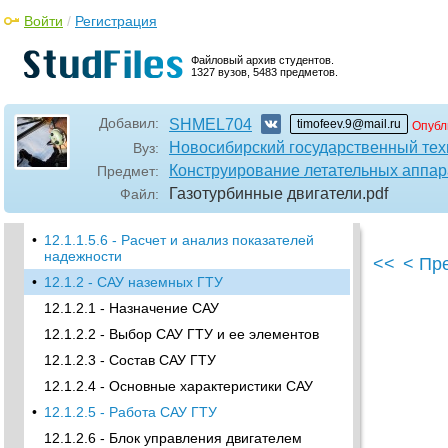
•
12.1.1 - Системы автоматического
управления и контроля авиационных ГТД
Войти
/
Регистрация
12.1.1.1 - Назначение САУ
Файловый архив студентов.
12.1.1.2 - Состав САУ
1327 вузов, 5483 предметов.
•
12.1.1.3 - Основные характеристики САУ
•
12.1.1.5.2 - Порядок разработки САУ
Добавил:
SHMEL704
timofeev.9@mail.ru
Опубл
12.1.1.5.3 - Основные принципы выбора
Новосибирский государственный тех
Вуз:
варианта САУ в процессе проектирования
Конструирование летательных аппар
Предмет:
12.1.1.5.4 - Структурное построение САУ
Газотурбинные двигатели
.pdf
Файл:
12.1.1.5.5 - Программы управления ГТД
•
12.1.1.5.6 - Расчет и анализ показателей
надежности
<<
< Пр
•
12.1.2 - САУ наземных ГТУ
12.1.2.1 - Назначение САУ
12.1.2.2 - Выбор САУ ГТУ и ее элементов
12.1.2.3 - Состав САУ ГТУ
12.1.2.4 - Основные характеристики САУ
•
12.1.2.5 - Работа САУ ГТУ
12.1.2.6 - Блок управления двигателем