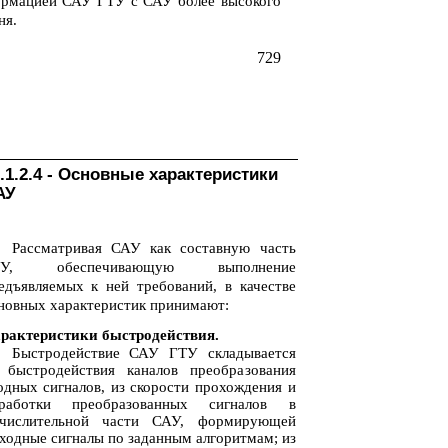
рмацией САУ ГТУ с САУ более высокого
ня.
729
.1.2.4 - Основные характеристики
АУ
Рассматривая САУ как составную часть
ТУ, обеспечивающую выполнение
едъявляемых к ней требований, в качестве
новных характеристик принимают:
рактеристики быстродействия.
Быстродействие САУ ГТУ складывается
 быстродействия каналов преобразования
одных сигналов, из скорости прохождения и
работки преобразованных сигналов в
числительной части САУ, формирующей
ходные сигналы по заданным алгоритмам; из