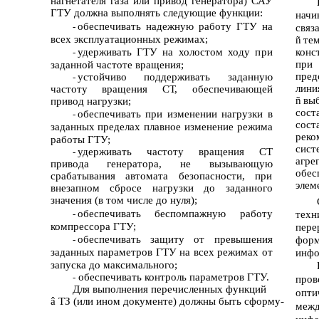
нагнетателя газа или привод генератора) САУ
ГТУ должна выполнять следующие функции:
начи
обеспечивать надежную работу ГТУ на
-
связ
всех эксплуатационных режимах;
ñ
те
удерживать ГТУ на холостом ходу при
конс
-
при
заданной частоте вращения;
пред
устойчиво поддерживать заданную
-
лини
частоту вращения СТ, обеспечивающей
ñ
вы
привод нагрузки;
сост
обеспечивать при изменении нагрузки в
-
сос
заданных пределах плавное изменение режима
реко
работы ГТУ;
сист
удерживать частоту вращения СТ
-
агр
привода генератора, не вызывающую
обес
срабатывания автомата безопасности, при
элем
внезапном сбросе нагрузки до заданного
значения (в том числе до нуля);
обеспечивать беспомпажную работу
-
тех
компрессора ГТУ;
пер
обеспечивать защиту от превышения
-
фор
заданных параметров ГТУ на всех режимах от
инфо
запуска до максимального;
обеспечивать контроль параметров ГТУ.
-
пров
Для выполнения перечисленных функций
опти
â
ТЗ (или ином документе) должны быть сформу-
меж