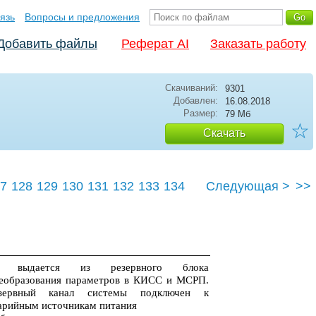
язь
Вопросы и предложения
Добавить файлы
Реферат AI
Заказать работу
Скачиваний:
9301
Добавлен:
16.08.2018
Размер:
79 Мб
☆
Скачать
7
128
129
130
131
132
133
134
Следующая >
>>
138
я выдается из резервного блока
еобразования параметров в КИСС и МСРП.
зервный канал системы подключен к
арийным источникам питания