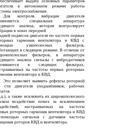
беспечивает выдачу основных параметров
игателя в автономном режиме работы
стемы электроснабжения.
Для контроля вибрации двигателя
именяется специальная аппаратура
едящего анализа, которая контролирует
брации в зонах передней
адней подвесок двигателя по частоте первых
торных гармоник вентилятора и КВД с
омощью узкополосных фильтров,
ботающих в следящем режиме. В отличие от
рокополосных фильтров, в аппаратуре
едящего анализа сигналы с вибродатчиков
силиваются в следящих фильтрах,
страиваемых на частоты первых роторных
рмоник вентилятора и КВД.
Это позволяет выявить дефекты роторной
- сти двигателя (подшипников, рабочих
паток
.д.), а также исключить из широкополосного
ализа воздействие помех за исключением
здействий, настраиваемых на частоты
рвых роторных гармоник вентилятора и КВД
помощью сигналов с датчиков частоты
ащения роторов КВД и вентилятора.