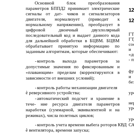
Основной блок преобразования
параметров БППД2 принимает электрические
12
сигналы от дат- чиков и сигнализаторов
двигателя, нормализует (приводит к
12
нормальному напряжению), преобразует в
цифровой двоичный двухполярный
ГТ
последовательный код и выдает данного кода
ГТ
для дальнейшей обработки в БЦВМ. БЦВМ
со
обрабатывает принятую информацию по
и 
заданным алгоритмам, которые обеспечивают:
«д
- 
-
контроль выхода параметров за
допустимые значения по фиксированным и
фу
«плавающим» пределам (корректируются в
и 
зависимости от внешних условий);
бе
-
контроль работы механизации двигателя
è
реверсивного устройства;
ур
-
автоматический подсчет и хранение в
не
тече- ние ресурса двигателя параметров
ур
наработки (суммарной, эквивалентной и на
режимах), числа полетных циклов;
ур
-
контроль учета времени выбега роторов КВД
СА
è
вентилятора, времени запуска;