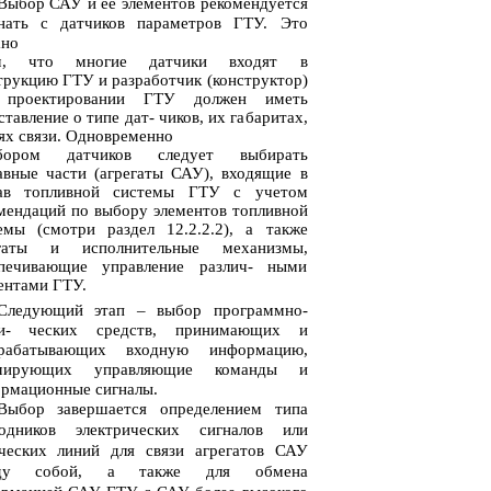
Выбор САУ и ее элементов рекомендуется
нать с датчиков параметров ГТУ. Это
ано
м, что многие датчики входят в
трукцию ГТУ и разработчик (конструктор)
 проектировании ГТУ должен иметь
ставление о типе дат- чиков, их габаритах,
ях связи. Одновременно
бором датчиков следует выбирать
авные части (агрегаты САУ), входящие в
тав топливной системы ГТУ с учетом
мендаций по выбору элементов топливной
емы (смотри раздел 12.2.2.2), а также
егаты и исполнительные механизмы,
печивающие управление различ- ными
ентами ГТУ.
Следующий этап – выбор программно-
ни- ческих средств, принимающих и
ерабатывающих входную информацию,
мирующих управляющие команды и
рмационные сигналы.
Выбор завершается определением типа
одников электрических сигналов или
ческих линий для связи агрегатов САУ
ду собой, а также для обмена