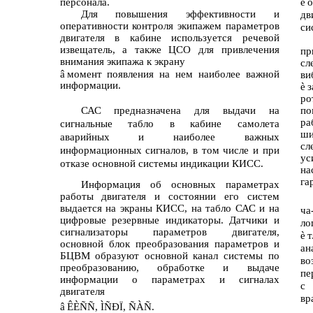
персонала.
è
о
Для повышения эффективности и
дв
оперативности контроля экипажем параметров
си
двигателя в кабине используется речевой
извещатель, а также ЦСО для привлечения
пр
внимания экипажа к экрану
сл
â
момент появления на нем наиболее важной
ви
информации.
è
з
ро
САС предназначена для выдачи на
п
ра
сигнальные табло в кабине самолета
ши
аварийных и наиболее важных
сл
информационных сигналов, в том числе и при
у
отказе основной системы индикации КИСС.
на
га
Информация об основных параметрах
работы двигателя и состоянии его систем
выдается на экраны КИСС, на табло САС и на
ча
цифровые резервные индикаторы. Датчики и
ло
сигнализаторы параметров двигателя,
è
т
основной блок преобразования параметров и
ан
БЦВМ образуют основной канал системы по
во
преобразованию, обработке и выдаче
пе
информации о параметрах и сигналах
с 
двигателя
вр
â
ÊÈÑÑ, ÌÑÐÏ, ÑÀÑ.