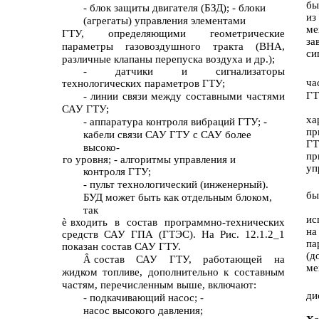
бы
- блок защиты двигателя (БЗД); - блоки
и
(агрегаты) управления элементами
ме
ГТУ, определяющими геометрические
за
параметры газовоздушного тракта (ВНА,
си
различные клапаны перепуска воздуха и др.);
- датчики и сигнализаторы
ча
технологических параметров ГТУ;
ГТ
- линии связи между составными частями
САУ ГТУ;
ха
- аппаратура контроля вибраций ГТУ; -
пр
кабели связи САУ ГТУ с САУ более
ГТ
высоко-
пр
го уровня; - алгоритмы управления и
уп
контроля ГТУ;
- пульт технологический (инженерный).
бы
БУД может быть как отдельным блоком,
так
ис
è
входить в состав
программно-технических
на
средств САУ ГПА (ГТЭС). На Рис. 12.1.2_1
па
показан состав САУ ГТУ.
(д
состав САУ ГТУ, работающей на
Â
ме
жидком топливе, дополнительно к составным
частям, перечисленным выше, включают:
ди
- подкачивающий насос; -
насос высокого давления;