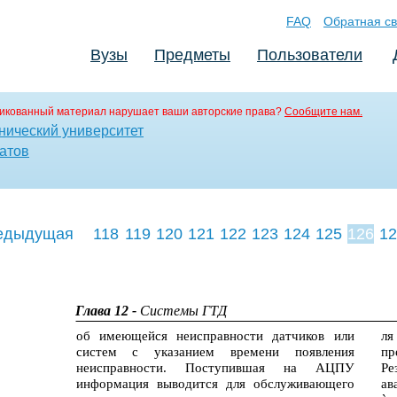
FAQ
Обратная св
Вузы
Предметы
Пользователи
икованный материал нарушает ваши авторские права?
Сообщите нам.
нический университет
атов
едыдущая
118
119
120
121
122
123
124
125
126
12
135
136
137
Глава 12 -
Системы ГТД
об имеющейся неисправности датчиков или
л
систем с указанием времени появления
пр
неисправности. Поступившая на АЦПУ
Ре
информация выводится для обслуживающего
ав