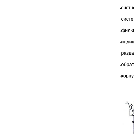
̶ счет
̶ сист
̶ филь
̶ инди
̶ разд
̶ обр
̶ корпу