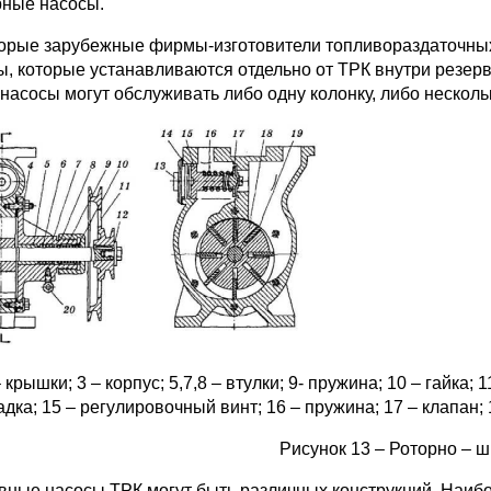
ные насосы.
орые зарубежные фирмы-изготовители топливораздаточны
ы, которые устанавливаются отдельно от ТРК внутри резер
 насосы могут обслуживать либо одну колонку, либо несколь
– крышки; 3 – корпус; 5,7,8 – втулки; 9- пружина; 10 – гайка;
дка; 15 – регулировочный винт; 16 – пружина; 17 – клапан; 1
Рисунок 13 – Роторно – 
вные насосы ТРК могут быть различных конструкций. Наиб