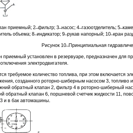
апан приемный; 2 ̶ фильтр; 3 ̶ насос; 4 ̶ газоотделитель; 5 ̶ к
тель объема; 8 ̶ индикатор; 9 ̶ рукав напорный; 10 ̶ кран ра
Рисунок 10 ̶ Принципиальная гидравлич
н приемный установлен в резервуаре, предназначен для п
 отключения электродвигателя.
тся требуемое количество топлива, при этом включается эл
жения, созданного роторно-шиберным насосом 3, топливо и
ижний обратный клапан 2, фильтр 4 в роторно-шиберный насо
ий обратный клапан 6, поршневой счетчик жидкости 11, пов
13 и в бак автомашины.