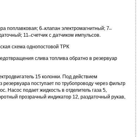
амера поплавковая; 6 ̶ клапан электромагнитный; 7 ̶
здаточный; 11 ̶ счетчик с датчиком импульсов.
еская схема однопостовой ТРК
редотвращения слива топлива обратно в резервуар
ектродвигатель 15 колонки. Под действием
з резервуара поступает по трубопроводу через фильтр
с. Насос подает жидкость в отделитель газа 5,
оротный прозрачный индикатор 12, раздаточный рукав,