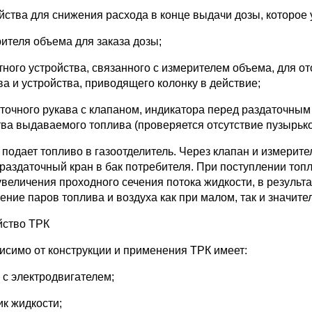
ройства для снижения расхода в конце выдачи дозы, которое
рителя объема для заказа дозы;
четного устройства, связанного с измерителем объема, для
ва и устройства, приводящего колонку в действие;
даточного рукава с клапаном, индикатора перед раздаточны
тва выдаваемого топлива (проверяется отсутствие пузырько
 подает топливо в газоотделитель. Через клапан и измерит
 раздаточный кран в бак потребителя. При поступлении топл
 увеличения проходного сечения потока жидкости, в результ
ение паров топлива и воздуха как при малом, так и значите
йство ТРК
исимо от конструкции и применения ТРК имеет:
с с электродвигателем;
чик жидкости;