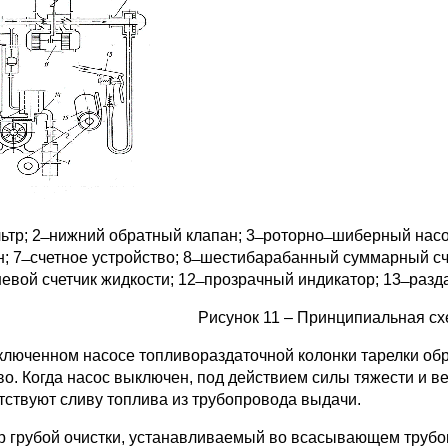
льтр; 2 ̶ нижний обратный клапан; 3 ̶ роторно ̶ шиберный насос
; 7 ̶ счетное устройство; 8 ̶ шестибарабанный суммарный счетч
вой счетчик жидкости; 12 ̶ прозрачный индикатор; 13 ̶ разда
Рисунок 11 – Принципиальная сх
ключенном насосе топливораздаточной колонки тарелки об
во. Когда насос выключен, под действием силы тяжести и ве
тствуют сливу топлива из трубопровода выдачи.
р грубой очистки, устанавливаемый во всасывающем трубо