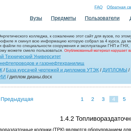
FAQ
Обратная св
Вузы
Предметы
Пользователи
ргетического колледжа, к сожалению этот сайт для вузов, по этом
филе я скинул всю информацию которую собрал за 4 курса, да мно
ти файли по специальности сооружения и эксплуатации ГНП и ГНХ,
ому можете смело пользоваться.
Опубликованный материал нарушает в
й Технический Университет
зонефтепроводов и газонефтехранилищ
К
/
База курсачей чертежей и дипломов УТЭК
/
ДИПЛОМЫ
/
ИИ
/ диплом дианы
.docx
 Предыдущая
1
2
3
4
5
1.4.2 Топливораздаточн
вораздаточные колонки (ТРК) являются оборудованием для