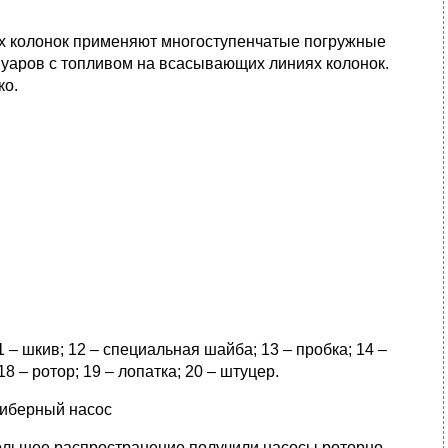
х колонок применяют многоступенчатые погружные
вуаров с топливом на всасывающих линиях колонок.
ко.
 11 – шкив; 12 – специальная шайба; 13 – пробка; 14 –
8 – ротор; 19 – лопатка; 20 – штуцер.
шиберный насос
ольшее распространение получили насосы роторно-