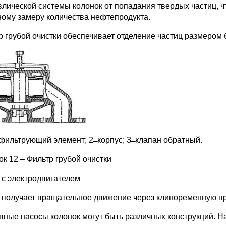
влической системы колонок от попадания твердых частиц, чт
ному замеру количества нефтепродукта.
р грубой очистки обеспечивает отделение частиц размером 
̶ фильтрующий элемент; 2 ̶ корпус; 3 ̶ клапан обратный.
ок 12 – Фильтр грубой очистки
 с электродвигателем
 получает вращательное движение через клиноременную пр
вные насосы колонок могут быть различных конструкций. 