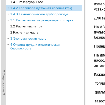
1.4.1 Резервуары азс
измер
•
1.4.2 Топливораздаточная колонка (трк)
устан
•
1.4.3 Технологические трубопроводы
Для в
•
2.1 Расчет емкости резервуарного парка
2.2 Расчет числа трк
На АЗ
пульт
2 Расчетная часть
безна
•
3 Экономическая часть
•
4 Охрана труда и экологическая
Принц
безопасность
На ди
насос
автом
◄Содержание◄
Кажда
̶ топ
̶ фил
̶ газо