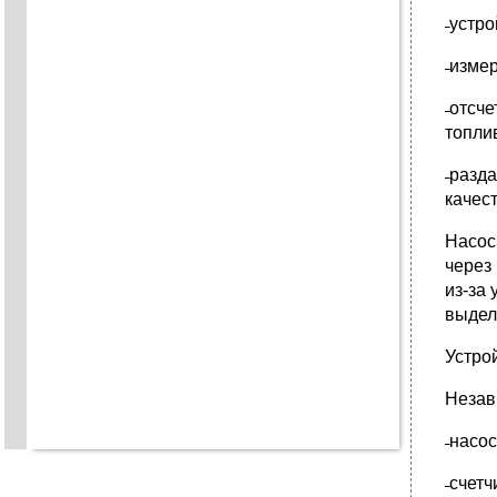
̶ уст
̶ изме
̶ отс
топли
̶ раз
качес
Насос
через
из-за
выдел
Устро
Незав
̶ насо
̶ счет