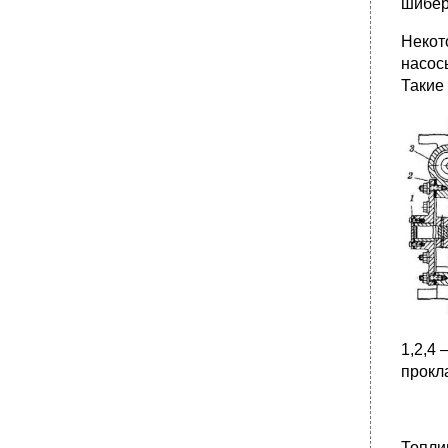
шибер
Некот
насос
Такие
1,2,4 
прокла
Топли