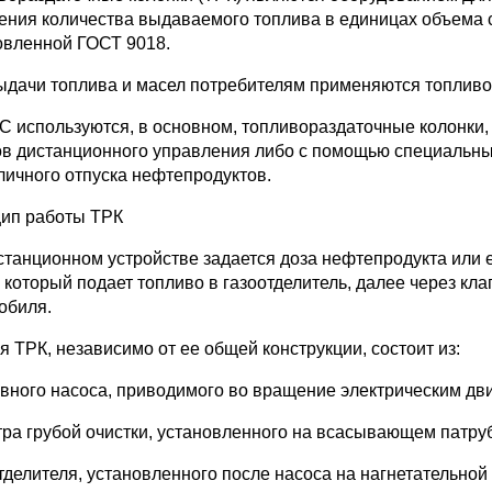
ения количества выдаваемого топлива в единицах объема 
овленной ГОСТ 9018.
ыдачи топлива и масел потребителям применяются топливо
С используются, в основном, топливораздаточные колонк
ов дистанционного управления либо с помощью специальных
личного отпуска нефтепродуктов.
ип работы ТРК
станционном устройстве задается доза нефтепродукта или е
, который подает топливо в газоотделитель, далее через кл
обиля.
я ТРК, независимо от ее общей конструкции, состоит из:
ливного насоса, приводимого во вращение электрическим дв
ьтра грубой очистки, установленного на всасывающем патру
отделителя, установленного после насоса на нагнетательной