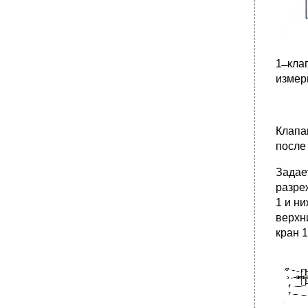
1 ̶ кл
измери
Клапа
после
Задае
разре
1 и н
верхн
кран 