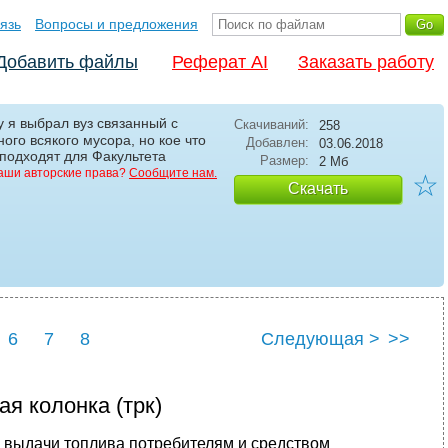
язь
Вопросы и предложения
Добавить файлы
Реферат AI
Заказать работу
у я выбрал вуз связанный с
Скачиваний:
258
го всякого мусора, но кое что
Добавлен:
03.06.2018
 подходят для Факультета
Размер:
2 Мб
аши авторские права?
Сообщите нам.
☆
Скачать
6
7
8
Следующая >
>>
ая колонка (трк)
 выдачи топлива потребителям и средством