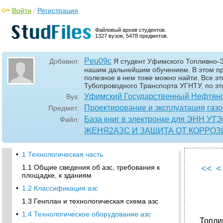
Войти
/
Регистрация
Файловый архив студентов.
1327 вузов, 5478 предметов.
Peu09c
Добавил:
Я студент Уфимского Топливно-Эн
нашим дальнейшим обучением. В этом про
полезное в нем тоже можно найти. Все э
Тубопроводного Транспорта УГНТУ, по эт
Уфимский Государственный Нефтяно
Вуз:
Проектирование и эксплуатация га
Предмет:
База книг в электронке для ЭНН УТЭ
Файл:
ЖЕНЯ2АЗС И ЗАЩИТА ОТ КОРРОЗ
•
1 Технологическая часть
1.1 Общие сведения об азс, требования к
<<
<
площадке, к зданиям
•
1.2 Классификация азс
1.3 Генплан и технологическая схема азс
•
1.4 Технологическое оборудование азс
Топли