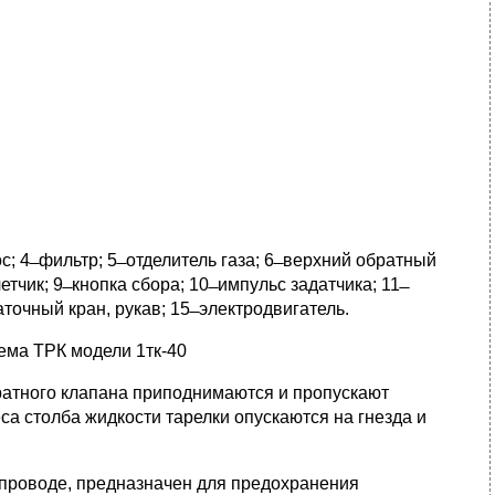
; 4 ̶ фильтр; 5 ̶ отделитель газа; 6 ̶ верхний обратный
ик; 9 ̶ кнопка сбора; 10 ̶ импульс задатчика; 11 ̶
точный кран, рукав; 15 ̶ электродвигатель.
ема ТРК модели 1тк-40
ратного клапана приподнимаются и пропускают
са столба жидкости тарелки опускаются на гнезда и
проводе, предназначен для предохранения