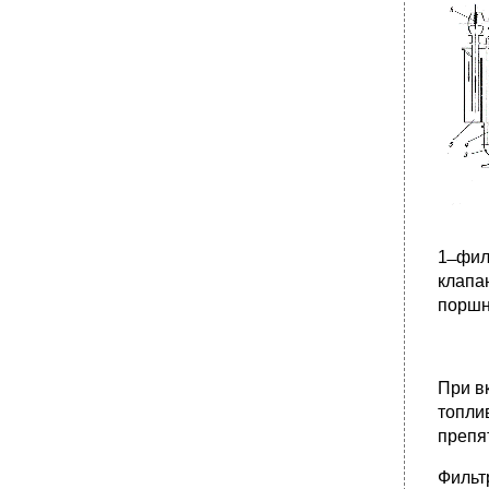
1 ̶ фи
клапан
поршне
При в
топли
препя
Фильт