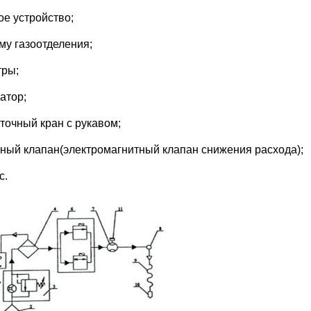
ное устройство;
ему газоотделения;
тры;
катор;
аточный кран с рукавом;
атный клапан(электромагнитный клапан снижения расхода);
с.