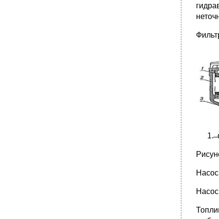
гидра
неточ
Фильт
Рисун
Насос
Насос
Топли