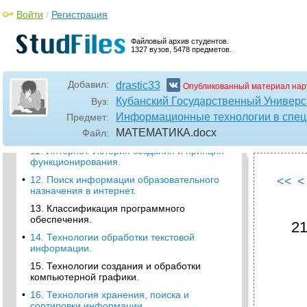
•
7. Базы данных Access: функции и
Войти
/
Регистрация
назначение. Режим таблицы. Типы данных и
сортировка
Файловый архив студентов.
1327 вузов, 5478 предметов.
•
8. Базы данных Access. Понятие формы,
режимы работы с формой. Формирование
отчетов и запросов в Access.
Добавил:
drastic33
Опубликованный материал нар
•
9. Создание презентаций средствами
Кубанский Государственный Универс
Вуз:
PowerPoint.
Информационные технологии в спец
Предмет:
•
10. Создание презентаций средствами
МАТЕМАТИКА
.docx
Microsoft Office PowerPoint
Файл:
•
11. Интернет. История создания и принцип
функционирования.
•
12. Поиск информации образовательного
<<
<
назначения в интернет.
13. Классификация программного
обеспечения.
21
•
14. Технологии обработки текстовой
информации.
15. Технологии создания и обработки
компьютерной графики.
•
16. Технология хранения, поиска и
сортировки информации.