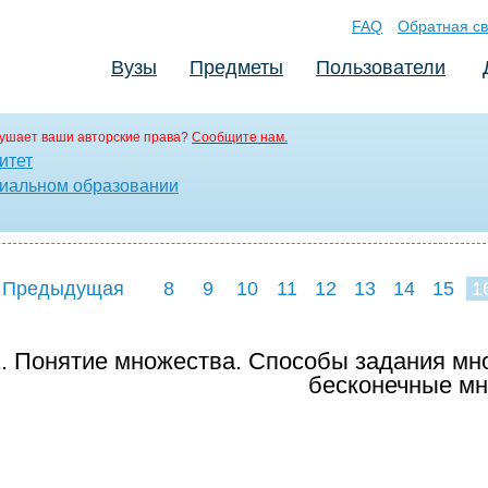
FAQ
Обратная св
Вузы
Предметы
Пользователи
ушает ваши авторские права?
Сообщите нам.
итет
иальном образовании
 Предыдущая
8
9
10
11
12
13
14
15
1
. Понятие множества. Способы задания мно
бесконечные м