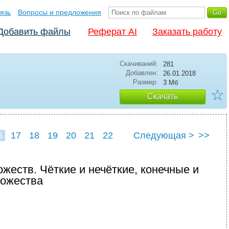
язь
Вопросы и предложения
Добавить файлы
Реферат AI
Заказать работу
Скачиваний:
281
Добавлен:
26.01.2018
Размер:
3 Мб
☆
Скачать
6
17
18
19
20
21
22
Следующая >
>>
жеств. Чёткие и нечёткие, конечные и
ножества