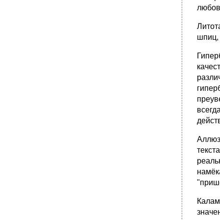
любовь
Литот
шпиц,
Гипер
качес
разли
гипер
преув
всегд
дейст
Аллюз
текст
реаль
намёк
"прише
Калам
значе