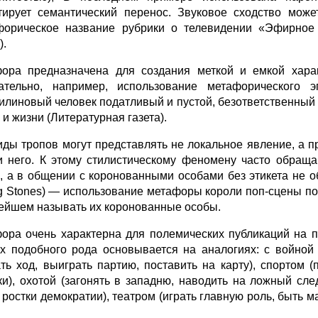
тирует семантический перенос. Звуковое сходство мож
форическое название рубрики о телевидении «Эфирное
).
ора предназначена для создания меткой и емкой характ
ательно, например, использование метафорического 
илиновый человек податливый и пустой, безответственный и
и жизни (Литературная газета).
иды тропов могут представлять не локальное явление, а 
и него. К этому стилистическому феномену часто обраща
, а в общении с коронованными особами без этикета не о
ng Stones) — использование метафоры короли поп-сцены п
ейшем называть их коронованные особы.
ора очень характерна для полемических публикаций на п
ах подобного рода основывается на аналогиях: с войной 
ать ход, выиграть партию, поставить на карту), спортом (
ки), охотой (загонять в западню, наводить на ложный сле
, ростки демократии), театром (играть главную роль, быть 