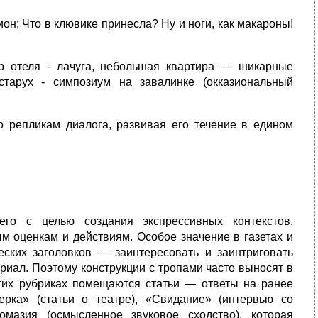
ион; Что в клювике принесла? Ну и ноги, как макароны!
ер отеля - лачуга, небольшая квартира — шикарные
тарух - симпозиум на завалинке (окказиональный
о репликам диалога, развивая его течение в едином
его с целью создания экспрессивных контекстов,
м оценкам и действиям. Особое значение в газетах и
еских заголовков — заинтересовать и заинтриговать
риал. Поэтому конструкции с тропами часто выносят в
этих рубриках помещаются статьи — ответы на ранее
ерка» (статьи о театре), «Свидание» (интервью со
мазия (осмысленное звуковое сходство), которая