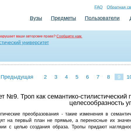
FAQ
Обратная св
Вузы
Предметы
Пользователи
нарушает ваши авторские права?
Сообщите нам.
стический университет
 Предыдущая
2
3
4
5
6
7
8
9
1
17
18
19
20
21
2
т №9. Троп как семантико-стилистический 
целесообразность у
тические преобразования - такие изменения в семантич
ят на первый план не прямые, а переносные их значе
нии с целью создания образа. Тропы придают наглядно