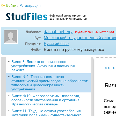
•
Билет 6. Стилистически маркированная и
немаркированная лексика: функционально-
Войти
/
Регистрация
стилевая и эмоционально-экспрессивная
дифференциация лексики. Стилистический
Файловый архив студентов.
прием и стилистическая ошибка.
1327 вузов, 5478 предметов.
•
Билет 6. Стилистическая дифференциация
лексики: общая характеристика, цели
использования и функционально-стилевые
dashablueberry
Добавил:
Опубликованный материал 
ограничения.
Московский государственный лингви
Вуз:
•
Билет 7. Иноязычные слова в современной
Русский язык
Предмет:
русской речи, их освоение и особенности
Билеты по русскому языку
.docx
Файл:
функционирования. Мотивированные и
немотивированные заимствования.
•
Билет 8. Лексика ограниченного
употребления. Активная и пассивная
<<
<
лексика.
•
Билет №9. Троп как семантико-
стилистический прием создания образности:
Биле
типология и целесообразность
употребления.
•
Билет №10. Фразеологизмы: типология,
особенности употребления и ортология.
Семан
Фразеологический словарь.
вывод
•
Билет 11. Трудные случаи употребления
значе
категории рода имени существительного.