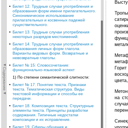
Высту
•
Билет 12. Трудные случаи употребления и
образования форм имени прилагательного.
Тропы
Синонимическое использование
сатир
прилагательных и косвенных падежей
существительного.
оценк
произ
•
Билет 13. Трудные случаи употребления
некоторых разрядов местоимений.
функц
•
Билет 14. Трудные случаи употребления и
метал
образования личных форм глагола.
Варианты видовых форм. Возвратные и
Метаф
невозвратные глаголы.
метаф
◄Содержание◄
•
Билет № 15: Словосочетание:
Горит
функционально-языковой аспект
восхо
1) По степени семантической слитности:
цвета,
•
Билет № 17. Понятие текста. Признаки
текста. Тематическая структура. Виды
Метон
текстовой информации и способы ее
на ст
передачи.
случа
•
Билет 18. Композиция текста. Структурные
перен
элементы текста. Принципы разработки
содержания. Типичные недостатки
композиции и их исправление.
Синек
•
Билет 19. Сферы общения и
употр