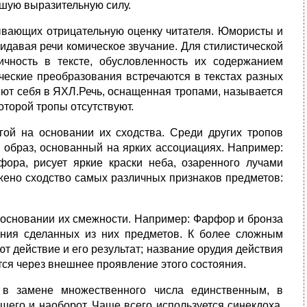
ьшую выразительную силу.
зывающих отрицательную оценку читателя. Юмористы и
идавая речи комическое звучание. Для стилистической
ичность в тексте, обусловленность их содержанием
ические преобразования встречаются в текстах разных
ют себя в ЯХЛ.Речь, оснащенная тропами, называется
оторой тропы отсутствуют.
ой на основании их сходства. Среди других тропов
й образ, основанный на ярких ассоциациях. Например:
фора, рисует яркие краски неба, озаренного лучами
жено сходство самых различных признаков предметов:
 основании их смежности. Например: Фарфор и бронза
ния сделанных из них предметов. К более сложным
т действие и его результат; название орудия действия
тся через внешнее проявление этого состояния.
 в замене множественного числа единственным, в
щего и наоборот. Чаще всего используется синекдоха,