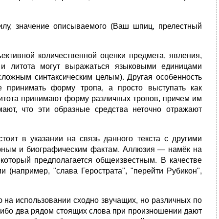
лу, значение описываемого (Ваш шпиц, прелестный
ективной количественной оценки предмета, явления,
 и литота могут выражаться языковыми единицами
сложным синтаксическим целым). Другая особенность
е принимать форму тропа, а просто выступать как
итота принимают форму различных тропов, причем им
имают, что эти образные средства неточно отражают
тоит в указании на связь данного текста с другими
урным и биографическим фактам. Аллюзия — намёк на
 который предполагается общеизвестным. В качестве
(например, "слава Герострата", "перейти Рубикон",
 на использовании сходно звучащих, но различных по
 либо два рядом стоящих слова при произношении дают