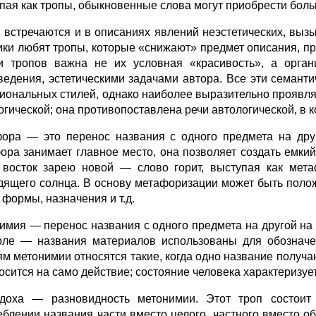
пая как тропы, обыкновенные слова могут приобрести бол
 встречаются и в описаниях явлений неэстетических, вы
ики любят тропы, которые «снижают» предмет описания, пр
и тропов важна не их условная «красивость», а орган
ведения, эстетическими задачами автора. Все эти семант
иональных стилей, однако наиболее выразительно проявля
огической; она противопоставлена речи автологической, в к
ора — это перенос названия с одного предмета на друг
ора занимает главное место, она позволяет создать емки
 восток зарею новой — слово горит, выступая как мета
дящего солнца. В основу метафоризации может быть поло
 формы, назначения и т.д.
имия — перенос названия с одного предмета на другой на
оле — названия материалов использованы для обозначе
ям метонимии относятся такие, когда одно название получаю
осится на само действие; состояние человека характеризуе
доха — разновидность метонимии. Этот троп состоит
еблении названия части вместо целого, частного вместо об