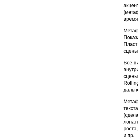
акцен
(мета
время
Метаф
Показ
Пласт
сцены 
Все в
внутр
сцены
Rolli
дальн
Метаф
текст
(сдел
лопат
роста
и пр.