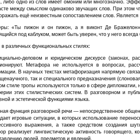
е, либо одно из слов имеет омоним или многозначно. Эфф
асте между смыслом одинаково звучащих слов. При этом ч
поражать ещё неизвестным сопоставлением слов. Является 
ры: «Ты пижон и он пижон, а я виконт Де Бражелон»,
ящийся под каблуком, может быть уверен, что у него всегда
 в различных функциональных стилях:
циально-деловом и юридическом дискурсе (законах, расп
ионируют. Метафора не используется в вопросах, рас
мации. В научных текстах метафоризация напрямую связа
бщенаучного, так и специального предназначения (слоновая
ом стиле тропы используются только в сфере дипломатии, н
ерии этих стилистических систем. В разговорном и публ
вной и эстетической функциями языка.
ная функция разговорной речи — непосредственное общен
дает игровые ситуации, в которых использование перено
ессивного выражения, а также средством создания шут
ор реализует лингвистическую активность говорящего, ко
тавлению людей, предметов и явлений.