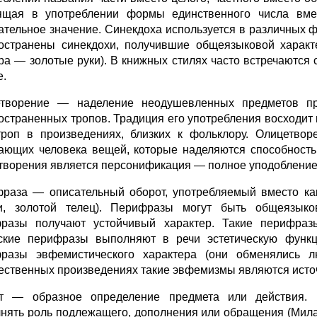
ящая в употреблении формы единственного числа вмес
ательное значение. Синекдоха используется в различных 
остранены синекдохи, получившие общеязыковой характе
ра — золотые руки). В книжных стилях часто встречаются
е.
творение — наделение неодушевленных предметов пр
остраненных тропов. Традиция его употребления восходит 
троп в произведениях, близких к фольклору. Олицетво
ающих человека вещей, которые наделяются способность
творения является персонификация — полное уподобление
раза — описательный оборот, употребляемый вместо как
и, золотой телец). Перифразы могут быть общеязык
разы получают устойчивый характер. Такие перифраз
ские перифразы выполняют в речи эстетическую функци
разы эвфемистического характера (они обменялись лю
ественных произведениях такие эвфемизмы являются исто
т — образное определение предмета или действия. П
нять роль подлежащего, дополнения или обращения (Милая