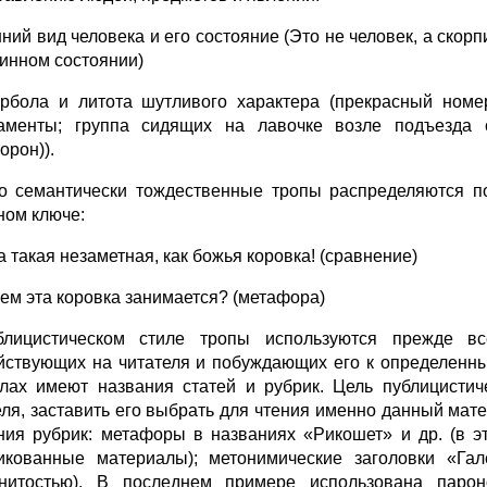
ний вид человека и его состояние (Это не человек, а скорп
уинном состоянии)
ербола и литота шутливого характера (прекрасный ном
аменты; группа сидящих на лавочке возле подъезда с
орон)).
то семантически тождественные тропы распределяются п
ном ключе:
а такая незаметная, как божья коровка! (сравнение)
 чем эта коровка занимается? (метафора)
лицистическом стиле тропы используются прежде вс
йствующих на читателя и побуждающих его к определенны
лах имеют названия статей и рубрик. Цель публицистич
еля, заставить его выбрать для чтения именно данный мате
ния рубрик: метафоры в названиях «Рикошет» и др. (в 
икованные материалы); метонимические заголовки «Гал
нитостью), В последнем примере использована пароно