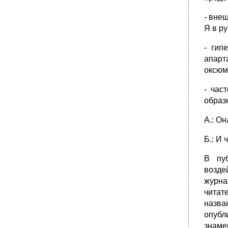
- внеш
Я в р
- гип
апарт
оксюм
- час
образ
А.: Он
Б.: И
В пуб
возде
журна
читат
назва
опубл
знаме