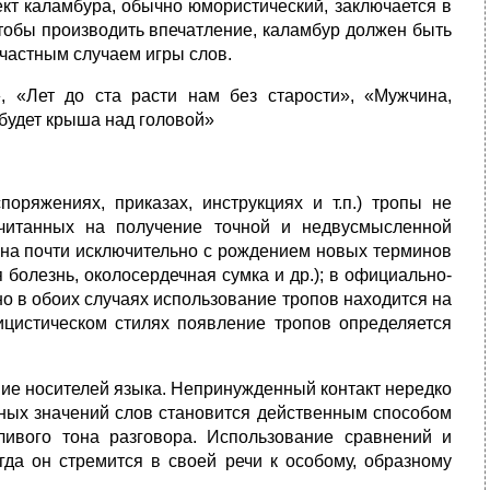
ект каламбура, обычно юмористический, заключается в
тобы производить впечатление, каламбур должен быть
частным случаем игры слов.
 «Лет до ста расти нам без старости», «Мужчина,
 будет крыша над головой»
оряжениях, приказах, инструкциях и т.п.) тропы не
считанных на получение точной и недвусмысленной
на почти исключительно с рождением новых терминов
 болезнь, околосердечная сумка и др.); в официально-
о в обоих случаях использование тропов находится на
ицистическом стилях появление тропов определяется
ие носителей языка. Непринужденный контакт нередко
сных значений слов становится действенным способом
ливого тона разговора. Использование сравнений и
гда он стремится в своей речи к особому, образному