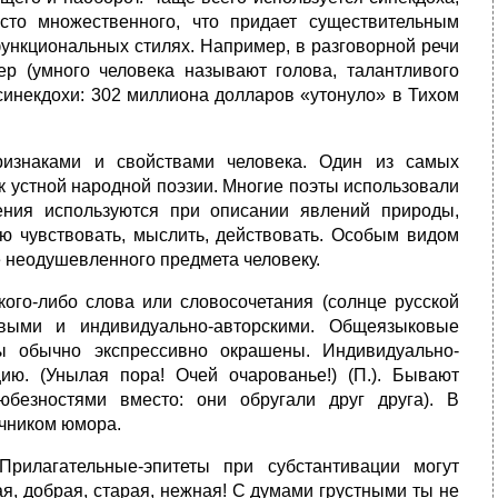
то множественного, что придает существительным
функциональных стилях. Например, в разговорной речи
р (умного человека называют голова, талантливого
 синекдохи: 302 миллиона долларов «утонуло» в Тихом
изнаками и свойствами человека. Один из самых
к устной народной поэзии. Многие поэты использовали
рения используются при описании явлений природы,
ю чувствовать, мыслить, действовать. Особым видом
 неодушевленного предмета человеку.
ого-либо слова или словосочетания (солнце русской
овыми и индивидуально-авторскими. Общеязыковые
ы обычно экспрессивно окрашены. Индивидуально-
ю. (Унылая пора! Очей очарованье!) (П.). Бывают
безностями вместо: они обругали друг друга). В
чником юмора.
рилагательные-эпитеты при субстантивации могут
, добрая, старая, нежная! С думами грустными ты не