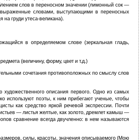
еблением слов в переносном значении (лимонный сок —
, выраженные словами, выступающими в переносных
 на груди утеса-великана).
ержащийся в определяемом слове (зеркальная гладь,
дмета (величину, форму, цвет и т.д.)
тельными сочетания противоположных по смыслу слов
ю художественного описания первого. Одно из самых
ко используют поэты, к ним прибегают ученые, чтобы
цисты как средство яркой речевой экспрессии. Почти
истьев — листья желтые, как золото, дремлет камыш —
тропов сравнение всегда двучленно: в нем называются
азмеров, силы, красоты, значения описываемого (Мою