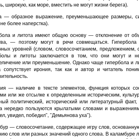
, широкую, как море, вместить не могут жизни берега).
а — образное выражение, преуменьшающее размеры, си
 не более наперстка).
бола и литота имеют общую основу — отклонение от объ
тва, — поэтому могут в речи совмещаться. Гипербола
чных уровней (словом, словосочетанием, предложением, 
болы и литоты заключается в том, что они могут и н
еличение или преуменьшение. Однако чаще гипербола и л
а сопутствует ирония, так как и автор и читатель пон
вительность.
ия — наличие в тексте элементов, функция которых сос
ами или же отсылке к определенным историческим, культ
ный политический, исторический или литературный факт,
а нередко пользуются крылатыми словами и выражениями 
л, увидел, победил", "Демьянова уха").
бур — словосочетание, содержащее игру слов, основанную
нию слов или разных значений одного слова. В каламбуре