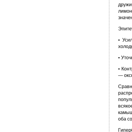
Основные законы риторики.
дружи
лимон
•
Переходим к рассмотрению риторического
канона.
значе
•
Билет 29. Понятие спора. Виды споров.
Стратегии и тактики в споре. Аргументация
Эпите
и нейтрализация аргументов противника.
• Уси
•
Билет 30. Основные полемические приемы.
Позволительные и непозволительные
холод
уловки в споре.
• Уто
• Кон
— окс
Сравн
распр
попул
всяко
камыш
оба с
Гипер