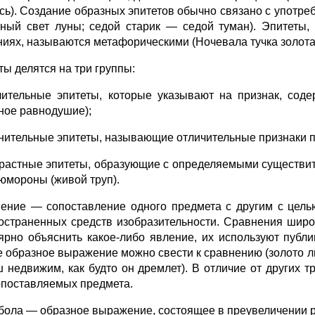
сь). Создание образных эпитетов обычно связано с употр
ный свет луны; седой старик — седой туман). Эпитеты
ниях, называются метафорическими (Ночевала тучка золотая
ты делятся на три группы:
лительные эпитеты, которые указывают на признак, сод
ное равнодушие);
чнительные эпитеты, называющие отличительные признаки пре
трастные эпитеты, образующие с определяемыми существи
юмороны (живой труп).
ение — сопоставление одного предмета с другим с цель
остраненных средств изобразительности. Сравнения широ
ярно объяснить какое-либо явление, их используют публи
е образное выражение можно свести к сравнению (золото л
 недвижим, как будто он дремлет). В отличие от других 
опоставляемых предмета.
бола — образное выражение, состоящее в преувеличении р