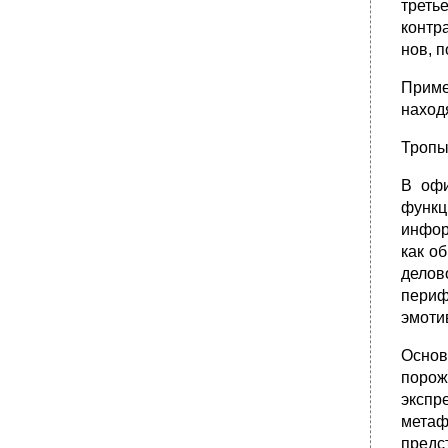
треть
контр
нов, 
Приме
наход
Тропы
В офи
функц
инфор
как о
делов
периф
эмоти
Основ
порож
экспр
метаф
предс