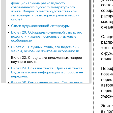
функциональные разновидности
состо
современного русского литературного
собир
языка. Вопрос о месте художественной
литературы и разговорной речи в теории
распр
стилей.
масте
•
Стили художественной литературы
океан
•
Билет 20. Официально-деловой стиль, его
подстили и жанры, основные языковые
Олице
особенности
распр
•
Билет 21. Научный стиль, его подстили и
этот 
жанры, основные языковые особенности
окруж
Билет 22. Специфика письменных жанров
олице
научного стиля.
•
Билет 24. Понятие текста. Признаки текста.
Периф
Виды текстовой информации и способы ее
поэзи
передачи.
периф
•
Билет 25. Композиция текста. Структурные
автор
элементы текста. Типичные недостатки
периф
композиции и их исправление.
худож
•
Билет 26. Риторика как наука об искусстве
речи и способах речевого воздействия.
Основные законы риторики. Роды и виды
Эпите
красноречия. Подготовка выступления.
выпол