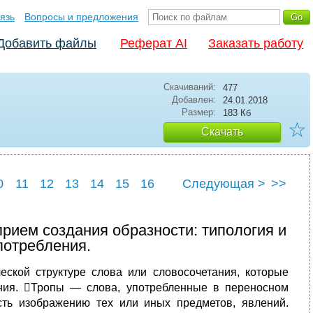
язь
Вопросы и предложения
Добавить файлы
Реферат AI
Заказать работу
Скачиваний:
477
Добавлен:
24.01.2018
Размер:
183 Кб
☆
Скачать
0
11
12
13
14
15
16
Следующая >
>>
2
23
24
25
прием создания образности: типология и
потребления.
еской структуре слова или словосочетания, которые
ния. Тропы — слова, употребленные в переносном
сть изображению тех или иных предметов, явлений.