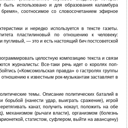
ет быть использовано и для образования каламбура
 бремя», соотносимое со словосочетанием эфирное
еристики и нередко используется в тексте газеты.
эпитета пластилиновый по отношению к человеку:
 пугливый, — это и есть настоящий бич постсоветской
программировать целостную композицию текста и связи
ются журналисты: Все-таки речь идет о королях поп-
бойтись («Комсомольская правда» о гастролях группы
о отношению к известным рок-музыкантам заставляет в
олитические темы. Описание политических баталий в
и борьбой (нанести удар, выиграть сражение), игрой
перетягивать канат, получить нокаут, положить на обе
д), механизмом (рычаги власти), организмом (болезнь
марионеткой, статистом, суфлером, выйти на авансцену)