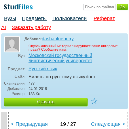
Вузы
Предметы
Пользователи
Реферат
AI
Заказать работу
dashablueberry
Добавил:
Опубликованный материал нарушает ваши авторские
права?
Сообщите нам.
Московский государственный
Вуз:
лингвистический университет
Русский язык
Предмет:
Билеты по русскому языку
.docx
Файл:
Скачиваний:
477
Добавлен:
24.01.2018
Размер:
183 Кб
☆
Скачать
< Предыдущая
19 / 27
Следующая >