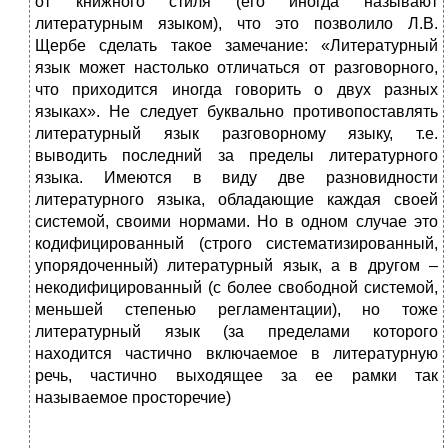
от книжного стиля (его иногда называют
литературным языком), что это позволило Л.В.
Щербе сделать такое замечание: «Литературный
язык может настолько отличаться от разговорного,
что приходится иногда говорить о двух разных
языках». Не следует буквально противопоставлять
литературный язык разговорному языку, т.е.
выводить последний за пределы литературного
языка. Имеются в виду две разновидности
литературного языка, обладающие каждая своей
системой, своими нормами. Но в одном случае это
кодифицированный (строго систематизированный,
упорядоченный) литературный язык, а в другом –
некодифицированный (с более свободной системой,
меньшей степенью регламентации), но тоже
литературный язык (за пределами которого
находится частично включаемое в литературную
речь, частично выходящее за ее рамки так
называемое просторечие)