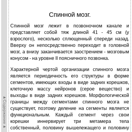
Спинной мозг.
Спинной мозг лежит в позвоночном канале и
представляет собой тяж длиной 41 - 45 см (у
взрослого), несколько сплющенный спереди назад.
Вверху он непосредственно переходит в головной
мозг, а внизу заканчивается заострением - мозговым
конусом - на уровне II поясничного позвонка.
Характерной чертой организации спинного мозга
является периодичность его структуры в форме
сегментов, имеющих входы в виде задних корешков,
клеточную массу нейронов (серое вещество) и
выходы в виде задних корешков. Морфологической
►Содержание►
границы между сегментами спинного мозга не
существует, поэтому деление на сегменты является
функциональным. Каждый сегмент через свои
корешки иннервирует три метамера тела
собственный, половину вышележащего и половину