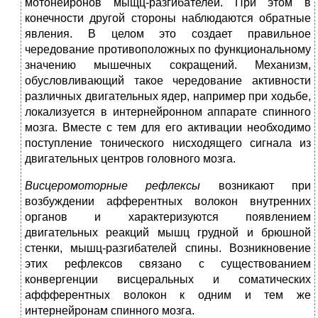
мотонейронов мыщц-разгибателей. При этом в
конечности другой стороны наблюдаются обратные
явления. В целом это создает правильное
чередование противоположных по функциональному
значению мышечных сокращений. Механизм,
обусловливающий такое чередование активности
различных двигательных ядер, например при ходьбе,
локализуется в интернейронном аппарате спинного
мозга. Вместе с тем для его активации необходимо
поступление тонического нисходящего сигнала из
двигательных центров головного мозга.
Висцеромоторные рефлексы
возникают при
возбуждении афферентных волокон внутренних
органов и характеризуются появлением
двигательных реакций мышц грудной и брюшной
стенки, мышц-разгибателей спины. Возникновение
этих рефлексов связано с существованием
конвергенции висцеральных и соматических
аффферентных волокон к одним и тем же
интернейронам спинного мозга.