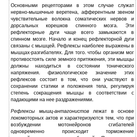
Основными рецепторами в этом случае служат
нервно-мышечные веретена, афферентным звеном
чувствительные волокна соматических нервов и
дорсальных корешков спинного мозга. Эти
рефлекторные дуги чаще всего замыкаются в
спинном мозге. Начало и конец рефлекторной дуги
связаны с мышцей. Рефлексы наиболее выражены в
мышцах-разгибателях. Для того. чтобы организм мог
противостоять силе земного притяжения, эти мышцы
должны находиться в состоянии тонического
напряжения. физиологическое значение этих
рефлексов состоит в том, что они участвуют в
сохранении статики и положения тела, регулируя
степень сокращения мышцы в соответствии с
падающими на нее раздражениями.
Рефлексы мышц-антагонистов
лежат в основе
локомоторных актов и характеризуются тем, что при
возбуждении мотонейронов сгибателей
одновременно происходит торможение