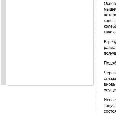
Основ
мышеч
потер
конеч
колеб
качают
В рез
разма
получ
Подоб
Через
сглаж
вновь
осуще
Иссле
тонус
состо