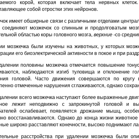
аемого корой, которая включает тела нервных клеток
тавляющее собой отростки этих нейронов.
чок имеет обширные связи с различными отделами централь
соединяют мозжечок со спинным и продолговатым моз
тельной областью коры головного мозга,
верхние
-со средни
ии мозжечка были изучены на животных, у которых мозже
трации его биоэлектрической активности в покое и при разд
далении половины мозжечка отмечается повышение тонус
иваются, наблюдаются изгиб туловища и отклонение го
ния головой. Часто движения совершаются по кругу 
пенно отмеченные нарушения сглаживаются, однако сохран
далении всего мозжечка наступают более выраженные двиг
ное лежит неподвижно с запрокинутой головой и вы
бателей ослабевает, появляется дрожание мышц, особ
чно восстанавливаются. Однако до конца жизни животное
ные широко расставляют конечности, высоко поднимают лап
тельные расстройства при удалении мозжечка были оп