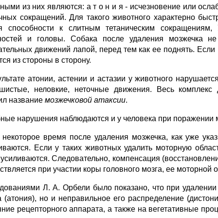
ными из них являются: а т о н и я - исчезновение или осла
ных сокращений. Для такого животного характерно быстр
я способности к слитным тетаническим сокращениям
ностей и головы. Собака после удаления мозжечка не
ательных движений лапой, перед тем как ее поднять. Если п
ся из стороны в сторону.
ультате атонии, астении и астазии у животного нарушает
шистые, неловкие, неточные движения. Весь комплекс 
ил название
мозжечковой атаксии
.
ные нарушения наблюдаются и у человека при поражении 
 некоторое время после удаления мозжечка, как уже ука
иваются. Если у таких животных удалить моторную облас
 усиливаются. Следовательно, компенсация (восстановлен
ствляется при участии коры головного мозга, ее моторной о
дованиями Л. А. Орбели было показано, что при удалени
а (атония), но и неправильное его распределение (дистони
яние рецепторного аппарата, а также на вегетативные пр