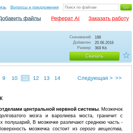
язь
Вопросы и предложения
Добавить файлы
Реферат AI
Заказать работу
Скачиваний:
188
Добавлен:
20.06.2016
Размер:
369 Кб
☆
Скачать
9
10
11
12
13
14
Следующая >
>>
к
 отделами центральной нервной системы
. Мозжечок
долговатого мозга и варолиева моста, граничит с
х полушарий, В мозжечке различают среднюю часть -
Поверхность мозжечка состоит из
серого вещества,