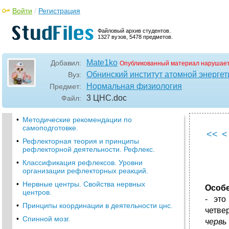
Войти
/
Регистрация
Файловый архив студентов.
1327 вузов, 5478 предметов.
Mate1ko
Добавил:
Опубликованный материал нарушает
Обнинский институт атомной энерг
Вуз:
Нормальная физиология
Предмет:
3 ЦНС
.doc
Файл:
•
Методические рекомендации по
самоподготовке.
<<
<
•
Рефлекторная теория и принципы
рефлекторной деятельности. Рефлекс.
•
Классификация рефлексов. Уровни
организации рефлекторных реакций.
•
Нервные центры. Свойства нервных
Особе
центров.
- это
•
Принципы координации в деятельности цнс.
четве
•
Спинной мозг.
червь