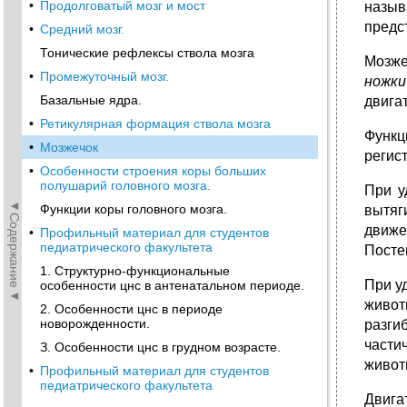
•
Продолговатый мозг и мост
назыв
предс
•
Средний мозг.
Тонические рефлексы ствола мозга
Мозже
•
Промежуточный мозг.
ножки
Базальные ядра.
двига
•
Ретикулярная формация ствола мозга
Функц
•
Мозжечок
регис
•
Особенности строения коры больших
полушарий головного мозга.
При у
◄Содержание◄
Функции коры головного мозга.
вытяг
движе
•
Профильный материал для студентов
педиатрического факультета
Посте
1. Структурно-функциональные
При у
особенности цнс в антенатальном периоде.
живот
2. Особенности цнс в периоде
новорожденности.
разги
части
З. Особенности цнс в грудном возрасте.
живот
•
Профильный материал для студентов
педиатрического факультета
Двига