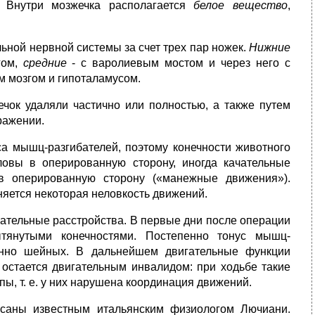
. Внутри мозжечка располагается
белое вещество
,
ной нервной системы за счет трех пар ножек.
Нижние
гом,
средние
- с варолиевым мостом и через него с
м мозгом и гипоталамусом.
чок удаляли частично или полностью, а также путем
ражении.
а мышц-разгибателей, поэтому конечности животного
ловы в оперированную сторону, иногда качательные
в оперированную сторону («манежные движения»).
яется некоторая неловкость движений.
ательные расстройства. В первые дни после операции
тянутыми конечностями. Постепенно тонус мышц-
енно шейных. В дальнейшем двигательные функции
 остается двигательным инвалидом: при ходьбе такие
ы, т. е. у них нарушена координация движений.
исаны известным итальянским физиологом Лючиани.