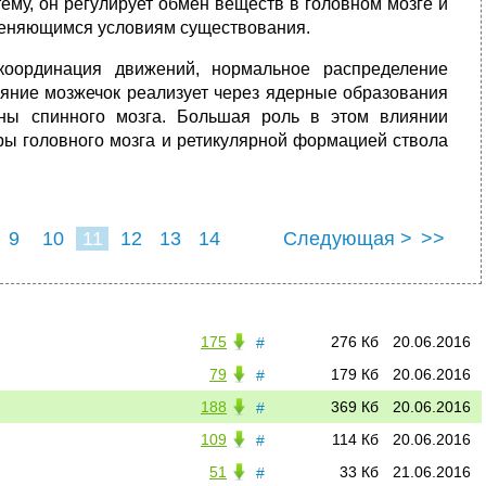
ему, он регулирует обмен веществ в головном мозге и
меняющимся условиям существования.
координация движений, нормальное распределение
ияние мозжечок реализует через ядерные образования
оны спинного мозга. Большая роль в этом влиянии
ры головного мозга и ретикулярной формацией ствола
9
10
11
12
13
14
Следующая >
>>
175
276 Кб
20.06.2016
#
79
179 Кб
20.06.2016
#
188
369 Кб
20.06.2016
#
109
114 Кб
20.06.2016
#
51
33 Кб
21.06.2016
#