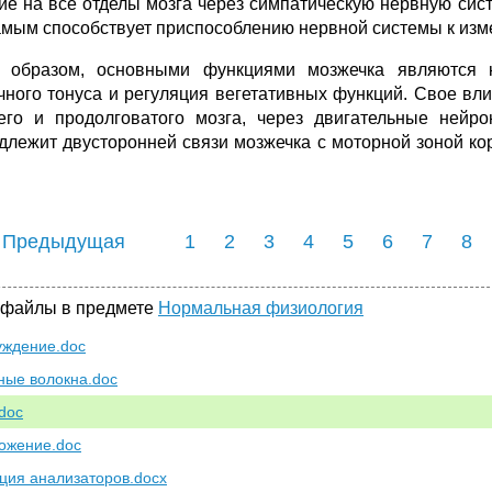
ие на все отделы мозга через симпатическую нервную сист
амым способствует приспособлению нервной системы к из
 образом, основными функциями мозжечка являются 
ного тонуса и регуляция вегетативных функций. Свое вл
его и продолговатого мозга, через двигательные нейр
длежит двусторонней связи мозжечка с моторной зоной ко
 Предыдущая
1
2
3
4
5
6
7
8
 файлы в предмете
Нормальная физиология
уждение.doc
ные волокна.doc
doc
ожение.doc
ция анализаторов.docx