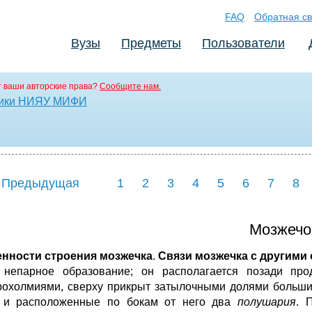
FAQ
Обратная св
Вузы
Предметы
Пользователи
 ваши авторские права?
Сообщите нам.
етики НИЯУ МИФИ
 Предыдущая
1
2
3
4
5
6
7
8
Мозжечо
нности строения мозжечка
.
Связи мозжечка с другими
 непарное образование; он располагается позади про
рохолмиями, сверху прикрыт затылочными долями больши
и расположенные по бокам от него два
полушария
. 