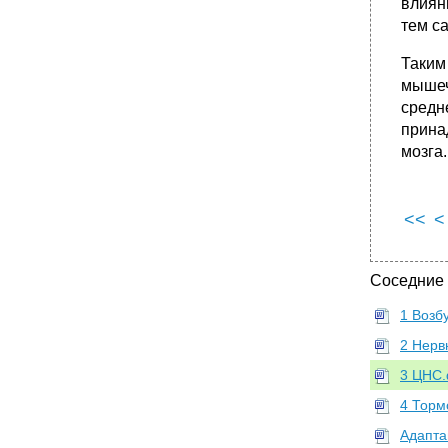
влиян
тем с
Таким
мышеч
средн
прина
мозга.
<<
<
Соседние
1 Возб
2 Нерв
3 ЦНС.
4 Торм
Адапта