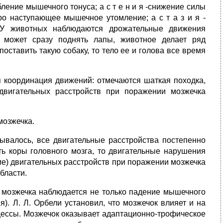
бление мышечного тонуса; а с т е н и я -снижение силы
о наступающее мышечное утомление; а с т а з и я -
, У животных наблюдаются дрожательные движения
 может сразу поднять лапы, животное делает ряд
оставить такую собаку, то тело ее и голова все время
ся координация движений: отмечаются шаткая походка,
двигательных расстройств при поражении мозжечка
мозжечка.
зывалось, все двигательные расстройства постепенно
ть коры головного мозга, то двигательные нарушения
ие) двигательных расстройств при поражении мозжечка
бласти.
и мозжечка наблюдается не только падение мышечного
я). Л. Л. Орбели установил, что мозжечок влияет и на
оцессы. Мозжечок оказывает адаптационно-трофическое